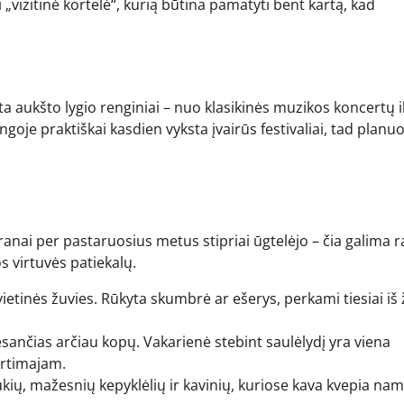
„vizitinė kortelė“, kurią būtina pamatyti bent kartą, kad
 aukšto lygio renginiai – nuo klasikinės muzikos koncertų i
oje praktiškai kasdien vyksta įvairūs festivaliai, tad planu
anai per pastaruosius metus stipriai ūgtelėjo – čia galima r
s virtuvės patiekalų.
ietinės žuvies. Rūkyta skumbrė ar ešerys, perkami tiesiai iš 
esančias arčiau kopų. Vakarienė stebint saulėlydį yra viena
artimajam.
kių, mažesnių kepyklėlių ir kavinių, kuriose kava kvepia nam