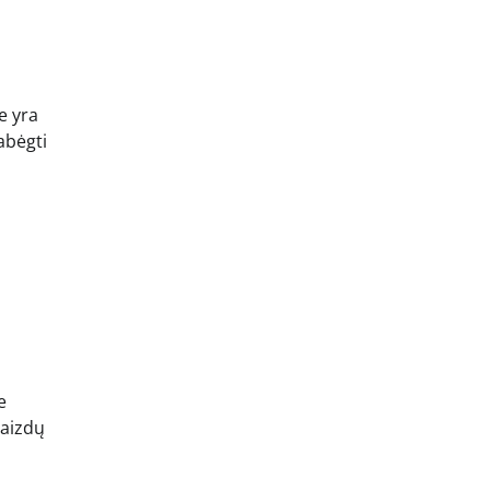
e yra
abėgti
e
vaizdų