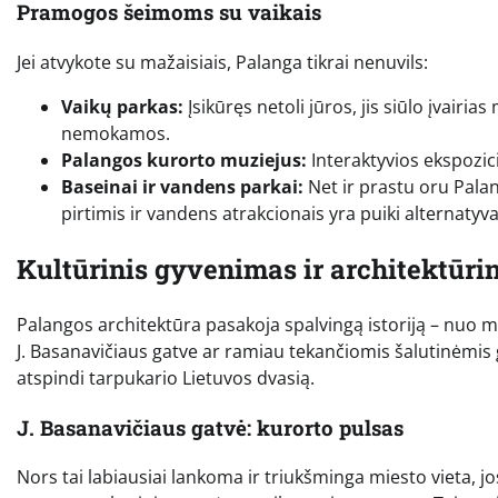
Pramogos šeimoms su vaikais
Jei atvykote su mažaisiais, Palanga tikrai nenuvils:
Vaikų parkas:
Įsikūręs netoli jūros, jis siūlo įvairia
nemokamos.
Palangos kurorto muziejus:
Interaktyvios ekspozic
Baseinai ir vandens parkai:
Net ir prastu oru Palan
pirtimis ir vandens atrakcionais yra puiki alternatyva 
Kultūrinis gyvenimas ir architektūri
Palangos architektūra pasakoja spalvingą istoriją – nuo m
J. Basanavičiaus gatve ar ramiau tekančiomis šalutinėmis g
atspindi tarpukario Lietuvos dvasią.
J. Basanavičiaus gatvė: kurorto pulsas
Nors tai labiausiai lankoma ir triukšminga miesto vieta, jo