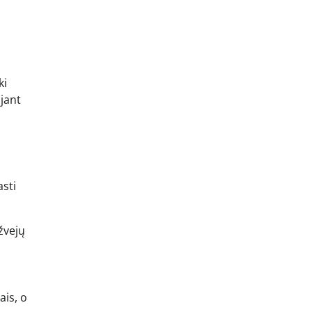
ki
ojant
asti
žvejų
ais, o