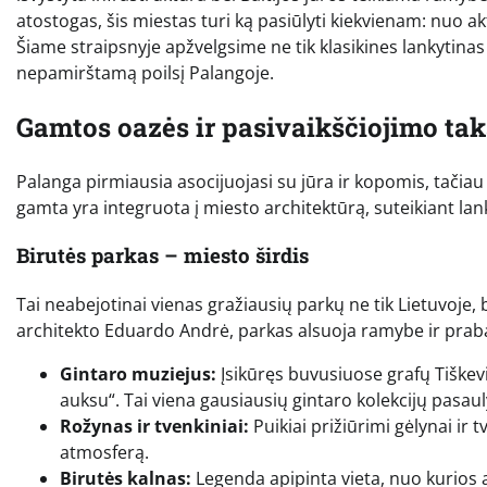
atostogas, šis miestas turi ką pasiūlyti kiekvienam: nuo ak
Šiame straipsnyje apžvelgsime ne tik klasikines lankytinas
nepamirštamą poilsį Palangoje.
Gamtos oazės ir pasivaikščiojimo tak
Palanga pirmiausia asocijuojasi su jūra ir kopomis, tačiau m
gamta yra integruota į miesto architektūrą, suteikiant la
Birutės parkas – miesto širdis
Tai neabejotinai vienas gražiausių parkų ne tik Lietuvoje,
architekto Eduardo Andrė, parkas alsuoja ramybe ir praban
Gintaro muziejus:
Įsikūręs buvusiuose grafų Tiškevi
auksu“. Tai viena gausiausių gintaro kolekcijų pasaul
Rožynas ir tvenkiniai:
Puikiai prižiūrimi gėlynai ir 
atmosferą.
Birutės kalnas:
Legenda apipinta vieta, nuo kurios at