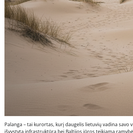
Palanga – tai kurortas, kurį daugelis lietuvių vadina savo va
išvystyta infrastruktūra bei Baltijos jūros teikiama ramyb