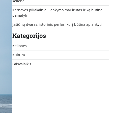
kelionei
Kernavės piliakalniai: lankymo maršrutas ir ką būtina
pamatyti
Jašiūnų dvaras: istorinis perlas, kurį būtina aplankyti
Kategorijos
Kelionės
Kultūra
Laisvalaikis