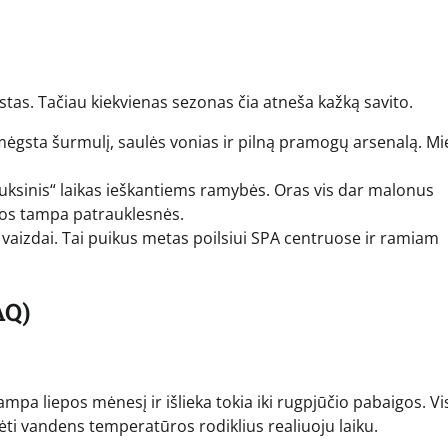
stas. Tačiau kiekvienas sezonas čia atneša kažką savito.
mėgsta šurmulį, saulės vonias ir pilną pramogų arsenalą. Mi
uksinis“ laikas ieškantiems ramybės. Oras vis dar malonus
inos tampa patrauklesnės.
ų vaizdai. Tai puikus metas poilsiui SPA centruose ir ramiam
AQ)
liepos mėnesį ir išlieka tokia iki rugpjūčio pabaigos. Vis
ėti vandens temperatūros rodiklius realiuoju laiku.