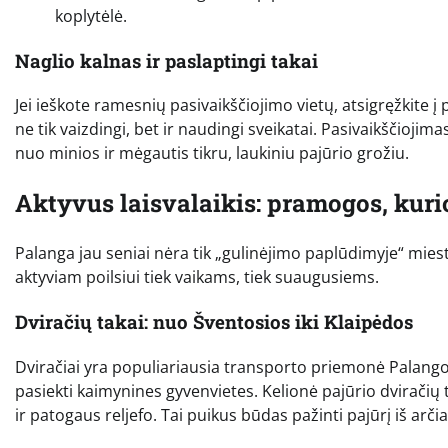
koplytėlė.
Naglio kalnas ir paslaptingi takai
Jei ieškote ramesnių pasivaikščiojimo vietų, atsigręžkite į 
ne tik vaizdingi, bet ir naudingi sveikatai. Pasivaikščioji
nuo minios ir mėgautis tikru, laukiniu pajūrio grožiu.
Aktyvus laisvalaikis: pramogos, kuri
Palanga jau seniai nėra tik „gulinėjimo paplūdimyje“ mies
aktyviam poilsiui tiek vaikams, tiek suaugusiems.
Dviračių takai: nuo Šventosios iki Klaipėdos
Dviračiai yra populiariausia transporto priemonė Palangoje.
pasiekti kaimynines gyvenvietes. Kelionė pajūrio dviračių 
ir patogaus reljefo. Tai puikus būdas pažinti pajūrį iš arč