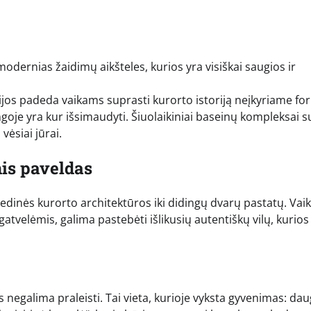
s modernias žaidimų aikšteles, kurios yra visiškai saugios ir
ijos padeda vaikams suprasti kurorto istoriją neįkyriame fo
goje yra kur išsimaudyti. Šiuolaikiniai baseinų kompleksai s
vėsiai jūrai.
nis paveldas
edinės kurorto architektūros iki didingų dvarų pastatų. Vai
atvelėmis, galima pastebėti išlikusių autentiškų vilų, kurios
s negalima praleisti. Tai vieta, kurioje vyksta gyvenimas: da