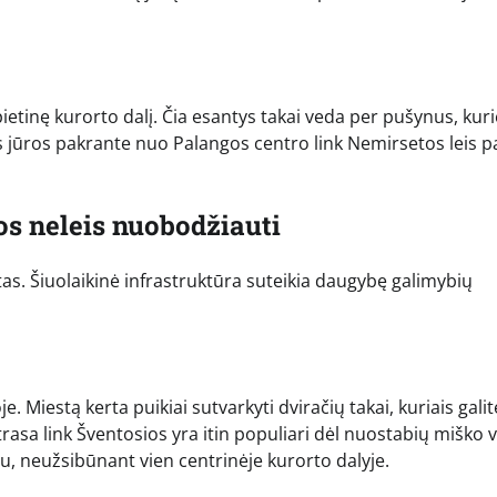
pietinę kurorto dalį. Čia esantys takai veda per pušynus, kuri
mas jūros pakrante nuo Palangos centro link Nemirsetos leis p
os neleis nuobodžiauti
tas. Šiuolaikinė infrastruktūra suteikia daugybę galimybių
 Miestą kerta puikiai sutvarkyti dviračių takai, kuriais galit
trasa link Šventosios yra itin populiari dėl nuostabių miško 
iau, neužsibūnant vien centrinėje kurorto dalyje.