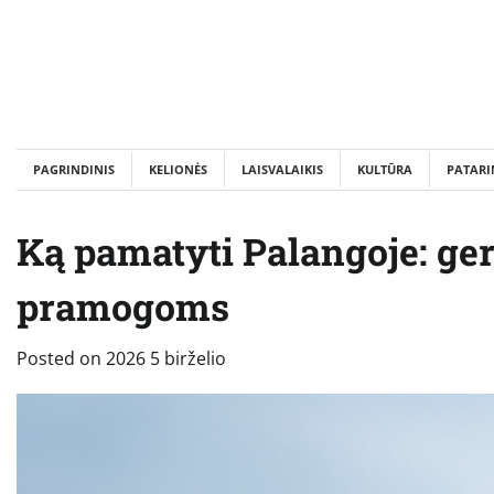
Skip
to
content
PAGRINDINIS
KELIONĖS
LAISVALAIKIS
KULTŪRA
PATARI
Ką pamatyti Palangoje: geri
pramogoms
Posted on
2026 5 birželio