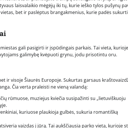
tyvaus laisvalaikio mėgėjų iki tų, kurie ieško tylos pušynų pa
 vietas, bet ir paslėptus brangakmenius, kurie padės sukurti
ai
iestas gali pasigirti ir įspūdingais parkais. Tai vieta, kurioj
nkytojams galimybę kvėpuoti grynu, jodu prisotintu oru.
 bet ir visoje Šiaurės Europoje. Sukurtas garsaus kraštovaizd
ga. Čia verta praleisti ne vieną valandą:
čių rūmuose, muziejus kviečia susipažinti su „lietuviškuoju
yje.
tvenkiniai, kuriuose plaukioja gulbės, sukuria romantišką
siveria vaizdas į jūrą. Tai aukščiausia parko vieta, kurioje s