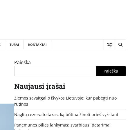
S
TURAI
KONTAKTAI
Paieška
Paieška
Naujausi įrašai
Žiemos savaitgalio išvykos Lietuvoje: kur pabėgti nuo
rutinos
Naglių rezervato takas: ką būtina žinoti prieš vykstant
Panemunės pilies lankymas: svarbiausi patarimai