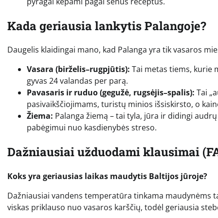
pyragai kepami pagal senus receptus.
Kada geriausia lankytis Palangoje?
Daugelis klaidingai mano, kad Palanga yra tik vasaros mie
Vasara (birželis–rugpjūtis):
Tai metas tiems, kurie 
gyvas 24 valandas per parą.
Pavasaris ir ruduo (gegužė, rugsėjis–spalis):
Tai „a
pasivaikščiojimams, turistų minios išsiskirsto, o ka
Žiema:
Palanga žiemą – tai tyla, jūra ir didingi audr
pabėgimui nuo kasdienybės streso.
Dažniausiai užduodami klausimai (F
Koks yra geriausias laikas maudytis Baltijos jūroje?
Dažniausiai vandens temperatūra tinkama maudynėms tampa 
viskas priklauso nuo vasaros karščių, todėl geriausia steb