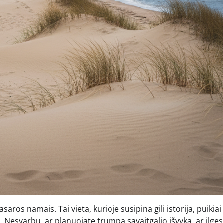
saros namais. Tai vieta, kurioje susipina gili istorija, puikiai
ė. Nesvarbu, ar planuojate trumpą savaitgalio išvyką, ar ilge