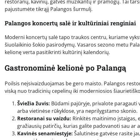
restoranų, kavinių, gatvės muzikantų ir pramogų. Tai tarsi 
pajustumėte tikrąjį Palangos šurmulį.
Palangos koncertų salė ir kultūriniai renginiai
Moderni koncertų salė tapo traukos centru, kuriame vyksta
šiuolaikinio šokio pasirodymų. Vasaros sezono metu Palang
kelionę verta pasitikrinti kultūrinį kalendorių.
Gastronominė kelionė po Palangą
Poilsis neįsivaizduojamas be gero maisto. Palangos restor
viską nuo tradicinių cepelinų iki moderniosios šiaurietiško
Šviežia žuvis:
Būdami pajūryje, privalote paragauti v
arba vietinėse rūkyklose, yra neprilygstamo skonio.
Restoranai su vaizdu:
Rinkitės maitinimo įstaigas, 
gražiausių patirčių, kurias galite padovanoti sau ar 
Kavinės senamiestyje:
Šalutinėse gatvėse rasite jau