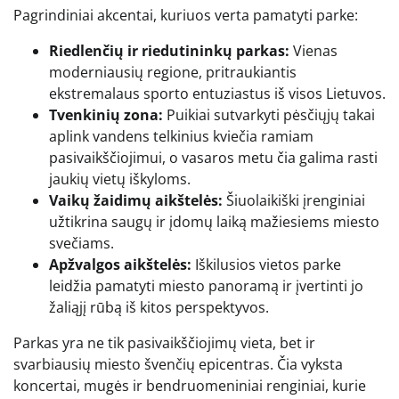
Pagrindiniai akcentai, kuriuos verta pamatyti parke:
Riedlenčių ir riedutininkų parkas:
Vienas
moderniausių regione, pritraukiantis
ekstremalaus sporto entuziastus iš visos Lietuvos.
Tvenkinių zona:
Puikiai sutvarkyti pėsčiųjų takai
aplink vandens telkinius kviečia ramiam
pasivaikščiojimui, o vasaros metu čia galima rasti
jaukių vietų iškyloms.
Vaikų žaidimų aikštelės:
Šiuolaikiški įrenginiai
užtikrina saugų ir įdomų laiką mažiesiems miesto
svečiams.
Apžvalgos aikštelės:
Iškilusios vietos parke
leidžia pamatyti miesto panoramą ir įvertinti jo
žaliąjį rūbą iš kitos perspektyvos.
Parkas yra ne tik pasivaikščiojimų vieta, bet ir
svarbiausių miesto švenčių epicentras. Čia vyksta
koncertai, mugės ir bendruomeniniai renginiai, kurie