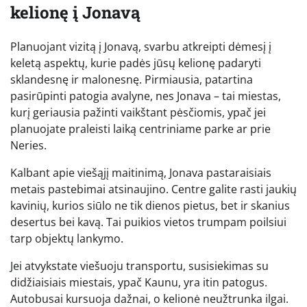
kelionę į Jonavą
Planuojant vizitą į Jonavą, svarbu atkreipti dėmesį į
keletą aspektų, kurie padės jūsų kelionę padaryti
sklandesnę ir malonesnę. Pirmiausia, patartina
pasirūpinti patogia avalyne, nes Jonava – tai miestas,
kurį geriausia pažinti vaikštant pėsčiomis, ypač jei
planuojate praleisti laiką centriniame parke ar prie
Neries.
Kalbant apie viešąjį maitinimą, Jonava pastaraisiais
metais pastebimai atsinaujino. Centre galite rasti jaukių
kavinių, kurios siūlo ne tik dienos pietus, bet ir skanius
desertus bei kavą. Tai puikios vietos trumpam poilsiui
tarp objektų lankymo.
Jei atvykstate viešuoju transportu, susisiekimas su
didžiaisiais miestais, ypač Kaunu, yra itin patogus.
Autobusai kursuoja dažnai, o kelionė neužtrunka ilgai.