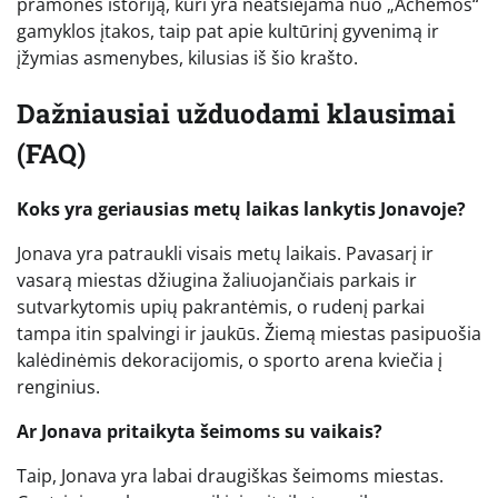
pramonės istoriją, kuri yra neatsiejama nuo „Achemos“
gamyklos įtakos, taip pat apie kultūrinį gyvenimą ir
įžymias asmenybes, kilusias iš šio krašto.
Dažniausiai užduodami klausimai
(FAQ)
Koks yra geriausias metų laikas lankytis Jonavoje?
Jonava yra patraukli visais metų laikais. Pavasarį ir
vasarą miestas džiugina žaliuojančiais parkais ir
sutvarkytomis upių pakrantėmis, o rudenį parkai
tampa itin spalvingi ir jaukūs. Žiemą miestas pasipuošia
kalėdinėmis dekoracijomis, o sporto arena kviečia į
renginius.
Ar Jonava pritaikyta šeimoms su vaikais?
Taip, Jonava yra labai draugiškas šeimoms miestas.