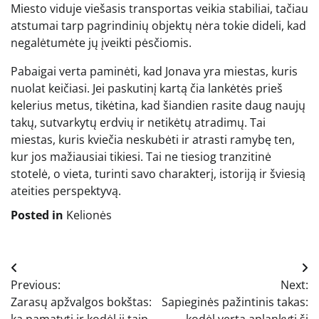
Miesto viduje viešasis transportas veikia stabiliai, tačiau
atstumai tarp pagrindinių objektų nėra tokie dideli, kad
negalėtumėte jų įveikti pėsčiomis.
Pabaigai verta paminėti, kad Jonava yra miestas, kuris
nuolat keičiasi. Jei paskutinį kartą čia lankėtės prieš
kelerius metus, tikėtina, kad šiandien rasite daug naujų
takų, sutvarkytų erdvių ir netikėtų atradimų. Tai
miestas, kuris kviečia neskubėti ir atrasti ramybę ten,
kur jos mažiausiai tikiesi. Tai ne tiesiog tranzitinė
stotelė, o vieta, turinti savo charakterį, istoriją ir šviesią
ateities perspektyvą.
Posted in
Kelionės
Navigacija
Previous:
Next:
tarp
Zarasų apžvalgos bokštas:
Sapieginės pažintinis takas:
ką pamatyti ir kodėl jį taip
kodėl verta aplankyti šį