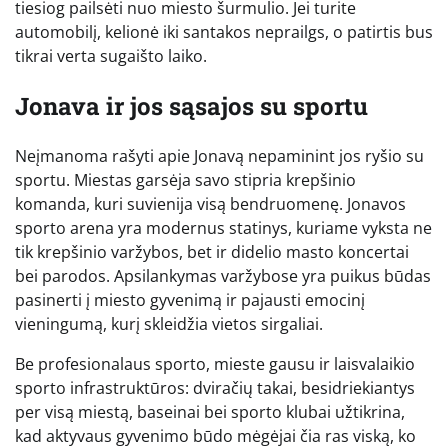
tiesiog pailsėti nuo miesto šurmulio. Jei turite
automobilį, kelionė iki santakos neprailgs, o patirtis bus
tikrai verta sugaišto laiko.
Jonava ir jos sąsajos su sportu
Neįmanoma rašyti apie Jonavą nepaminint jos ryšio su
sportu. Miestas garsėja savo stipria krepšinio
komanda, kuri suvienija visą bendruomenę. Jonavos
sporto arena yra modernus statinys, kuriame vyksta ne
tik krepšinio varžybos, bet ir didelio masto koncertai
bei parodos. Apsilankymas varžybose yra puikus būdas
pasinerti į miesto gyvenimą ir pajausti emocinį
vieningumą, kurį skleidžia vietos sirgaliai.
Be profesionalaus sporto, mieste gausu ir laisvalaikio
sporto infrastruktūros: dviračių takai, besidriekiantys
per visą miestą, baseinai bei sporto klubai užtikrina,
kad aktyvaus gyvenimo būdo mėgėjai čia ras viską, ko