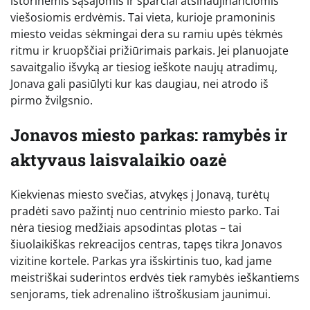
istorinėmis sąsajomis ir sparčiai atsinaujinančiomis
viešosiomis erdvėmis. Tai vieta, kurioje pramoninis
miesto veidas sėkmingai dera su ramiu upės tėkmės
ritmu ir kruopščiai prižiūrimais parkais. Jei planuojate
savaitgalio išvyką ar tiesiog ieškote naujų atradimų,
Jonava gali pasiūlyti kur kas daugiau, nei atrodo iš
pirmo žvilgsnio.
Jonavos miesto parkas: ramybės ir
aktyvaus laisvalaikio oazė
Kiekvienas miesto svečias, atvykęs į Jonavą, turėtų
pradėti savo pažintį nuo centrinio miesto parko. Tai
nėra tiesiog medžiais apsodintas plotas – tai
šiuolaikiškas rekreacijos centras, tapęs tikra Jonavos
vizitine kortele. Parkas yra išskirtinis tuo, kad jame
meistriškai suderintos erdvės tiek ramybės ieškantiems
senjorams, tiek adrenalino ištroškusiam jaunimui.