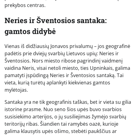
prekybos centras.
Neries ir Šventosios santaka:
gamtos didybė
Vienas iš didžiausių Jonavos privalumų – jos geografinė
padėtis prie dviejų svarbių Lietuvos upių: Neries ir
Šventosios. Nors miesto ribose pagrindinį vaidmenį
vaidina Neris, visai netoli miesto, ties Upninkais, galima
pamatyti įspūdingą Neries ir Šventosios santaką. Tai
vieta, kurią turėtų aplankyti kiekvienas gamtos
mylėtojas.
Santaka yra ne tik geografinis taškas, bet ir vieta su gilia
istorine prasme. Nuo seno šios upės buvo svarbios
susisiekimo arterijos, o jų susiliejimas žymėjo svarbių
teritorijų ribas. Šiandien tai ramybės oazė, kurioje
galima klausytis upės ošimo, stebėti paukščius ar