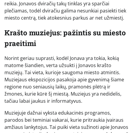
reikia. Jonavos dviračių takų tinklas yra sparčiai
plečiamas, todėl dviračiu galima nesunkiai pasiekti tiek
miesto centrą, tiek atokesnius parkus ar net užmiestį.
Krašto muziejus: pažintis su miesto
praeitimi
Norint geriau suprasti, kodėl Jonava yra tokia, kokią
matome šiandien, verta užsukti į Jonavos krašto
muziejų. Tai vieta, kurioje saugoma miesto atmintis.
Muziejaus ekspozicijos pasakoja apie gyvenimą šiame
regione nuo seniausių laikų, pramonės plėtrą ir
žmones, kurie kūrė šį miestą. Muziejus yra nedidelis,
tačiau labai jaukus ir informatyvus.
Muziejuje dažnai vyksta edukacinės programos,
parodos bei teminiai vakarai, kurie pritraukia įvairaus
amžiaus lankytojus. Tai puiki vieta sužinoti apie Jonavos