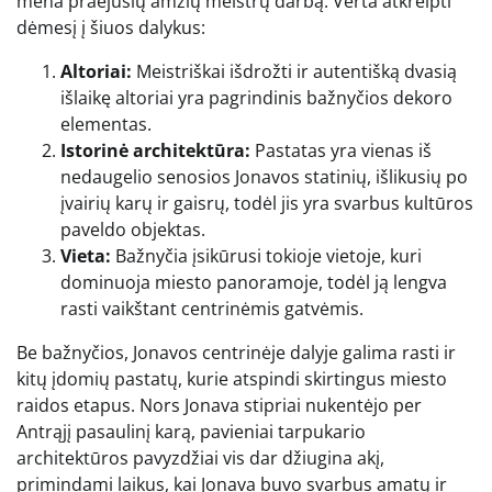
mena praėjusių amžių meistrų darbą. Verta atkreipti
dėmesį į šiuos dalykus:
Altoriai:
Meistriškai išdrožti ir autentišką dvasią
išlaikę altoriai yra pagrindinis bažnyčios dekoro
elementas.
Istorinė architektūra:
Pastatas yra vienas iš
nedaugelio senosios Jonavos statinių, išlikusių po
įvairių karų ir gaisrų, todėl jis yra svarbus kultūros
paveldo objektas.
Vieta:
Bažnyčia įsikūrusi tokioje vietoje, kuri
dominuoja miesto panoramoje, todėl ją lengva
rasti vaikštant centrinėmis gatvėmis.
Be bažnyčios, Jonavos centrinėje dalyje galima rasti ir
kitų įdomių pastatų, kurie atspindi skirtingus miesto
raidos etapus. Nors Jonava stipriai nukentėjo per
Antrąjį pasaulinį karą, pavieniai tarpukario
architektūros pavyzdžiai vis dar džiugina akį,
primindami laikus, kai Jonava buvo svarbus amatų ir