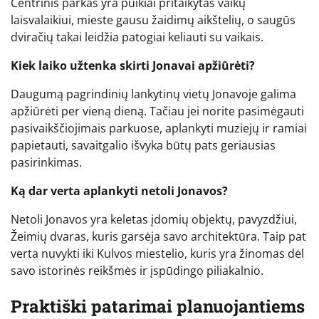
Centrinis parkas yra puikiai pritaikytas vaikų
laisvalaikiui, mieste gausu žaidimų aikštelių, o saugūs
dviračių takai leidžia patogiai keliauti su vaikais.
Kiek laiko užtenka skirti Jonavai apžiūrėti?
Daugumą pagrindinių lankytinų vietų Jonavoje galima
apžiūrėti per vieną dieną. Tačiau jei norite pasimėgauti
pasivaikščiojimais parkuose, aplankyti muziejų ir ramiai
papietauti, savaitgalio išvyka būtų pats geriausias
pasirinkimas.
Ką dar verta aplankyti netoli Jonavos?
Netoli Jonavos yra keletas įdomių objektų, pavyzdžiui,
Žeimių dvaras, kuris garsėja savo architektūra. Taip pat
verta nuvykti iki Kulvos miestelio, kuris yra žinomas dėl
savo istorinės reikšmės ir įspūdingo piliakalnio.
Praktiški patarimai planuojantiems