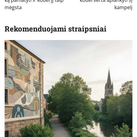
įrašų
mėgsta
kampelį
Rekomenduojami straipsniai