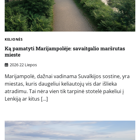
KELIONĖS
Ką pamatyti Marijampolėje: savaitgalio maršrutas
mieste
2026 22 Liepos
Marijampolė, dažnai vadinama Suvalkijos sostine, yra
miestas, kuris daugeliui keliautojų vis dar išlieka
atradimu. Tai nėra vien tik tarpinė stotelė pakeliui į
Lenkiją ar kitus […]