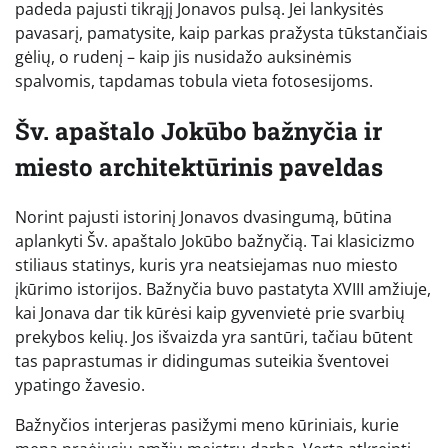
padeda pajusti tikrąjį Jonavos pulsą. Jei lankysitės
pavasarį, pamatysite, kaip parkas pražysta tūkstančiais
gėlių, o rudenį – kaip jis nusidažo auksinėmis
spalvomis, tapdamas tobula vieta fotosesijoms.
Šv. apaštalo Jokūbo bažnyčia ir
miesto architektūrinis paveldas
Norint pajusti istorinį Jonavos dvasingumą, būtina
aplankyti Šv. apaštalo Jokūbo bažnyčią. Tai klasicizmo
stiliaus statinys, kuris yra neatsiejamas nuo miesto
įkūrimo istorijos. Bažnyčia buvo pastatyta XVIII amžiuje,
kai Jonava dar tik kūrėsi kaip gyvenvietė prie svarbių
prekybos kelių. Jos išvaizda yra santūri, tačiau būtent
tas paprastumas ir didingumas suteikia šventovei
ypatingo žavesio.
Bažnyčios interjeras pasižymi meno kūriniais, kurie