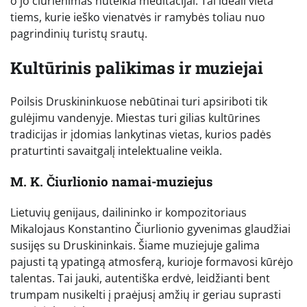
o jo čiurlenimas nuteikia meditacijai. Tai ideali vieta
tiems, kurie ieško vienatvės ir ramybės toliau nuo
pagrindinių turistų srautų.
Kultūrinis palikimas ir muziejai
Poilsis Druskininkuose nebūtinai turi apsiriboti tik
gulėjimu vandenyje. Miestas turi gilias kultūrines
tradicijas ir įdomias lankytinas vietas, kurios padės
praturtinti savaitgalį intelektualine veikla.
M. K. Čiurlionio namai-muziejus
Lietuvių genijaus, dailininko ir kompozitoriaus
Mikalojaus Konstantino Čiurlionio gyvenimas glaudžiai
susijęs su Druskininkais. Šiame muziejuje galima
pajusti tą ypatingą atmosferą, kurioje formavosi kūrėjo
talentas. Tai jauki, autentiška erdvė, leidžianti bent
trumpam nusikelti į praėjusį amžių ir geriau suprasti