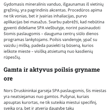
Gydomasis mineralinis vanduo, išgaunamas iš vietinių
gręžinių, yra pagrindinis akcentas. Procedūros apima
ne tik vonias, bet ir įvairias inhaliacijas, purvo
aplikacijas bei masažus. Svarbu pabrėžti, kad nebūtina
gyventi dideliame SPA viešbutyje, norint pasinaudoti
šiomis paslaugomis – dauguma centrų siūlo dienos
programas lankytojams. Poilsis vandenyje, ypač su
vaizdu į mišką, padeda pasiekti tą būseną, kurios
ieškote mieste – visišką atsietumą nuo kasdienių
rūpesčių.
Gamta ir aktyvus poilsis gryname
ore
Nors Druskininkai garsėja SPA paslaugomis, šis miestas
yra neatsiejamas nuo gamtos. Pušynai, kuriais
apsuptas kurortas, ne tik suteikia miestui specifinį,
sveiką orą, bet ir atveria daugybę takų