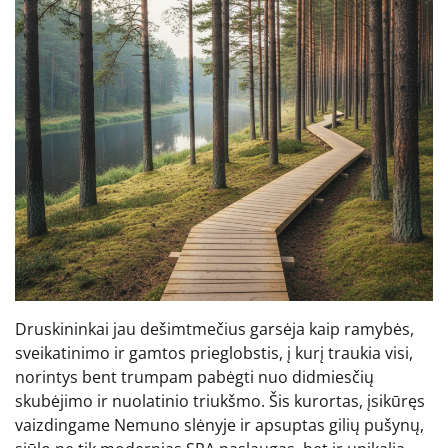
Druskininkai jau dešimtmečius garsėja kaip ramybės,
sveikatinimo ir gamtos prieglobstis, į kurį traukia visi,
norintys bent trumpam pabėgti nuo didmiesčių
skubėjimo ir nuolatinio triukšmo. Šis kurortas, įsikūręs
vaizdingame Nemuno slėnyje ir apsuptas gilių pušynų,