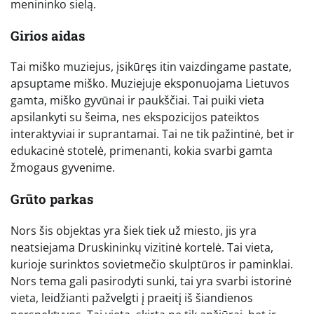
menininko sielą.
Girios aidas
Tai miško muziejus, įsikūręs itin vaizdingame pastate,
apsuptame miško. Muziejuje eksponuojama Lietuvos
gamta, miško gyvūnai ir paukščiai. Tai puiki vieta
apsilankyti su šeima, nes ekspozicijos pateiktos
interaktyviai ir suprantamai. Tai ne tik pažintinė, bet ir
edukacinė stotelė, primenanti, kokia svarbi gamta
žmogaus gyvenime.
Grūto parkas
Nors šis objektas yra šiek tiek už miesto, jis yra
neatsiejama Druskininkų vizitinė kortelė. Tai vieta,
kurioje surinktos sovietmečio skulptūros ir paminklai.
Nors tema gali pasirodyti sunki, tai yra svarbi istorinė
vieta, leidžianti pažvelgti į praeitį iš šiandienos