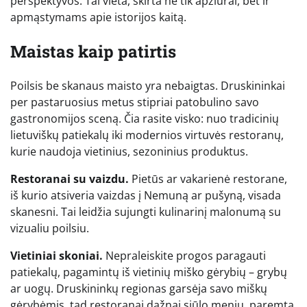
perspektyvos. Tai vieta, skirta ne tik apžiūrai, bet ir
apmąstymams apie istorijos kaitą.
Maistas kaip patirtis
Poilsis be skanaus maisto yra nebaigtas. Druskininkai
per pastaruosius metus stipriai patobulino savo
gastronomijos sceną. Čia rasite visko: nuo tradicinių
lietuviškų patiekalų iki modernios virtuvės restoranų,
kurie naudoja vietinius, sezoninius produktus.
Restoranai su vaizdu.
Pietūs ar vakarienė restorane,
iš kurio atsiveria vaizdas į Nemuną ar pušyną, visada
skanesni. Tai leidžia sujungti kulinarinį malonumą su
vizualiu poilsiu.
Vietiniai skoniai.
Nepraleiskite progos paragauti
patiekalų, pagamintų iš vietinių miško gėrybių – grybų
ar uogų. Druskininkų regionas garsėja savo miškų
gėrybėmis, tad restoranai dažnai siūlo meniu, paremtą