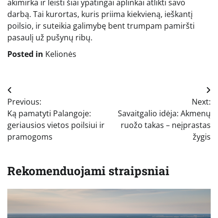
akimirka ir leisti šiai ypatingai aplinkai atlikti savo
darbą. Tai kurortas, kuris priima kiekvieną, ieškantį
poilsio, ir suteikia galimybę bent trumpam pamiršti
pasaulį už pušynų ribų.
Posted in
Kelionės
Navigacija
Previous:
Next:
tarp
Ką pamatyti Palangoje:
Savaitgalio idėja: Akmenų
įrašų
geriausios vietos poilsiui ir
ruožo takas – neįprastas
pramogoms
žygis
Rekomenduojami straipsniai