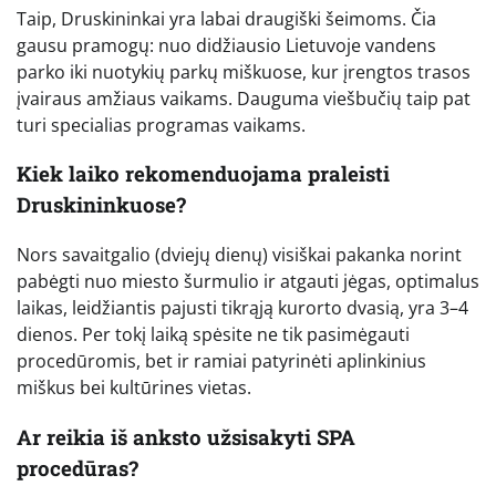
Taip, Druskininkai yra labai draugiški šeimoms. Čia
gausu pramogų: nuo didžiausio Lietuvoje vandens
parko iki nuotykių parkų miškuose, kur įrengtos trasos
įvairaus amžiaus vaikams. Dauguma viešbučių taip pat
turi specialias programas vaikams.
Kiek laiko rekomenduojama praleisti
Druskininkuose?
Nors savaitgalio (dviejų dienų) visiškai pakanka norint
pabėgti nuo miesto šurmulio ir atgauti jėgas, optimalus
laikas, leidžiantis pajusti tikrąją kurorto dvasią, yra 3–4
dienos. Per tokį laiką spėsite ne tik pasimėgauti
procedūromis, bet ir ramiai patyrinėti aplinkinius
miškus bei kultūrines vietas.
Ar reikia iš anksto užsisakyti SPA
procedūras?