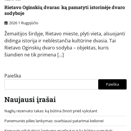
Rietavo Oginskių dvaras: ką pamatyti istorinėje dvaro
sodyboje
2026 1 Rugpjūčio
Žemaitijos širdyje, Rietavo mieste, plyti vieta, alsuojanti
didinga istorija ir neblėstančia kultūrine dvasia. Tai
Rietavo Oginskių dvaro sodyba – objektas, kuris
šiandien ne tik primena […]
Paieška
Paieška
Naujausi įrašai
Naglių rezervato takas: ką būtina žinoti prieš vykstant
Panemunės pilies lankymas: svarbiausi patarimai kelionei
Kernavės piliakalniai: lankymo maršrutas ir ką būtina pamatyti