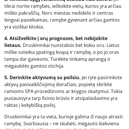
tikrai norite ramybės, ieškokite vietų, kurios yra arčiau
miško pakraščių. Nors miestas nedidelis ir centras
lengvai pasiekiamas, ramybė gyvenant arčiau gamtos
yra visiškai kitokia.
4. Atsižvelkite į orų prognozes, bet nebijokite
lietaus.
Druskininkai nuostabūs bet kokiu oru. Lietus
miške suteikia ypatingą kvapą ir ramybę, o po jo oras
tampa dar gaivesnis. Turėkite tinkamą aprangą ir
mėgaukitės gamtos stichija.
5. Derinkite aktyvumą su poilsiu.
Jei ryte pasirinkote
aktyvų pasivaikščiojimą dviračiais, popietę skirkite
ramioms SPA procedūroms ar knygos skaitymui. Tokia
pusiausvyra tarp fizinio krūvio ir atsipalaidavimo yra
raktas į kokybišką poilsį.
Druskininkai yra ta vieta, kurioje galima iš naujo atrasti
ramybę. Svarbiausia – ne skubėti, mėgautis kiekviena