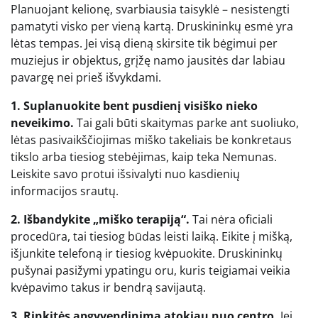
Planuojant kelionę, svarbiausia taisyklė – nesistengti
pamatyti visko per vieną kartą. Druskininkų esmė yra
lėtas tempas. Jei visą dieną skirsite tik bėgimui per
muziejus ir objektus, grįžę namo jausitės dar labiau
pavargę nei prieš išvykdami.
1. Suplanuokite bent pusdienį visiško nieko
neveikimo.
Tai gali būti skaitymas parke ant suoliuko,
lėtas pasivaikščiojimas miško takeliais be konkretaus
tikslo arba tiesiog stebėjimas, kaip teka Nemunas.
Leiskite savo protui išsivalyti nuo kasdienių
informacijos srautų.
2. Išbandykite „miško terapiją“.
Tai nėra oficiali
procedūra, tai tiesiog būdas leisti laiką. Eikite į mišką,
išjunkite telefoną ir tiesiog kvėpuokite. Druskininkų
pušynai pasižymi ypatingu oru, kuris teigiamai veikia
kvėpavimo takus ir bendrą savijautą.
3. Rinkitės apgyvendinimą atokiau nuo centro.
Jei