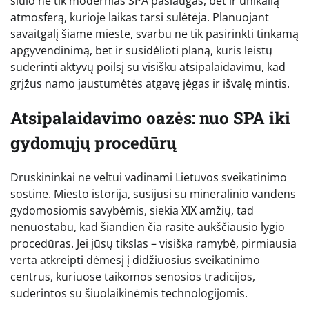
siūlo ne tik modernias SPA paslaugas, bet ir unikalią
atmosferą, kurioje laikas tarsi sulėtėja. Planuojant
savaitgalį šiame mieste, svarbu ne tik pasirinkti tinkamą
apgyvendinimą, bet ir susidėlioti planą, kuris leistų
suderinti aktyvų poilsį su visišku atsipalaidavimu, kad
grįžus namo jaustumėtės atgavę jėgas ir išvalę mintis.
Atsipalaidavimo oazės: nuo SPA iki
gydomųjų procedūrų
Druskininkai ne veltui vadinami Lietuvos sveikatinimo
sostine. Miesto istorija, susijusi su mineralinio vandens
gydomosiomis savybėmis, siekia XIX amžių, tad
nenuostabu, kad šiandien čia rasite aukščiausio lygio
procedūras. Jei jūsų tikslas – visiška ramybė, pirmiausia
verta atkreipti dėmesį į didžiuosius sveikatinimo
centrus, kuriuose taikomos senosios tradicijos,
suderintos su šiuolaikinėmis technologijomis.