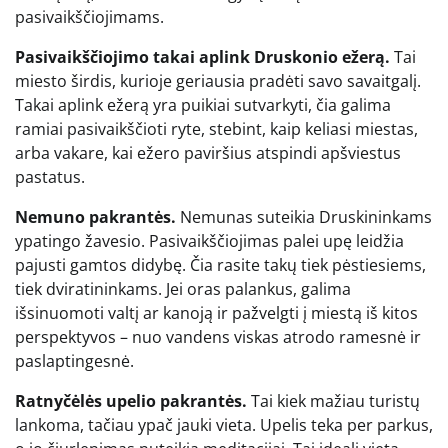
pasivaikščiojimams.
Pasivaikščiojimo takai aplink Druskonio ežerą.
Tai
miesto širdis, kurioje geriausia pradėti savo savaitgalį.
Takai aplink ežerą yra puikiai sutvarkyti, čia galima
ramiai pasivaikščioti ryte, stebint, kaip keliasi miestas,
arba vakare, kai ežero paviršius atspindi apšviestus
pastatus.
Nemuno pakrantės.
Nemunas suteikia Druskininkams
ypatingo žavesio. Pasivaikščiojimas palei upę leidžia
pajusti gamtos didybę. Čia rasite takų tiek pėstiesiems,
tiek dviratininkams. Jei oras palankus, galima
išsinuomoti valtį ar kanoją ir pažvelgti į miestą iš kitos
perspektyvos – nuo vandens viskas atrodo ramesnė ir
paslaptingesnė.
Ratnyčėlės upelio pakrantės.
Tai kiek mažiau turistų
lankoma, tačiau ypač jauki vieta. Upelis teka per parkus,