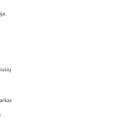
ja.
čiusių
parkas
s