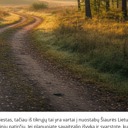
tas, tačiau iš tikrųjų tai yra vartai į nuostabų Šiaurės Liet
nių patirčių. Jei planuojate savaitgalio išvyką ir svarstote, ku