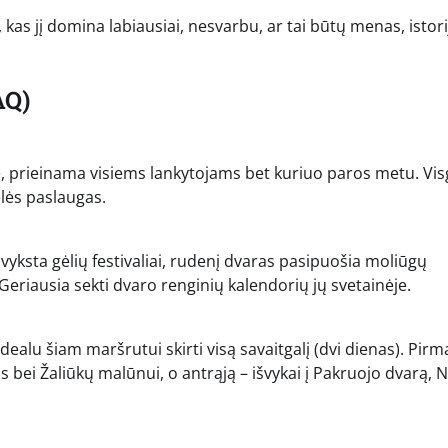
 kas jį domina labiausiai, nesvarbu, ar tai būtų menas, istori
AQ)
, prieinama visiems lankytojams bet kuriuo paros metu. Visgi
lės paslaugas.
 vyksta gėlių festivaliai, rudenį dvaras pasipuošia moliūgų
Geriausia sekti dvaro renginių kalendorių jų svetainėje.
ealu šiam maršrutui skirti visą savaitgalį (dvi dienas). Pirm
ms bei Žaliūkų malūnui, o antrąją – išvykai į Pakruojo dvarą, N