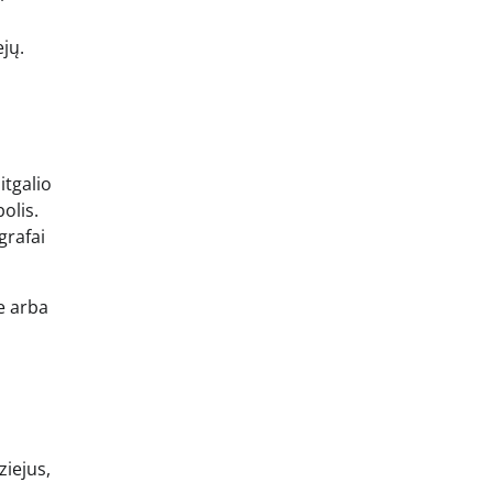
ejų.
itgalio
olis.
grafai
te arba
ziejus,