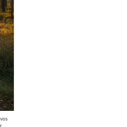
uvos
r