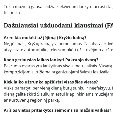
Tokia muziejų gausa leidžia kiekvienam lankytojui rasti tai,
technika.
Dažniausiai užduodami klausimai (F
Ar reikia mokėti už įėjimą į Kryžių kalną?
Ne, įėjimas į Kryžių kalną yra nemokamas. Tai atvira erdvė
atvykstate automobiliu, teks sumokėti už stovėjimo aikšte
Kada geriausias laikas lankyti Pakruojo dvarą?
Pakruojo dvaras yra lankytinas visais metų laikais. Vasarą
kompozicijomis, o žiemą organizuojami šviesų festivaliai. 
Kiek laiko užtrunka apžiūrėti visas šias vietas?
Viską pamatyti per vieną dieną būtų sunku ir neefektyvu. Id
dieną galite skirti Šiaulių miestui ir aplinkiniams muzieja
ar Kurtuvėnų regioninį parką.
Ar šios vietos pritaikytos šeimoms su mažais vaikais?