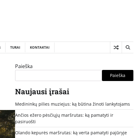
S
TURAI
KONTAKTAI
Paieška
Paieška
Naujausi įrašai
Medininkų pilies muziejus: ką būtina žinoti lankytojams
Ančios ežero pėsčiųjų maršrutas: ką pamatyti ir
pasiruošti
Olando kepurės maršrutas: ką verta pamatyti pajūryje