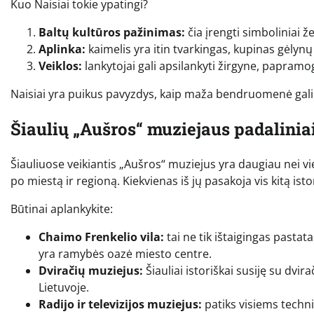
Kuo Naisiai tokie ypatingi?
Baltų kultūros pažinimas:
čia įrengti simboliniai ž
Aplinka:
kaimelis yra itin tvarkingas, kupinas gėlynų 
Veiklos:
lankytojai gali apsilankyti žirgyne, papramog
Naisiai yra puikus pavyzdys, kaip maža bendruomenė gali s
Šiaulių „Aušros“ muziejaus padaliniai
Šiauliuose veikiantis „Aušros“ muziejus yra daugiau nei vie
po miestą ir regioną. Kiekvienas iš jų pasakoja vis kitą istori
Būtinai aplankykite:
Chaimo Frenkelio vila:
tai ne tik ištaigingas pastat
yra ramybės oazė miesto centre.
Dviračių muziejus:
Šiauliai istoriškai susiję su dvir
Lietuvoje.
Radijo ir televizijos muziejus:
patiks visiems techn