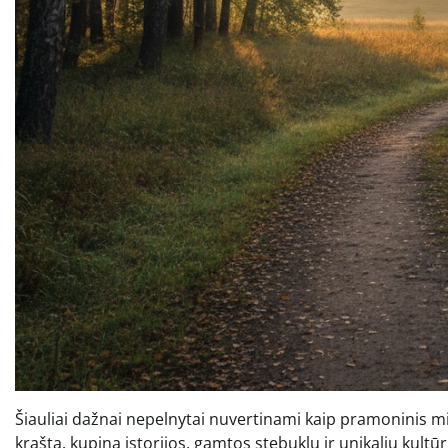
Šiauliai dažnai nepelnytai nuvertinami kaip pramoninis mies
kraštą, kupiną istorijos, gamtos stebuklų ir unikalių kultūri