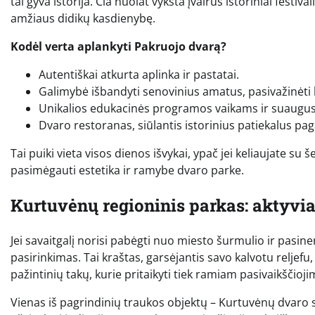
tai gyva istorija. Čia nuolat vyksta įvairūs istoriniai festival
amžiaus didikų kasdienybę.
Kodėl verta aplankyti Pakruojo dvarą?
Autentiškai atkurta aplinka ir pastatai.
Galimybė išbandyti senovinius amatus, pasivažinėti 
Unikalios edukacinės programos vaikams ir suaugu
Dvaro restoranas, siūlantis istorinius patiekalus pa
Tai puiki vieta visos dienos išvykai, ypač jei keliaujate su
pasimėgauti estetika ir ramybe dvaro parke.
Kurtuvėnų regioninis parkas: aktyvia
Jei savaitgalį norisi pabėgti nuo miesto šurmulio ir pasin
pasirinkimas. Tai kraštas, garsėjantis savo kalvotu reljefu
pažintinių takų, kurie pritaikyti tiek ramiam pasivaikščiojim
Vienas iš pagrindinių traukos objektų – Kurtuvėnų dvaro so