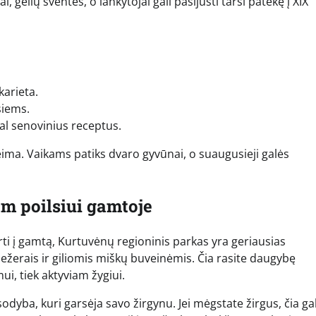
iai, gėlių šventės, o lankytojai gali pasijusti tarsi patekę į XIX
karieta.
siems.
gal senovinius receptus.
 šeima. Vaikams patiks dvaro gyvūnai, o suaugusieji galės
m poilsiui gamtoje
erti į gamtą, Kurtuvėnų regioninis parkas yra geriausias
, ežerais ir giliomis miškų buveinėmis. Čia rasite daugybę
ui, tiek aktyviam žygiui.
dyba, kuri garsėja savo žirgynu. Jei mėgstate žirgus, čia gal