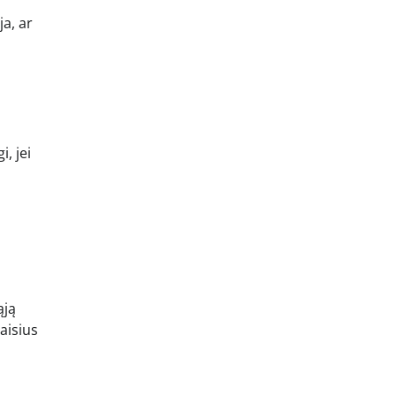
ja, ar
, jei
ąją
aisius