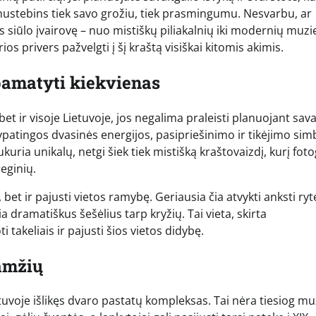
s nustebins tiek savo grožiu, tiek prasmingumu. Nesvarbu, ar
as siūlo įvairovę – nuo mistiškų piliakalnių iki modernių muzi
rios privers pažvelgti į šį kraštą visiškai kitomis akimis.
 pamatyti kiekvienas
 bet ir visoje Lietuvoje, jos negalima praleisti planuojant sava
i ypatingos dvasinės energijos, pasipriešinimo ir tikėjimo simb
uria unikalų, netgi šiek tiek mistišką kraštovaizdį, kurį foto
reginių.
bet ir pajusti vietos ramybę. Geriausia čia atvykti anksti ry
a dramatiškus šešėlius tarp kryžių. Tai vieta, skirta
 takeliais ir pajusti šios vietos didybę.
 amžių
etuvoje išlikęs dvaro pastatų kompleksas. Tai nėra tiesiog mu