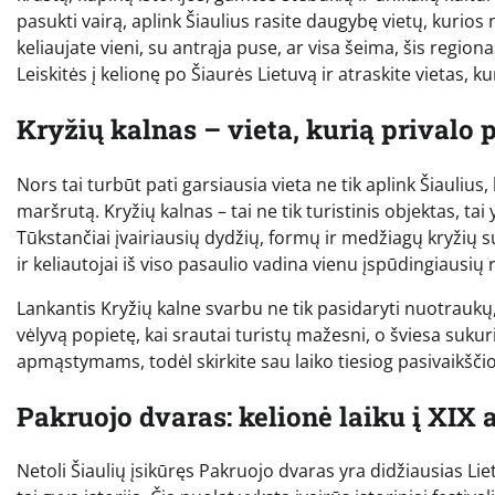
pasukti vairą, aplink Šiaulius rasite daugybę vietų, kurio
keliaujate vieni, su antrąja puse, ar visa šeima, šis region
Leiskitės į kelionę po Šiaurės Lietuvą ir atraskite vietas, ku
Kryžių kalnas – vieta, kurią privalo
Nors tai turbūt pati garsiausia vieta ne tik aplink Šiaulius,
maršrutą. Kryžių kalnas – tai ne tik turistinis objektas, ta
Tūkstančiai įvairiausių dydžių, formų ir medžiagų kryžių suk
ir keliautojai iš viso pasaulio vadina vienu įspūdingiausių 
Lankantis Kryžių kalne svarbu ne tik pasidaryti nuotraukų, 
vėlyvą popietę, kai srautai turistų mažesni, o šviesa sukuri
apmąstymams, todėl skirkite sau laiko tiesiog pasivaikščioti
Pakruojo dvaras: kelionė laiku į XIX
Netoli Šiaulių įsikūręs Pakruojo dvaras yra didžiausias Li