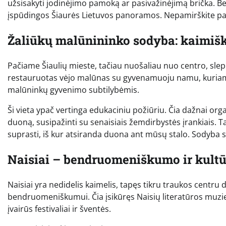
užsisakyti jodinėjimo pamoką ar pasivažinėjimą brička. Be 
įspūdingos Šiaurės Lietuvos panoramos. Nepamirškite pato
Žaliūkų malūnininko sodyba: kaimiš
Pačiame Šiaulių mieste, tačiau nuošaliau nuo centro, slep
restauruotas vėjo malūnas su gyvenamuoju namu, kuriame l
malūninkų gyvenimo subtilybėmis.
Ši vieta ypač vertinga edukaciniu požiūriu. Čia dažnai or
duoną, susipažinti su senaisiais žemdirbystės įrankiais. T
suprasti, iš kur atsiranda duona ant mūsų stalo. Sodyba 
Naisiai – bendruomeniškumo ir kult
Naisiai yra nedidelis kaimelis, tapęs tikru traukos centru 
bendruomeniškumui. Čia įsikūręs Naisių literatūros muzie
įvairūs festivaliai ir šventės.