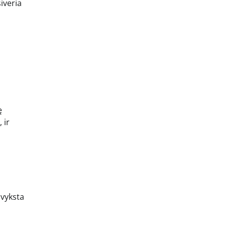
iveria
.
ę
 ir
 vyksta