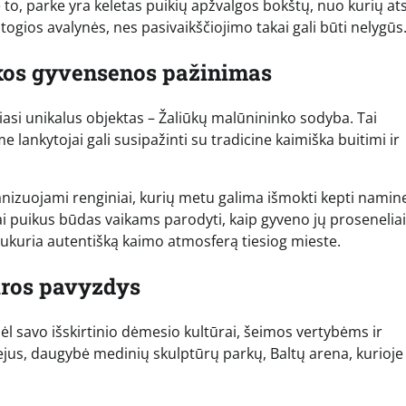
to, parke yra keletas puikių apžvalgos bokštų, nuo kurių ats
gios avalynės, nes pasivaikščiojimo takai gali būti nelygūs
kos gyvensenos pažinimas
iasi unikalus objektas – Žaliūkų malūnininko sodyba. Tai
ankytojai gali susipažinti su tradicine kaimiška buitimi ir
ganizuojami renginiai, kurių metu galima išmokti kepti namin
ai puikus būdas vaikams parodyti, kaip gyveno jų proseneliai,
sukuria autentišką kaimo atmosferą tiesiog mieste.
ūros pavyzdys
dėl savo išskirtinio dėmesio kultūrai, šeimos vertybėms ir
jus, daugybė medinių skulptūrų parkų, Baltų arena, kurioje