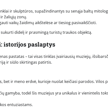
enklai ir skulptūros, supažindinantys su senąja baltų mitologi
ir žaliųjų zonų.
auti vaikų žaidimų aikštelėse ar tiesiog pasivaikščioti.
ukurti didelį ir prasmingą turistų traukos objektą.
: istorijos paslaptys
nas pastatas – tai visas tinklas įvairiausių muziejų, išsibars
ją ir siūlo skirtingas patirtis.
as, bet ir meno erdvė, kurioje nuolat keičiasi parodos. Vilos 
ačių gamyba, todėl šis muziejus yra unikalus ir vienintelis tok
ikos entuziastams.