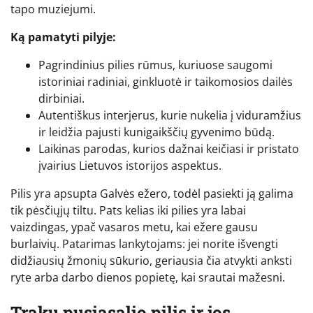
tapo muziejumi.
Ką pamatyti pilyje:
Pagrindinius pilies rūmus, kuriuose saugomi
istoriniai radiniai, ginkluotė ir taikomosios dailės
dirbiniai.
Autentiškus interjerus, kurie nukelia į viduramžius
ir leidžia pajusti kunigaikščių gyvenimo būdą.
Laikinas parodas, kurios dažnai keičiasi ir pristato
įvairius Lietuvos istorijos aspektus.
Pilis yra apsupta Galvės ežero, todėl pasiekti ją galima
tik pėsčiųjų tiltu. Pats kelias iki pilies yra labai
vaizdingas, ypač vasaros metu, kai ežere gausu
burlaivių. Patarimas lankytojams: jei norite išvengti
didžiausių žmonių sūkurio, geriausia čia atvykti anksti
ryte arba darbo dienos popietę, kai srautai mažesni.
Trakų pusiasalio pilis ir jos