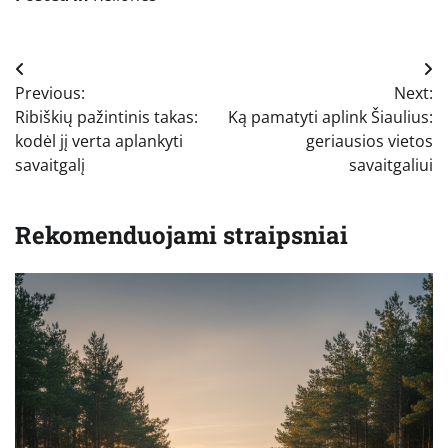
Navigacija
Previous:
Next:
tarp
Ribiškių pažintinis takas:
Ką pamatyti aplink Šiaulius:
įrašų
kodėl jį verta aplankyti
geriausios vietos
savaitgalį
savaitgaliui
Rekomenduojami straipsniai