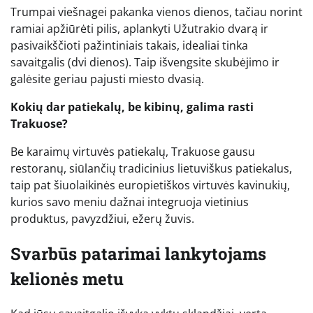
Trumpai viešnagei pakanka vienos dienos, tačiau norint
ramiai apžiūrėti pilis, aplankyti Užutrakio dvarą ir
pasivaikščioti pažintiniais takais, idealiai tinka
savaitgalis (dvi dienos). Taip išvengsite skubėjimo ir
galėsite geriau pajusti miesto dvasią.
Kokių dar patiekalų, be kibinų, galima rasti
Trakuose?
Be karaimų virtuvės patiekalų, Trakuose gausu
restoranų, siūlančių tradicinius lietuviškus patiekalus,
taip pat šiuolaikinės europietiškos virtuvės kavinukių,
kurios savo meniu dažnai integruoja vietinius
produktus, pavyzdžiui, ežerų žuvis.
Svarbūs patarimai lankytojams
kelionės metu