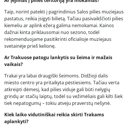
Ar įėjimas į pilies teritoriją yra mokamas?
Taip, norint patekti į pagrindinius Salos pilies muziejaus
pastatus, reikia įsigyti bilietą. Tačiau pasivaikščioti pilies
kiemeliu ar aplink ežerą galima nemokamai. Kainos
dažnai kinta priklausomai nuo sezono, todėl
rekomenduojame pasitikrinti oficialioje muziejaus
svetainėje prieš kelionę.
Ar Trakuose patogu lankytis su šeima ir mažais
vaikais?
Trakai yra labai draugiški šeimoms. Didžioji dalis
miesto centro yra pritaikyta pėstiesiems. Tačiau verta
atkreipti dėmesį, kad pilies viduje gali būti nelygių
grindų ar stačių laiptų, todėl su vežimėliais gali kilti šiek
tiek nepatogumų – tokiu atveju praverstų nešynė.
Kiek laiko vidutiniškai reikia skirti Trakams
aplankyti?