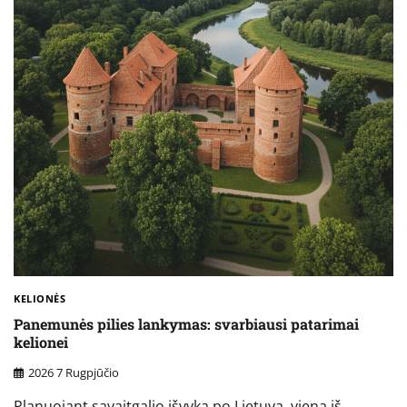
KELIONĖS
Panemunės pilies lankymas: svarbiausi patarimai
kelionei
2026 7 Rugpjūčio
Planuojant savaitgalio išvyką po Lietuvą, viena iš