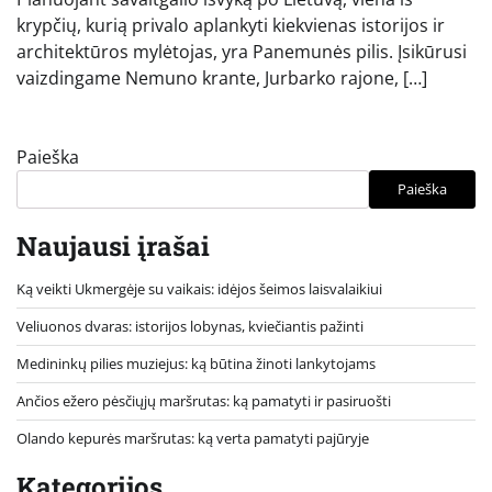
krypčių, kurią privalo aplankyti kiekvienas istorijos ir
architektūros mylėtojas, yra Panemunės pilis. Įsikūrusi
vaizdingame Nemuno krante, Jurbarko rajone, […]
Paieška
Paieška
Naujausi įrašai
Ką veikti Ukmergėje su vaikais: idėjos šeimos laisvalaikiui
Veliuonos dvaras: istorijos lobynas, kviečiantis pažinti
Medininkų pilies muziejus: ką būtina žinoti lankytojams
Ančios ežero pėsčiųjų maršrutas: ką pamatyti ir pasiruošti
Olando kepurės maršrutas: ką verta pamatyti pajūryje
Kategorijos