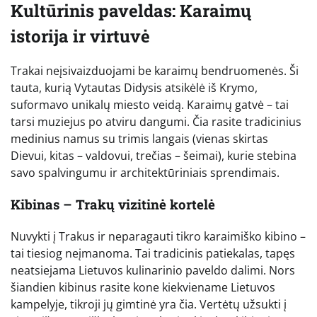
Kultūrinis paveldas: Karaimų
istorija ir virtuvė
Trakai neįsivaizduojami be karaimų bendruomenės. Ši
tauta, kurią Vytautas Didysis atsikėlė iš Krymo,
suformavo unikalų miesto veidą. Karaimų gatvė – tai
tarsi muziejus po atviru dangumi. Čia rasite tradicinius
medinius namus su trimis langais (vienas skirtas
Dievui, kitas – valdovui, trečias – šeimai), kurie stebina
savo spalvingumu ir architektūriniais sprendimais.
Kibinas – Trakų vizitinė kortelė
Nuvykti į Trakus ir neparagauti tikro karaimiško kibino –
tai tiesiog neįmanoma. Tai tradicinis patiekalas, tapęs
neatsiejama Lietuvos kulinarinio paveldo dalimi. Nors
šiandien kibinus rasite kone kiekviename Lietuvos
kampelyje, tikroji jų gimtinė yra čia. Vertėtų užsukti į