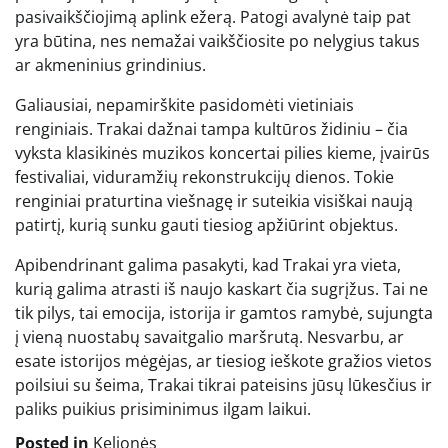
pasivaikščiojimą aplink ežerą. Patogi avalynė taip pat
yra būtina, nes nemažai vaikščiosite po nelygius takus
ar akmeninius grindinius.
Galiausiai, nepamirškite pasidomėti vietiniais
renginiais. Trakai dažnai tampa kultūros židiniu – čia
vyksta klasikinės muzikos koncertai pilies kieme, įvairūs
festivaliai, viduramžių rekonstrukcijų dienos. Tokie
renginiai praturtina viešnagę ir suteikia visiškai naują
patirtį, kurią sunku gauti tiesiog apžiūrint objektus.
Apibendrinant galima pasakyti, kad Trakai yra vieta,
kurią galima atrasti iš naujo kaskart čia sugrįžus. Tai ne
tik pilys, tai emocija, istorija ir gamtos ramybė, sujungta
į vieną nuostabų savaitgalio maršrutą. Nesvarbu, ar
esate istorijos mėgėjas, ar tiesiog ieškote gražios vietos
poilsiui su šeima, Trakai tikrai pateisins jūsų lūkesčius ir
paliks puikius prisiminimus ilgam laikui.
Posted in
Kelionės