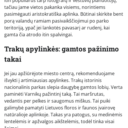
itin populiarus tarp fotografų ir vestuvių planuotojų,
tačiau jame vietos pakanka visiems, norintiems
pasimėgauti aristokratiška aplinka. Būtinai skirkite bent
porą valandų ramiam pasivaikščiojimui po parko
teritoriją, ypač jei lankotės pavasarį ar rudenį, kai
gamta čia atrodo itin spalvingai.
Trakų apylinkės: gamtos pažinimo
takai
Jei jau apžiūrėjote miesto centrą, rekomenduojame
išvykti į artimiausias apylinkes. Trakų istorinis
nacionalinis parkas slepia daugybę gamtos lobių. Verta
paminėti Varnikų pažintinį taką. Tai maršrutas,
vedantis per pelkes ir saugomus miškus. Tai puiki
galimybė pamatyti Lietuvos floros ir faunos įvairovę
natūralioje aplinkoje. Takas yra patogus, su medinėmis
lentelėmis ir apžvalgos aikštelėmis, todėl tinka visai