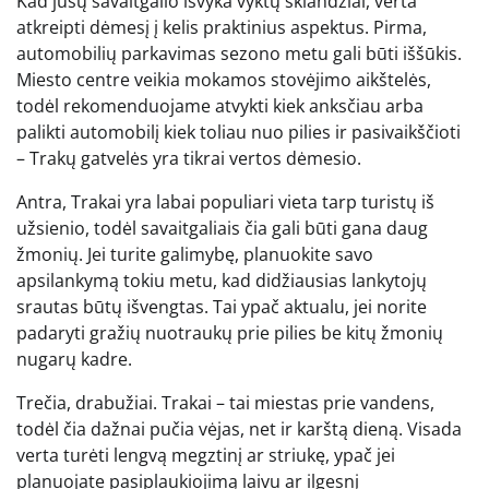
Kad jūsų savaitgalio išvyka vyktų sklandžiai, verta
atkreipti dėmesį į kelis praktinius aspektus. Pirma,
automobilių parkavimas sezono metu gali būti iššūkis.
Miesto centre veikia mokamos stovėjimo aikštelės,
todėl rekomenduojame atvykti kiek anksčiau arba
palikti automobilį kiek toliau nuo pilies ir pasivaikščioti
– Trakų gatvelės yra tikrai vertos dėmesio.
Antra, Trakai yra labai populiari vieta tarp turistų iš
užsienio, todėl savaitgaliais čia gali būti gana daug
žmonių. Jei turite galimybę, planuokite savo
apsilankymą tokiu metu, kad didžiausias lankytojų
srautas būtų išvengtas. Tai ypač aktualu, jei norite
padaryti gražių nuotraukų prie pilies be kitų žmonių
nugarų kadre.
Trečia, drabužiai. Trakai – tai miestas prie vandens,
todėl čia dažnai pučia vėjas, net ir karštą dieną. Visada
verta turėti lengvą megztinį ar striukę, ypač jei
planuojate pasiplaukiojimą laivu ar ilgesnį