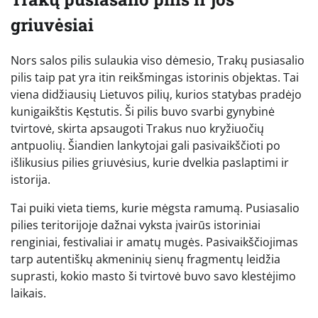
griuvėsiai
Nors salos pilis sulaukia viso dėmesio, Trakų pusiasalio
pilis taip pat yra itin reikšmingas istorinis objektas. Tai
viena didžiausių Lietuvos pilių, kurios statybas pradėjo
kunigaikštis Kęstutis. Ši pilis buvo svarbi gynybinė
tvirtovė, skirta apsaugoti Trakus nuo kryžiuočių
antpuolių. Šiandien lankytojai gali pasivaikščioti po
išlikusius pilies griuvėsius, kurie dvelkia paslaptimi ir
istorija.
Tai puiki vieta tiems, kurie mėgsta ramumą. Pusiasalio
pilies teritorijoje dažnai vyksta įvairūs istoriniai
renginiai, festivaliai ir amatų mugės. Pasivaikščiojimas
tarp autentiškų akmeninių sienų fragmentų leidžia
suprasti, kokio masto ši tvirtovė buvo savo klestėjimo
laikais.