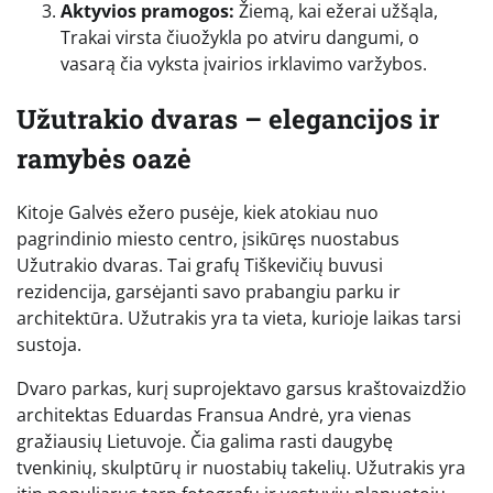
Aktyvios pramogos:
Žiemą, kai ežerai užšąla,
Trakai virsta čiuožykla po atviru dangumi, o
vasarą čia vyksta įvairios irklavimo varžybos.
Užutrakio dvaras – elegancijos ir
ramybės oazė
Kitoje Galvės ežero pusėje, kiek atokiau nuo
pagrindinio miesto centro, įsikūręs nuostabus
Užutrakio dvaras. Tai grafų Tiškevičių buvusi
rezidencija, garsėjanti savo prabangiu parku ir
architektūra. Užutrakis yra ta vieta, kurioje laikas tarsi
sustoja.
Dvaro parkas, kurį suprojektavo garsus kraštovaizdžio
architektas Eduardas Fransua Andrė, yra vienas
gražiausių Lietuvoje. Čia galima rasti daugybę
tvenkinių, skulptūrų ir nuostabių takelių. Užutrakis yra