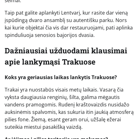
šeimai.
Taip pat galite aplankyti Lentvarį, kur rasite dar vieną
įspūdingą dvaro ansamblį su autentišku parku. Nors
kai kurie objektai čia vis dar restauruojami, pati aplinka
spinduliuoja senosios bajorijos dvasia.
Dažniausiai užduodami klausimai
apie lankymąsi Trakuose
Koks yra geriausias laikas lankytis Trakuose?
Trakai yra nuostabūs visais metų laikais. Vasarą čia
vyksta daugiausia renginių, šilta, galima mėgautis
vandens pramogomis. Rudenį kraštovaizdis nusidažo
auksinėmis spalvomis, kas sukuria itin jaukią atmosferą
pilies fone. Žiemą, esant geram orui, užšalę ežerai
suteikia miestui pasakišką vaizdą.