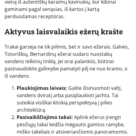
vieną iš autentiškų karaimų kavinukių, kur kibinai
gaminami pagal senąsias, iš kartos į kartą
perduodamas receptūras.
Aktyvus laisvalaikis ežerų krašte
Trakai garsėja ne tik pilimis, bet ir savo ežerais. Galvės,
Totoriškių, Bernardinų ežerai sudaro nuostabų
vandens telkinių tinklą. Jei orai palankūs, būtinai
pasinaudokite galimybe pamatyti pilį ne nuo kranto, o
iš vandens.
Plaukiojimas laivais:
Galite išsinuomoti valtį,
vandens dviratį arba pasiplaukioti jachta. Tai
suteikia visiškai kitokią perspektyvą į pilies
architektūrą.
Pasivaikščiojimo takai:
Aplink ežerus įrengti
pėsčiųjų takai leidžia mėgautis gamtos ramybe,
miško takeliais ir atsiveriančiomis panoramomis.