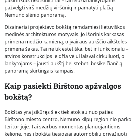
pasirinktas neatsitiktinai – tai leidžia lankytojams
pažvelgti virš medžių viršūnių ir pamatyti plačią
Nemuno slėnio panoramą.
Dizaineriai projektavo bokštą remdamiesi lietuviškos
medinės architektūros motyvais. Jo išorinis karkasas
primena medžio kamieną, o įvairaus aukščio aikštelės
primena šakas. Tai ne tik estetiška, bet ir funkcionalu –
atviros konstrukcijos leidžia vėjui laisvai cirkuliuoti, o
lankytojams – jausti aukštį bei stebėti besikeičiančią
panoramą skirtingais kampais.
Kaip pasiekti Birštono apžvalgos
bokštą?
Bokštas yra įsikūręs šiek tiek atokiau nuo paties
Birštono miesto centro, Nemuno kilpų regioninio parko
teritorijoje. Tai svarbus momentas planuojantiems
kelionę, nes į bokštą tiesiogiai automobiliu privažiuoti