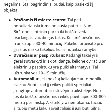
negalima. Štai pagrindiniai būdai, kaip pasiekti šį
objektą:
Pėsčiomis iš miesto centro:
Tai pati
populiariausia ir maloniausia patirtis. Nuo
Birštono centrinio parko iki bokšto veda
tvarkingas, vaizdingas takas. Kelionė pėsčiomis
trunka apie 30–40 minučių. Pakeliui praeisite pro
gražius miško takelius, kurie nuteikia ramybei.
Dviračiais ar paspirtukais:
Kadangi takai yra
gerai sutvarkyti ir iškloti danga, kelionė dviračiu ar
elektriniu paspirtuku yra puiki alternatyva. Tai
užtrunka vos 10–15 minučių.
Automobiliu:
Jei į bokštą keliaujate automobiliu,
svarbu žinoti, kad jį reikės palikti specialiai
įrengtoje automobilių stovėjimo aikštelėje. Nuo
jos iki bokšto pėsčiomis reikės paeiti apie 500–800
metrų per mišką. Aikštelė yra nemokama, tačiau
šiltuoju metų laiku savaitgaliais ji gali būti pilna,