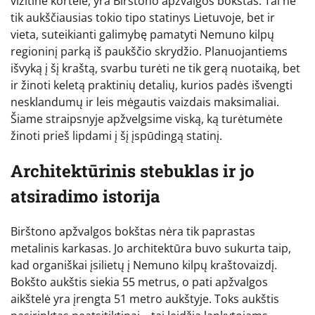
vizitine kortele, yra Birštono apžvalgos bokštas. Tai ne
tik aukščiausias tokio tipo statinys Lietuvoje, bet ir
vieta, suteikianti galimybę pamatyti Nemuno kilpų
regioninį parką iš paukščio skrydžio. Planuojantiems
išvyką į šį kraštą, svarbu turėti ne tik gerą nuotaiką, bet
ir žinoti keletą praktinių detalių, kurios padės išvengti
nesklandumų ir leis mėgautis vaizdais maksimaliai.
Šiame straipsnyje apžvelgsime viską, ką turėtumėte
žinoti prieš lipdami į šį įspūdingą statinį.
Architektūrinis stebuklas ir jo
atsiradimo istorija
Birštono apžvalgos bokštas nėra tik paprastas
metalinis karkasas. Jo architektūra buvo sukurta taip,
kad organiškai įsilietų į Nemuno kilpų kraštovaizdį.
Bokšto aukštis siekia 55 metrus, o pati apžvalgos
aikštelė yra įrengta 51 metro aukštyje. Toks aukštis