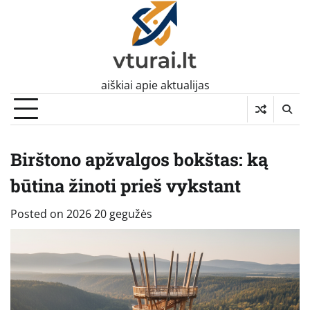
Skip
to
content
aiškiai apie aktualijas
Birštono apžvalgos bokštas: ką
būtina žinoti prieš vykstant
Posted on
2026 20 gegužės