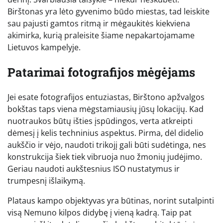
Birštonas yra lėto gyvenimo būdo miestas, tad leiskite
sau pajusti gamtos ritmą ir mėgaukitės kiekviena
akimirka, kurią praleisite šiame nepakartojamame
Lietuvos kampelyje.
Patarimai fotografijos mėgėjams
Jei esate fotografijos entuziastas, Birštono apžvalgos
bokštas taps viena mėgstamiausių jūsų lokacijų. Kad
nuotraukos būtų išties įspūdingos, verta atkreipti
dėmesį į kelis techninius aspektus. Pirma, dėl didelio
aukščio ir vėjo, naudoti trikojį gali būti sudėtinga, nes
konstrukcija šiek tiek vibruoja nuo žmonių judėjimo.
Geriau naudoti aukštesnius ISO nustatymus ir
trumpesnį išlaikymą.
Plataus kampo objektyvas yra būtinas, norint sutalpinti
visą Nemuno kilpos didybę į vieną kadrą. Taip pat