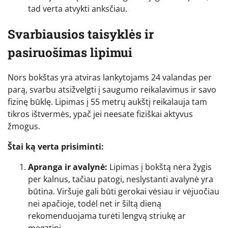
tad verta atvykti anksčiau.
Svarbiausios taisyklės ir
pasiruošimas lipimui
Nors bokštas yra atviras lankytojams 24 valandas per
parą, svarbu atsižvelgti į saugumo reikalavimus ir savo
fizinę būklę. Lipimas į 55 metrų aukštį reikalauja tam
tikros ištvermės, ypač jei neesate fiziškai aktyvus
žmogus.
Štai ką verta prisiminti:
Apranga ir avalynė:
Lipimas į bokštą nėra žygis
per kalnus, tačiau patogi, neslystanti avalynė yra
būtina. Viršuje gali būti gerokai vėsiau ir vėjuočiau
nei apačioje, todėl net ir šiltą dieną
rekomenduojama turėti lengvą striukę ar