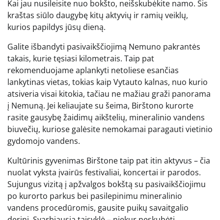
Kai jau nusileisite nuo bokšto, neišskubėkite namo. Šis
kraštas siūlo daugybę kitų aktyvių ir ramių veiklų,
kurios papildys jūsų dieną.
Galite išbandyti pasivaikščiojimą Nemuno pakrantės
takais, kurie tęsiasi kilometrais. Taip pat
rekomenduojame aplankyti netoliese esančias
lankytinas vietas, tokias kaip Vytauto kalnas, nuo kurio
atsiveria visai kitokia, tačiau ne mažiau graži panorama
į Nemuną. Jei keliaujate su šeima, Birštono kurorte
rasite gausybę žaidimų aikštelių, mineralinio vandens
biuvečių, kuriose galėsite nemokamai paragauti vietinio
gydomojo vandens.
Kultūrinis gyvenimas Birštone taip pat itin aktyvus – čia
nuolat vyksta įvairūs festivaliai, koncertai ir parodos.
Sujungus vizitą į apžvalgos bokštą su pasivaikščiojimu
po kurorto parkus bei pasilepinimu mineralinio
vandens procedūromis, gausite puikų savaitgalio
derinį. Svarbiausia taisyklė – niekur neskubėti.