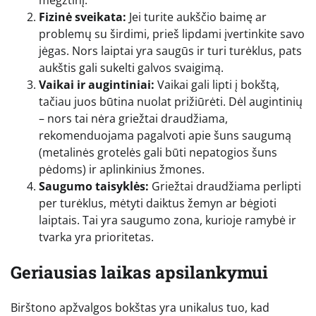
megztinį.
Fizinė sveikata:
Jei turite aukščio baimę ar
problemų su širdimi, prieš lipdami įvertinkite savo
jėgas. Nors laiptai yra saugūs ir turi turėklus, pats
aukštis gali sukelti galvos svaigimą.
Vaikai ir augintiniai:
Vaikai gali lipti į bokštą,
tačiau juos būtina nuolat prižiūrėti. Dėl augintinių
– nors tai nėra griežtai draudžiama,
rekomenduojama pagalvoti apie šuns saugumą
(metalinės grotelės gali būti nepatogios šuns
pėdoms) ir aplinkinius žmones.
Saugumo taisyklės:
Griežtai draudžiama perlipti
per turėklus, mėtyti daiktus žemyn ar bėgioti
laiptais. Tai yra saugumo zona, kurioje ramybė ir
tvarka yra prioritetas.
Geriausias laikas apsilankymui
Birštono apžvalgos bokštas yra unikalus tuo, kad