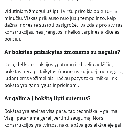
Vidutiniam žmogui užlipti į viršų prireikia apie 10–15
minučių. Viskas priklauso nuo jūsų tempo ir to, kaip
dažnai norėsite sustoti pasigrožėti vaizdais pro atviras
konstrukcijas, nes įrengtos ir kelios tarpinės aikštelės
poilsiui.
Ar bokštas pritaikytas žmonėms su negalia?
Deja, dėl konstrukcijos ypatumų ir didelio aukščio,
bokštas nėra pritaikytas žmonėms su judėjimo negalia,
judantiems vežimėliais. Tačiau patys takai miške link
bokšto yra gana lygūs ir prieinami.
Ar galima į bokštą lipti sutemus?
Bokštas yra atviras visą parą, tad techniškai – galima.
Visgi, patariame gerai įvertinti saugumą. Nors
konstrukcijos yra tvirtos, naktį apžvalgos aikštelėje gali