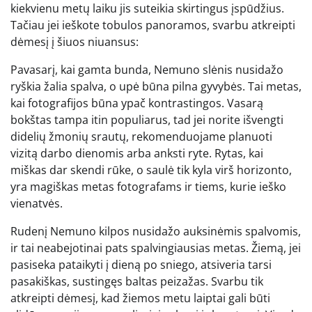
kiekvienu metų laiku jis suteikia skirtingus įspūdžius.
Tačiau jei ieškote tobulos panoramos, svarbu atkreipti
dėmesį į šiuos niuansus:
Pavasarį, kai gamta bunda, Nemuno slėnis nusidažo
ryškia žalia spalva, o upė būna pilna gyvybės. Tai metas,
kai fotografijos būna ypač kontrastingos. Vasarą
bokštas tampa itin populiarus, tad jei norite išvengti
didelių žmonių srautų, rekomenduojame planuoti
vizitą darbo dienomis arba anksti ryte. Rytas, kai
miškas dar skendi rūke, o saulė tik kyla virš horizonto,
yra magiškas metas fotografams ir tiems, kurie ieško
vienatvės.
Rudenį Nemuno kilpos nusidažo auksinėmis spalvomis,
ir tai neabejotinai pats spalvingiausias metas. Žiemą, jei
pasiseka pataikyti į dieną po sniego, atsiveria tarsi
pasakiškas, sustingęs baltas peizažas. Svarbu tik
atkreipti dėmesį, kad žiemos metu laiptai gali būti