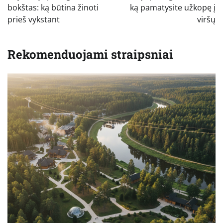
įrašų
bokštas: ką būtina žinoti
ką pamatysite užkopę į
prieš vykstant
viršų
Rekomenduojami straipsniai