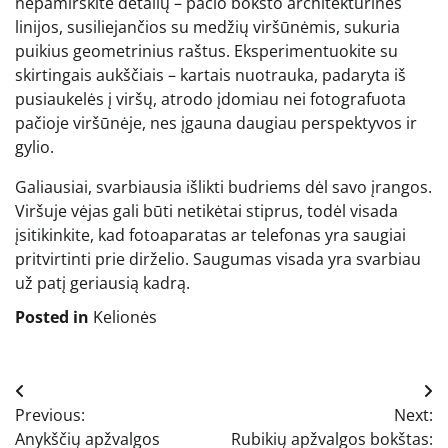
nepamirškite detalių – pačio bokšto architektūrinės
linijos, susiliejančios su medžių viršūnėmis, sukuria
puikius geometrinius raštus. Eksperimentuokite su
skirtingais aukščiais – kartais nuotrauka, padaryta iš
pusiaukelės į viršų, atrodo įdomiau nei fotografuota
pačioje viršūnėje, nes įgauna daugiau perspektyvos ir
gylio.
Galiausiai, svarbiausia išlikti budriems dėl savo įrangos.
Viršuje vėjas gali būti netikėtai stiprus, todėl visada
įsitikinkite, kad fotoaparatas ar telefonas yra saugiai
pritvirtinti prie dirželio. Saugumas visada yra svarbiau
už patį geriausią kadrą.
Posted in
Kelionės
Navigacija
Previous:
Next:
tarp
Anykščių apžvalgos
Rubikių apžvalgos bokštas: