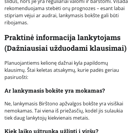
slidūs, nors jie yra reguliariai valomi ir barstomi. Visada
rekomenduojama stebėti orų prognozes – esant labai
stipriam vėjui ar audrai, lankymasis bokšte gali būti
ribojamas.
Praktinė informacija lankytojams
(Dažniausiai užduodami klausimai)
Planuojantiems kelionę dažnai kyla papildomų
klausimų. Štai keletas atsakymų, kurie padės geriau
pasiruošti:
Ar lankymasis bokšte yra mokamas?
Ne, lankymasis Birštono apžvalgos bokšte yra visiškai
nemokamas. Tai viena iš priežasčių, kodėl jis sulaukia
tiek daug lankytojų kiekvienais metais.
Kiek laiko užtrunka užlipti į viršų?