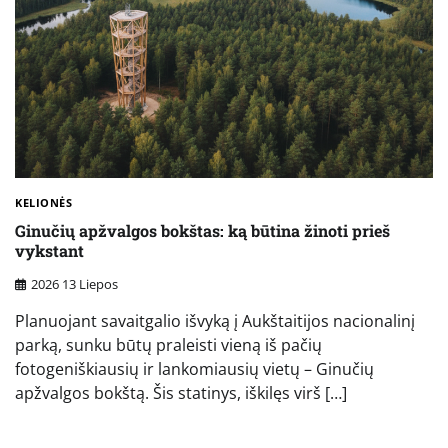
KELIONĖS
Ginučių apžvalgos bokštas: ką būtina žinoti prieš
vykstant
2026 13 Liepos
Planuojant savaitgalio išvyką į Aukštaitijos nacionalinį
parką, sunku būtų praleisti vieną iš pačių
fotogeniškiausių ir lankomiausių vietų – Ginučių
apžvalgos bokštą. Šis statinys, iškilęs virš […]