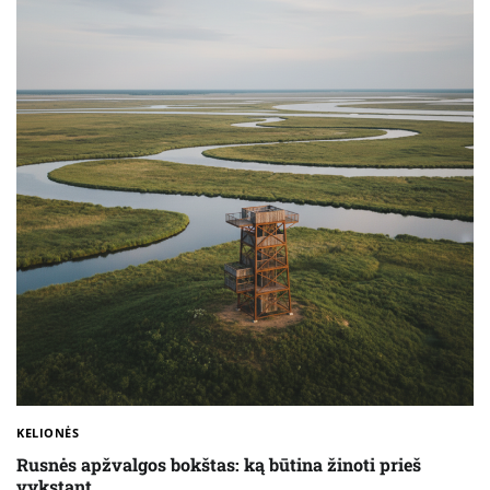
KELIONĖS
Rusnės apžvalgos bokštas: ką būtina žinoti prieš
vykstant