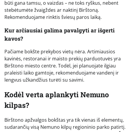
būti gana tamsu, o vaizdas – ne toks ryškus, nebent
stebėtumėte žvaigždes ar naktinį Birštoną.
Rekomenduojame rinktis šviesų paros laiką.
Kur arčiausiai galima pavalgyti ar išgerti
kavos?
Pačiame bokšte prekybos vietų nėra. Artimiausios
kavinės, restoranai ir maisto prekių parduotuvės yra
Birštono miesto centre. Todėl, jei planuojate ilgiau
praleisti laiko gamtoje, rekomenduojame vandenį ir
lengvus užkandžius turėti su savimi.
Kodėl verta aplankyti Nemuno
kilpas?
Birštono apžvalgos bokštas yra tik vienas iš elementų,
sudarančių visą Nemuno kilpų regioninio parko patirtį.