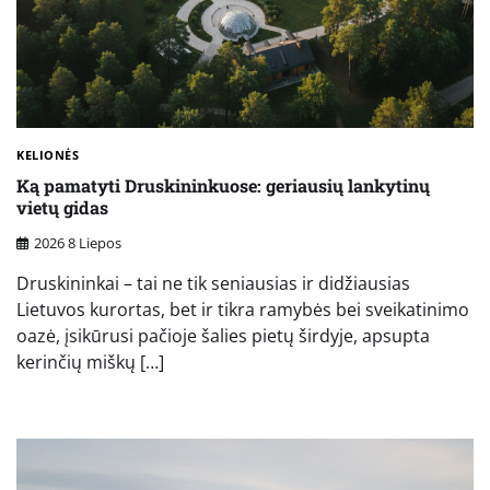
KELIONĖS
Ką pamatyti Druskininkuose: geriausių lankytinų
vietų gidas
2026 8 Liepos
Druskininkai – tai ne tik seniausias ir didžiausias
Lietuvos kurortas, bet ir tikra ramybės bei sveikatinimo
oazė, įsikūrusi pačioje šalies pietų širdyje, apsupta
kerinčių miškų […]