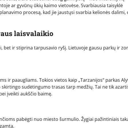
mtoje ar gyvūnų ūkių kaimo vietovėse. Svarbiausia taisyklė
į planavimo procesą, kad jie jaustųsi svarbia kelionės dalimi,
aus laisvalaikio
i, bet ir stiprina tarpusavio ryšį. Lietuvoje gausu parkų ir zo
ms ir paaugliams. Tokios vietos kaip „Tarzanijos“ parkas Al
 skirtingo sudėtingumo trasas tarp medžių. Tai ne tik azart
ei įveikti aukščio baimę.
nčioms pabėgti nuo miesto šurmulio. Žygiai pažintiniais taka
e gamtą.