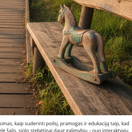
simas, kaip suderinti poilsį, pramogas ir edukaciją taip, kad
delė šalis, siūlo stebėtinai daug galimybių – nuo interaktyvių