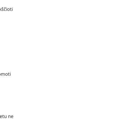
ščioti
uomoti
netu ne