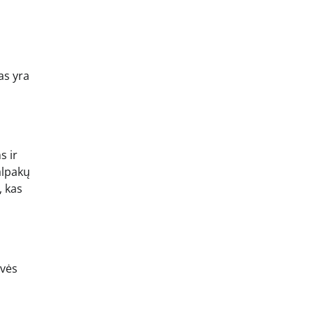
as yra
s ir
alpakų
, kas
dvės