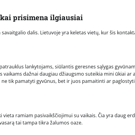
ikai prisimena ilgiausiai
savaitgalio dalis. Lietuvoje yra keletas vietų, kur šis kontakt
 patrauklus lankytojams, siūlantis geresnes sąlygas gyvūnam
 vaikams dažnai daugiau džiaugsmo suteikia mini ūkiai ar 
a ne tik pamatyti gyvūnus, bet ir juos pamaitinti ar paglostyti
i vieta ramiam pasivaikščiojimui su vaikais. Čia yra daug er
r vasarą tai tampa tikra žalumos oaze.