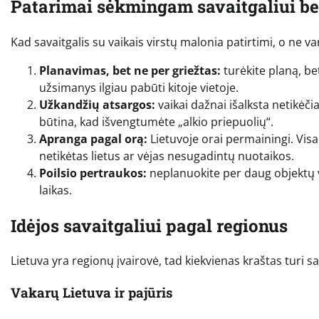
Patarimai sėkmingam savaitgaliui be
Kad savaitgalis su vaikais virstų malonia patirtimi, o ne va
Planavimas, bet ne per griežtas:
turėkite planą, bet
užsimanys ilgiau pabūti kitoje vietoje.
Užkandžių atsargos:
vaikai dažnai išalksta netikėč
būtina, kad išvengtumėte „alkio priepuolių“.
Apranga pagal orą:
Lietuvoje orai permainingi. Vis
netikėtas lietus ar vėjas nesugadintų nuotaikos.
Poilsio pertraukos:
neplanuokite per daug objektų vi
laikas.
Idėjos savaitgaliui pagal regionus
Lietuva yra regionų įvairovė, tad kiekvienas kraštas turi s
Vakarų Lietuva ir pajūris