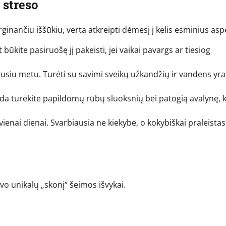
 streso
rginančiu iššūkiu, verta atkreipti dėmesį į kelis esminius asp
 būkite pasiruošę jį pakeisti, jei vaikai pavargs ar tiesiog
iausiu metu. Turėti su savimi sveikų užkandžių ir vandens yra
ada turėkite papildomų rūbų sluoksnių bei patogią avalynę, 
enai dienai. Svarbiausia ne kiekybė, o kokybiškai praleistas
avo unikalų „skonį“ šeimos išvykai.