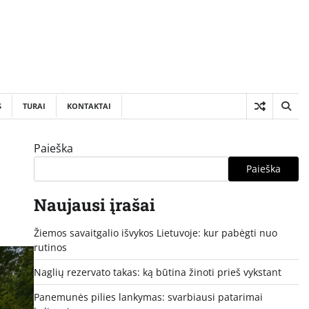
S
TURAI
KONTAKTAI
Paieška
Paieška
Naujausi įrašai
Žiemos savaitgalio išvykos Lietuvoje: kur pabėgti nuo
rutinos
Naglių rezervato takas: ką būtina žinoti prieš vykstant
Panemunės pilies lankymas: svarbiausi patarimai