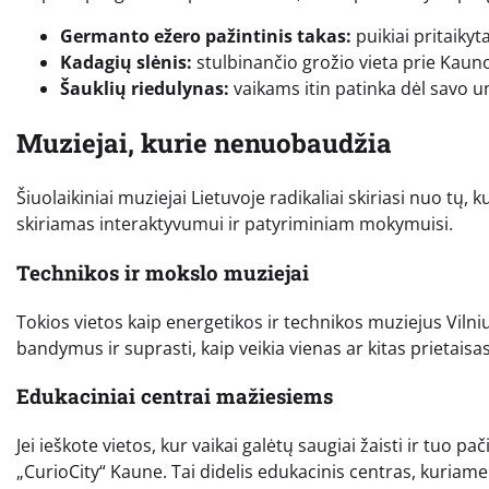
Germanto ežero pažintinis takas:
puikiai pritaikyt
Kadagių slėnis:
stulbinančio grožio vieta prie Kauno
Šauklių riedulynas:
vaikams itin patinka dėl savo un
Muziejai, kurie nenuobaudžia
Šiuolaikiniai muziejai Lietuvoje radikaliai skiriasi nuo t
skiriamas interaktyvumui ir patyriminiam mokymuisi.
Technikos ir mokslo muziejai
Tokios vietos kaip energetikos ir technikos muziejus Vilni
bandymus ir suprasti, kaip veikia vienas ar kitas prietais
Edukaciniai centrai mažiesiems
Jei ieškote vietos, kur vaikai galėtų saugiai žaisti ir tuo p
„CurioCity“ Kaune. Tai didelis edukacinis centras, kuriame 