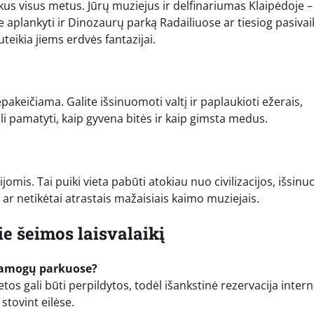
ikus visus metus. Jūrų muziejus ir delfinariumas Klaipėdoje –
aplankyti ir Dinozaurų parką Radailiuose ar tiesiog pasivaik
teikia jiems erdvės fantazijai.
pakeičiama. Galite išsinuomoti valtį ir paplaukioti ežerais,
ali pamatyti, kaip gyvena bitės ir kaip gimsta medus.
omis. Tai puiki vieta pabūti atokiau nuo civilizacijos, išsin
ar netikėtai atrastais mažaisiais kaimo muziejais.
e šeimos laisvalaikį
pramogų parkuose?
etos gali būti perpildytos, todėl išankstinė rezervacija inter
stovint eilėse.