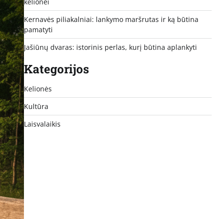
kelionei
Kernavės piliakalniai: lankymo maršrutas ir ką būtina
pamatyti
Jašiūnų dvaras: istorinis perlas, kurį būtina aplankyti
Kategorijos
Kelionės
Kultūra
Laisvalaikis