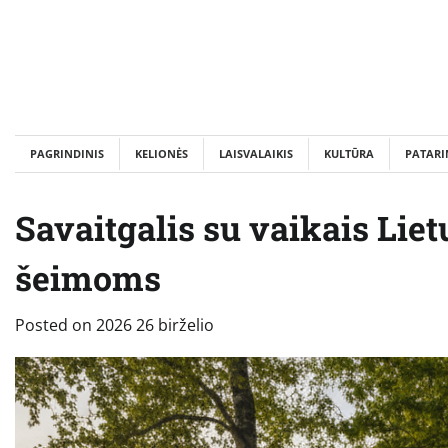
Skip
to
content
PAGRINDINIS
KELIONĖS
LAISVALAIKIS
KULTŪRA
PATARI
Savaitgalis su vaikais Liet
šeimoms
Posted on
2026 26 birželio