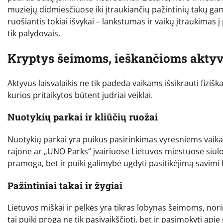
muziejų didmiesčiuose iki įtraukiančių pažintinių takų ga
ruošiantis tokiai išvykai – lankstumas ir vaikų įtraukimas 
tik palydovais.
Kryptys šeimoms, ieškančioms aktyv
Aktyvus laisvalaikis ne tik padeda vaikams išsikrauti fiziška
kurios pritaikytos būtent judriai veiklai.
Nuotykių parkai ir kliūčių ruožai
Nuotykių parkai yra puikus pasirinkimas vyresniems vaika
rajone ar „UNO Parks“ įvairiuose Lietuvos miestuose siūlo
pramoga, bet ir puiki galimybė ugdyti pasitikėjimą savimi b
Pažintiniai takai ir žygiai
Lietuvos miškai ir pelkės yra tikras lobynas šeimoms, nori
tai puiki proga ne tik pasivaikščioti, bet ir pasimokyti api