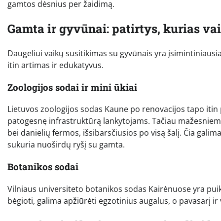
gamtos dėsnius per žaidimą.
Gamta ir gyvūnai: patirtys, kurias va
Daugeliui vaikų susitikimas su gyvūnais yra įsimintiniausia 
itin artimas ir edukatyvus.
Zoologijos sodai ir mini ūkiai
Lietuvos zoologijos sodas Kaune po renovacijos tapo itin
patogesnę infrastruktūrą lankytojams. Tačiau mažesniems
bei danielių fermos, išsibarsčiusios po visą šalį. Čia galim
sukuria nuoširdų ryšį su gamta.
Botanikos sodai
Vilniaus universiteto botanikos sodas Kairėnuose yra puik
bėgioti, galima apžiūrėti egzotinius augalus, o pavasarį i