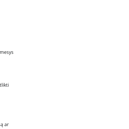
dėmesys
likti
są ar