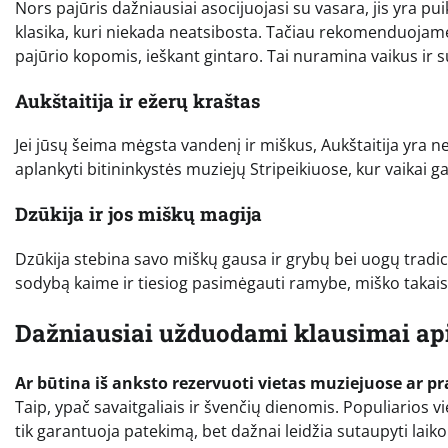
Nors pajūris dažniausiai asocijuojasi su vasara, jis yra pu
klasika, kuri niekada neatsibosta. Tačiau rekomenduojame 
pajūrio kopomis, ieškant gintaro. Tai nuramina vaikus ir su
Aukštaitija ir ežerų kraštas
Jei jūsų šeima mėgsta vandenį ir miškus, Aukštaitija yra ne
aplankyti bitininkystės muziejų Stripeikiuose, kur vaikai g
Dzūkija ir jos miškų magija
Dzūkija stebina savo miškų gausa ir grybų bei uogų tradicij
sodybą kaime ir tiesiog pasimėgauti ramybe, miško takais 
Dažniausiai užduodami klausimai api
Ar būtina iš anksto rezervuoti vietas muziejuose ar 
Taip, ypač savaitgaliais ir švenčių dienomis. Populiarios vi
tik garantuoja patekimą, bet dažnai leidžia sutaupyti laiko 