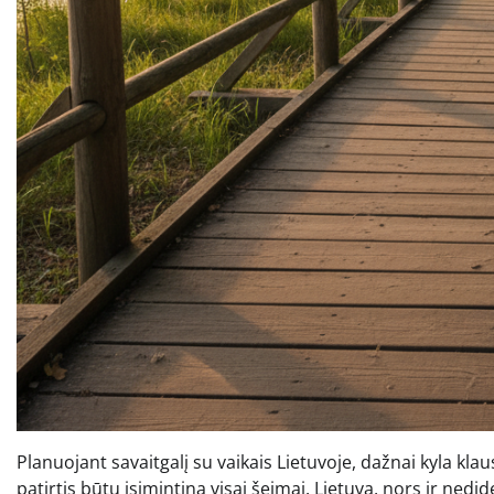
Planuojant savaitgalį su vaikais Lietuvoje, dažnai kyla klau
patirtis būtų įsimintina visai šeimai. Lietuva, nors ir nedi