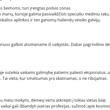
as šeimoms, turi įrengtas poilsio zonas.
 marių, kurioje galima pasivaikščioti specialiu mediniu taku.
ikalios aplinkos ir ten ganomų hailendų veislės galvijų.
ų, kuriuos galbūt atsimename iš vaikystės. Dabar pagrindinis 
uje suteikia vaikams galimybę patiems paliesti eksponatus, at
as. Tai vieta, kur smalsumas yra skatinamas, o ne ribojamas.
ačiu metu mokytis, dėmesį verta atkreipti į tokias vietas kaip
vaikai gali išbandyti įvairias profesijas, sužinoti apie kosmo