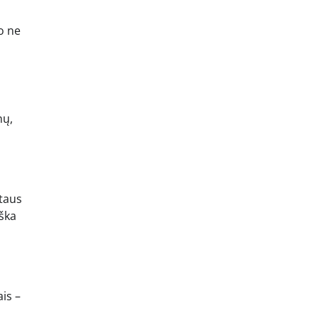
 o ne
nų,
ytaus
iška
is –