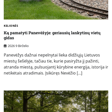
KELIONĖS
Ką pamatyti Panevėžyje: geriausių lankytinų vietų
gidas
2026 9 Birželio
Panevėžys dažnai nepelnytai lieka didžiųjų Lietuvos
miestų šešėlyje, tačiau tie, kurie pasiryžta jį pažinti,
atranda miestą, pulsuojantį kūrybine energija, istorija ir
netikėtais atradimais. Įsikūręs Nevėžio […]