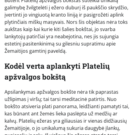
Būtent Platelių apžvalgos bokštas suteikia unikalią
galimybę žvilgtelėti į ežero duburį iš paukščio skrydžio,
įvertinti jo vingiuotą kranto liniją ir pasigrožėti aplink
plytinčiais miškų masyvais. Nors šis objektas nėra toks
aukštas kaip kai kurie kiti šalies bokštai, jo svarba
lankytojų patirčiai yra neabejotina, nes jis sujungia
estetinį pasitenkinimą su gilesniu supratimu apie
Žemaitijos gamtinį paveldą.
Kodėl verta aplankyti Platelių
apžvalgos bokštą
Apsilankymas apžvalgos bokšte nėra tik paprastas
užlipimas į viršų; tai tarsi meditacinė patirtis. Nuo
bokšto atsiveria plati panorama, leidžianti pamatyti tai,
kas būnant ant žemės lieka paslėpta už medžių ar
kalvų. Platelių ežeras yra giliausias ir vienas didžiausių
Žemaitijoje, o jo unikalumą sukuria daugybė įlankų,