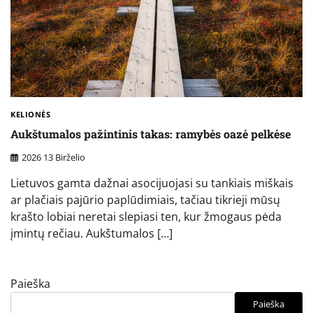
KELIONĖS
Aukštumalos pažintinis takas: ramybės oazė pelkėse
2026 13 Birželio
Lietuvos gamta dažnai asocijuojasi su tankiais miškais
ar plačiais pajūrio paplūdimiais, tačiau tikrieji mūsų
krašto lobiai neretai slepiasi ten, kur žmogaus pėda
įmintų rečiau. Aukštumalos […]
Paieška
Paieška