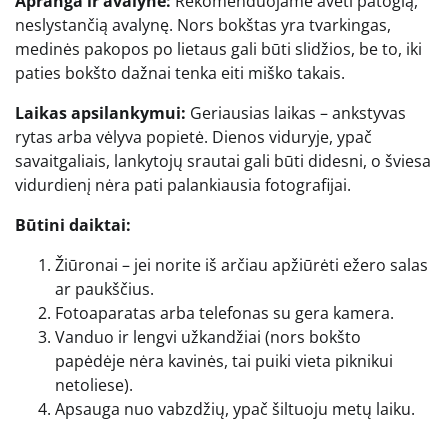
Apranga ir avalynė:
Rekomenduojame avėti patogią,
neslystančią avalynę. Nors bokštas yra tvarkingas,
medinės pakopos po lietaus gali būti slidžios, be to, iki
paties bokšto dažnai tenka eiti miško takais.
Laikas apsilankymui:
Geriausias laikas – ankstyvas
rytas arba vėlyva popietė. Dienos viduryje, ypač
savaitgaliais, lankytojų srautai gali būti didesni, o šviesa
vidurdienį nėra pati palankiausia fotografijai.
Būtini daiktai:
Žiūronai – jei norite iš arčiau apžiūrėti ežero salas
ar paukščius.
Fotoaparatas arba telefonas su gera kamera.
Vanduo ir lengvi užkandžiai (nors bokšto
papėdėje nėra kavinės, tai puiki vieta piknikui
netoliese).
Apsauga nuo vabzdžių, ypač šiltuoju metų laiku.