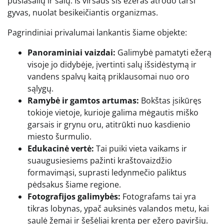
pusiasalių ir salų. Iš viršaus šis ežeras atrodo tarsi
gyvas, nuolat besikeičiantis organizmas.
Pagrindiniai privalumai lankantis šiame objekte:
Panoraminiai vaizdai:
Galimybė pamatyti ežerą
visoje jo didybėje, įvertinti salų išsidėstymą ir
vandens spalvų kaitą priklausomai nuo oro
sąlygų.
Ramybė ir gamtos artumas:
Bokštas įsikūręs
tokioje vietoje, kurioje galima mėgautis miško
garsais ir grynu oru, atitrūkti nuo kasdienio
miesto šurmulio.
Edukacinė vertė:
Tai puiki vieta vaikams ir
suaugusiesiems pažinti kraštovaizdžio
formavimąsi, suprasti ledynmečio paliktus
pėdsakus šiame regione.
Fotografijos galimybės:
Fotografams tai yra
tikras lobynas, ypač auksinės valandos metu, kai
saulė žemai ir šešėliai krenta per ežero paviršių.