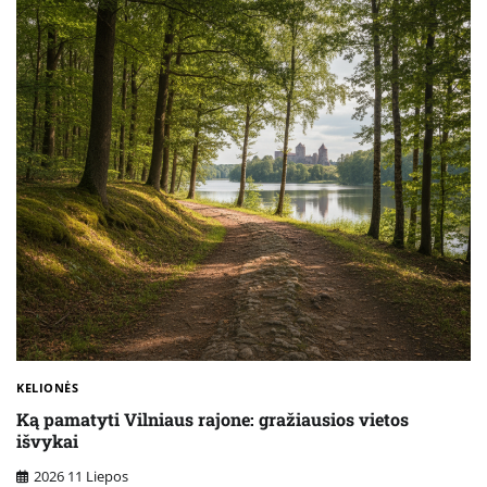
KELIONĖS
Ką pamatyti Vilniaus rajone: gražiausios vietos
išvykai
2026 11 Liepos