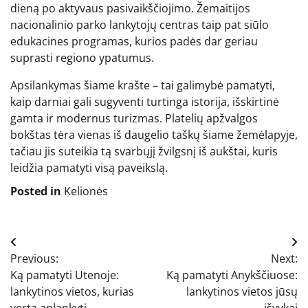
dieną po aktyvaus pasivaikščiojimo. Žemaitijos
nacionalinio parko lankytojų centras taip pat siūlo
edukacines programas, kurios padės dar geriau
suprasti regiono ypatumus.
Apsilankymas šiame krašte – tai galimybė pamatyti,
kaip darniai gali sugyventi turtinga istorija, išskirtinė
gamta ir modernus turizmas. Platelių apžvalgos
bokštas tėra vienas iš daugelio taškų šiame žemėlapyje,
tačiau jis suteikia tą svarbųjį žvilgsnį iš aukštai, kuris
leidžia pamatyti visą paveikslą.
Posted in
Kelionės
Navigacija
Previous:
Next:
tarp
Ką pamatyti Utenoje:
Ką pamatyti Anykščiuose:
įrašų
lankytinos vietos, kurias
lankytinos vietos jūsų
verta aplankyti
išvykai