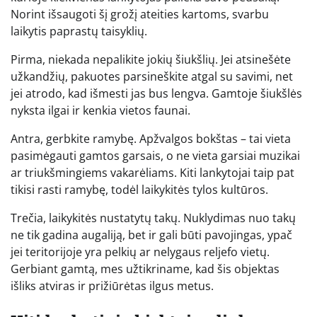
Norint išsaugoti šį grožį ateities kartoms, svarbu
laikytis paprastų taisyklių.
Pirma, niekada nepalikite jokių šiukšlių. Jei atsinešėte
užkandžių, pakuotes parsineškite atgal su savimi, net
jei atrodo, kad išmesti jas bus lengva. Gamtoje šiukšlės
nyksta ilgai ir kenkia vietos faunai.
Antra, gerbkite ramybę. Apžvalgos bokštas – tai vieta
pasimėgauti gamtos garsais, o ne vieta garsiai muzikai
ar triukšmingiems vakarėliams. Kiti lankytojai taip pat
tikisi rasti ramybę, todėl laikykitės tylos kultūros.
Trečia, laikykitės nustatytų takų. Nuklydimas nuo takų
ne tik gadina augaliją, bet ir gali būti pavojingas, ypač
jei teritorijoje yra pelkių ar nelygaus reljefo vietų.
Gerbiant gamtą, mes užtikriname, kad šis objektas
išliks atviras ir prižiūrėtas ilgus metus.