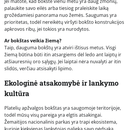
Jei matote, kad bokšte vienu metu yra daug žmonių,
palaukite savo eilės arba tiesiog praleiskite laiką
grožėdamiesi panorama nuo žemės. Saugumas yra
prioritetas, todėl nereikėtų viršyti bokšto konstrukcijos
apkrovos ribų, jei tokios yra nurodytos.
Ar bokštas veikia žiemą?
Taip, dauguma bokštų yra atviri ištisus metus. Visgi
žiemą būtina būti itin atsargiems dėl ledo ant laiptų ir
atšiauresnių oro sąlygų. Jei laiptai nėra nuvalyti ar itin
slidūs, verčiau atsisakyti lipimo.
Ekologinė atsakomybė ir lankymo
kultūra
Platelių apžvalgos bokštas yra saugomoje teritorijoje,
todėl mūsų visų pareiga yra elgtis atsakingai.
Žemaitijos nacionalinis parkas yra trapi ekosistema,
kurioje kiekvienas lankytojas palieka savo pėdsaką.