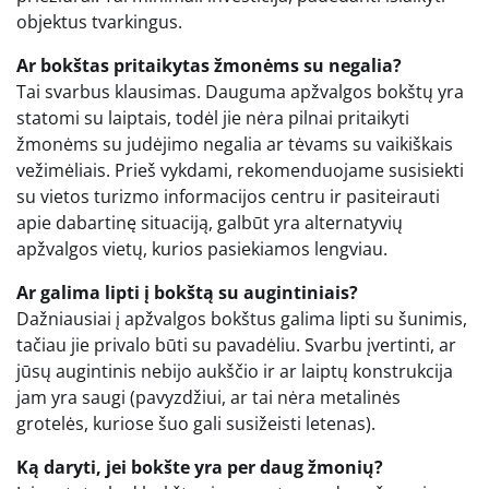
objektus tvarkingus.
Ar bokštas pritaikytas žmonėms su negalia?
Tai svarbus klausimas. Dauguma apžvalgos bokštų yra
statomi su laiptais, todėl jie nėra pilnai pritaikyti
žmonėms su judėjimo negalia ar tėvams su vaikiškais
vežimėliais. Prieš vykdami, rekomenduojame susisiekti
su vietos turizmo informacijos centru ir pasiteirauti
apie dabartinę situaciją, galbūt yra alternatyvių
apžvalgos vietų, kurios pasiekiamos lengviau.
Ar galima lipti į bokštą su augintiniais?
Dažniausiai į apžvalgos bokštus galima lipti su šunimis,
tačiau jie privalo būti su pavadėliu. Svarbu įvertinti, ar
jūsų augintinis nebijo aukščio ir ar laiptų konstrukcija
jam yra saugi (pavyzdžiui, ar tai nėra metalinės
grotelės, kuriose šuo gali susižeisti letenas).
Ką daryti, jei bokšte yra per daug žmonių?