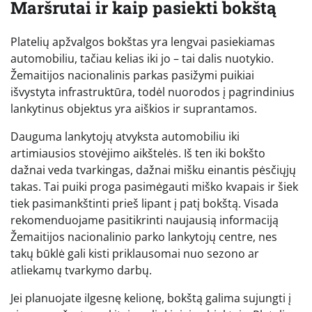
Maršrutai ir kaip pasiekti bokštą
Platelių apžvalgos bokštas yra lengvai pasiekiamas
automobiliu, tačiau kelias iki jo – tai dalis nuotykio.
Žemaitijos nacionalinis parkas pasižymi puikiai
išvystyta infrastruktūra, todėl nuorodos į pagrindinius
lankytinus objektus yra aiškios ir suprantamos.
Dauguma lankytojų atvyksta automobiliu iki
artimiausios stovėjimo aikštelės. Iš ten iki bokšto
dažnai veda tvarkingas, dažnai mišku einantis pėsčiųjų
takas. Tai puiki proga pasimėgauti miško kvapais ir šiek
tiek pasimankštinti prieš lipant į patį bokštą. Visada
rekomenduojame pasitikrinti naujausią informaciją
Žemaitijos nacionalinio parko lankytojų centre, nes
takų būklė gali kisti priklausomai nuo sezono ar
atliekamų tvarkymo darbų.
Jei planuojate ilgesnę kelionę, bokštą galima sujungti į