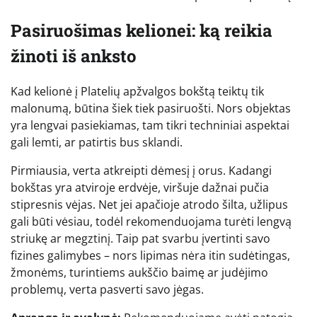
Pasiruošimas kelionei: ką reikia
žinoti iš anksto
Kad kelionė į Platelių apžvalgos bokštą teiktų tik
malonumą, būtina šiek tiek pasiruošti. Nors objektas
yra lengvai pasiekiamas, tam tikri techniniai aspektai
gali lemti, ar patirtis bus sklandi.
Pirmiausia, verta atkreipti dėmesį į orus. Kadangi
bokštas yra atviroje erdvėje, viršuje dažnai pučia
stipresnis vėjas. Net jei apačioje atrodo šilta, užlipus
gali būti vėsiau, todėl rekomenduojama turėti lengvą
striukę ar megztinį. Taip pat svarbu įvertinti savo
fizines galimybes – nors lipimas nėra itin sudėtingas,
žmonėms, turintiems aukščio baimę ar judėjimo
problemų, verta pasverti savo jėgas.