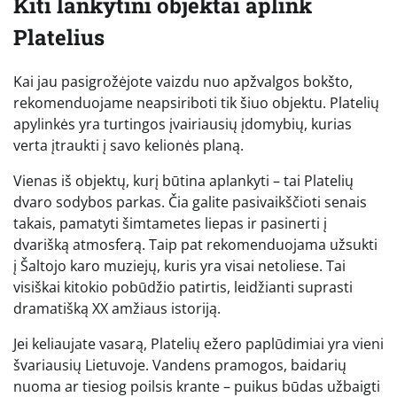
Kiti lankytini objektai aplink
Platelius
Kai jau pasigrožėjote vaizdu nuo apžvalgos bokšto,
rekomenduojame neapsiriboti tik šiuo objektu. Platelių
apylinkės yra turtingos įvairiausių įdomybių, kurias
verta įtraukti į savo kelionės planą.
Vienas iš objektų, kurį būtina aplankyti – tai Platelių
dvaro sodybos parkas. Čia galite pasivaikščioti senais
takais, pamatyti šimtametes liepas ir pasinerti į
dvarišką atmosferą. Taip pat rekomenduojama užsukti
į Šaltojo karo muziejų, kuris yra visai netoliese. Tai
visiškai kitokio pobūdžio patirtis, leidžianti suprasti
dramatišką XX amžiaus istoriją.
Jei keliaujate vasarą, Platelių ežero paplūdimiai yra vieni
švariausių Lietuvoje. Vandens pramogos, baidarių
nuoma ar tiesiog poilsis krante – puikus būdas užbaigti