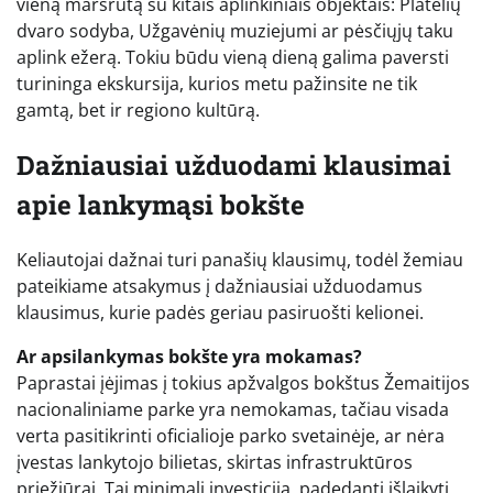
vieną maršrutą su kitais aplinkiniais objektais: Platelių
dvaro sodyba, Užgavėnių muziejumi ar pėsčiųjų taku
aplink ežerą. Tokiu būdu vieną dieną galima paversti
turininga ekskursija, kurios metu pažinsite ne tik
gamtą, bet ir regiono kultūrą.
Dažniausiai užduodami klausimai
apie lankymąsi bokšte
Keliautojai dažnai turi panašių klausimų, todėl žemiau
pateikiame atsakymus į dažniausiai užduodamus
klausimus, kurie padės geriau pasiruošti kelionei.
Ar apsilankymas bokšte yra mokamas?
Paprastai įėjimas į tokius apžvalgos bokštus Žemaitijos
nacionaliniame parke yra nemokamas, tačiau visada
verta pasitikrinti oficialioje parko svetainėje, ar nėra
įvestas lankytojo bilietas, skirtas infrastruktūros
priežiūrai. Tai minimali investicija, padedanti išlaikyti