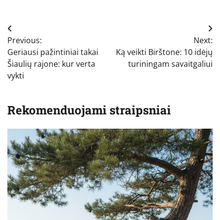
Navigacija
Previous:
Next:
tarp
Geriausi pažintiniai takai
Ką veikti Birštone: 10 idėjų
įrašų
Šiaulių rajone: kur verta
turiningam savaitgaliui
vykti
Rekomenduojami straipsniai