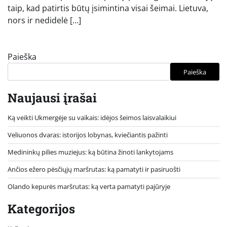
taip, kad patirtis būtų įsimintina visai šeimai. Lietuva,
nors ir nedidelė […]
Paieška
Paieška
Naujausi įrašai
Ką veikti Ukmergėje su vaikais: idėjos šeimos laisvalaikiui
Veliuonos dvaras: istorijos lobynas, kviečiantis pažinti
Medininkų pilies muziejus: ką būtina žinoti lankytojams
Ančios ežero pėsčiųjų maršrutas: ką pamatyti ir pasiruošti
Olando kepurės maršrutas: ką verta pamatyti pajūryje
Kategorijos