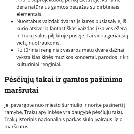
dera natūralus gamtos peizažas su dirbtiniais
elementais.
Nuostabūs vaizdai: dvaras įsikūręs pusiasalyje, iš
kurio atsiveria fantastiškas vaizdas į Galvės ežerą
ir Trakų salos pilį kitoje pusėje. Tai viena geriausių
vietų nuotraukoms.
Kultūriniai renginiai: vasaros metu dvare dažnai
vyksta klasikinės muzikos koncertai, parodos ir kiti
kultūriniai renginiai.
Pėsčiųjų takai ir gamtos pažinimo
maršrutai
Jei pavargote nuo miesto šurmulio ir norite pasinerti į
ramybę, Trakų apylinkėse yra daugybė pėsčiųjų takų.
Trakų istorinis nacionalinis parkas siūlo įvairaus ilgio
maršrutus.