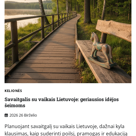
KELIONĖS
Savaitgalis su vaikais Lietuvoje: geriausios idėjos
šeimoms
2026 26 Birželio
Planuojant savaitgalį su vaikais Lietuvoje, dažnai kyla
klausimas, kaip suderinti poilsį, pramogas ir edukaciją