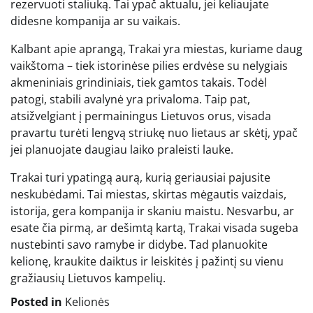
rezervuoti staliuką. Tai ypač aktualu, jei keliaujate
didesne kompanija ar su vaikais.
Kalbant apie aprangą, Trakai yra miestas, kuriame daug
vaikštoma – tiek istorinėse pilies erdvėse su nelygiais
akmeniniais grindiniais, tiek gamtos takais. Todėl
patogi, stabili avalynė yra privaloma. Taip pat,
atsižvelgiant į permainingus Lietuvos orus, visada
pravartu turėti lengvą striukę nuo lietaus ar skėtį, ypač
jei planuojate daugiau laiko praleisti lauke.
Trakai turi ypatingą aurą, kurią geriausiai pajusite
neskubėdami. Tai miestas, skirtas mėgautis vaizdais,
istorija, gera kompanija ir skaniu maistu. Nesvarbu, ar
esate čia pirmą, ar dešimtą kartą, Trakai visada sugeba
nustebinti savo ramybe ir didybe. Tad planuokite
kelionę, kraukite daiktus ir leiskitės į pažintį su vienu
gražiausių Lietuvos kampelių.
Posted in
Kelionės