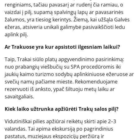
renginiams, tačiau pavasarį ar rudenį čia ramiau, o
vaizdai į pilį, supamą spalvingų lapų ar pavasarinės
žalumos, yra tiesiog kerintys. Žiemą, kai užšąla Galvės
ežeras, atsiveria unikali galimybė pasivaikščioti ledu
aplink pilį.
Ar Trakuose yra kur apsistoti ilgesniam laikui?
Taip, Trakai siūlo platų apgyvendinimo pasirinkimą:
nuo prabangių viešbučių su SPA procedūromis iki
jaukių kaimo turizmo sodybų aplinkiniuose ežeruose ar
svečių namų pačiame mieste. Rekomenduojame
rezervuoti iš anksto, ypač šiltuoju metų laiku ar
savaitgaliais.
Kiek laiko užtrunka apžiūrėti Trakų salos pilį?
Vidutiniškai pilies apžiūrai reikėtų skirti apie 2–3
valandas. Tai apima ekskursiją po pagrindinius
pastatus, muziejaus ekspozicijų peržiūrą ir