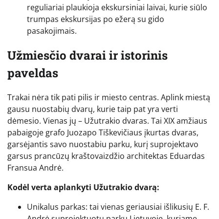
reguliariai plaukioja ekskursiniai laivai, kurie siūlo
trumpas ekskursijas po ežerą su gido
pasakojimais.
Užmiesčio dvarai ir istorinis
paveldas
Trakai nėra tik pati pilis ir miesto centras. Aplink miestą
gausu nuostabių dvarų, kurie taip pat yra verti
dėmesio. Vienas jų – Užutrakio dvaras. Tai XIX amžiaus
pabaigoje grafo Juozapo Tiškevičiaus įkurtas dvaras,
garsėjantis savo nuostabiu parku, kurį suprojektavo
garsus prancūzų kraštovaizdžio architektas Eduardas
Fransua Andrė.
Kodėl verta aplankyti Užutrakio dvarą:
Unikalus parkas: tai vienas geriausiai išlikusių E. F.
Andrė suprojektuotų parkų Lietuvoje, kuriame