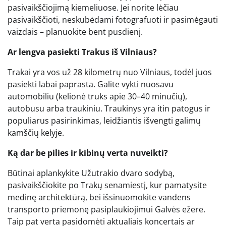
pasivaikščiojimą kiemeliuose. Jei norite lėčiau
pasivaikščioti, neskubėdami fotografuoti ir pasimėgauti
vaizdais – planuokite bent pusdienį.
Ar lengva pasiekti Trakus iš Vilniaus?
Trakai yra vos už 28 kilometrų nuo Vilniaus, todėl juos
pasiekti labai paprasta. Galite vykti nuosavu
automobiliu (kelionė truks apie 30–40 minučių),
autobusu arba traukiniu. Traukinys yra itin patogus ir
populiarus pasirinkimas, leidžiantis išvengti galimų
kamščių kelyje.
Ką dar be pilies ir kibinų verta nuveikti?
Būtinai aplankykite Užutrakio dvaro sodybą,
pasivaikščiokite po Trakų senamiestį, kur pamatysite
medinę architektūrą, bei išsinuomokite vandens
transporto priemonę pasiplaukiojimui Galvės ežere.
Taip pat verta pasidomėti aktualiais koncertais ar