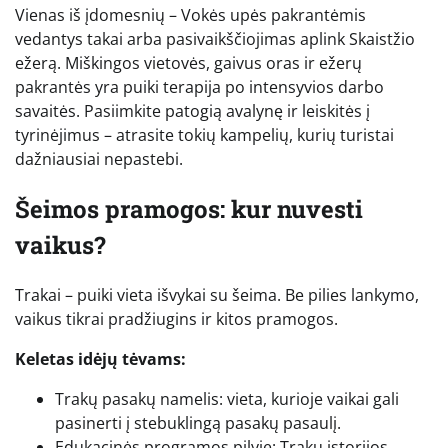
Vienas iš įdomesnių – Vokės upės pakrantėmis
vedantys takai arba pasivaikščiojimas aplink Skaistžio
ežerą. Miškingos vietovės, gaivus oras ir ežerų
pakrantės yra puiki terapija po intensyvios darbo
savaitės. Pasiimkite patogią avalynę ir leiskitės į
tyrinėjimus – atrasite tokių kampelių, kurių turistai
dažniausiai nepastebi.
Šeimos pramogos: kur nuvesti
vaikus?
Trakai – puiki vieta išvykai su šeima. Be pilies lankymo,
vaikus tikrai pradžiugins ir kitos pramogos.
Keletas idėjų tėvams:
Trakų pasakų namelis: vieta, kurioje vaikai gali
pasinerti į stebuklingą pasakų pasaulį.
Edukacinės programos pilyje: Trakų istorijos