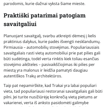
parodomis, kurie dažnai vyksta šiame mieste.
Praktiški patarimai patogiam
savaitgaliui
Planuojant savaitgalį, svarbu atkreipti dėmesį į kelis
praktinius dalykus, kurie padės išvengti nesklandumų.
Pirmiausia – automobilių stovėjimas. Populiariausiais
savaitgaliais rasti vietą automobiliui prie pat pilies gali
būti sudėtinga, todėl verta rinktis kiek toliau esančias
stovėjimo aikšteles – pasivaikščiojimas iki pilies per
miestą yra malonus ir leidžia pamatyti daugiau
autentiškos Trakų architektūros.
Taip pat nepamirškite, kad Trakai yra labai populiari
vieta, tad populiariausi restoranai savaitgaliais gali būti
pilni. Jei turite nusižiūrėję konkrečią vietą pietums ar
vakarienei, verta iš anksto pasidomėti galimybe