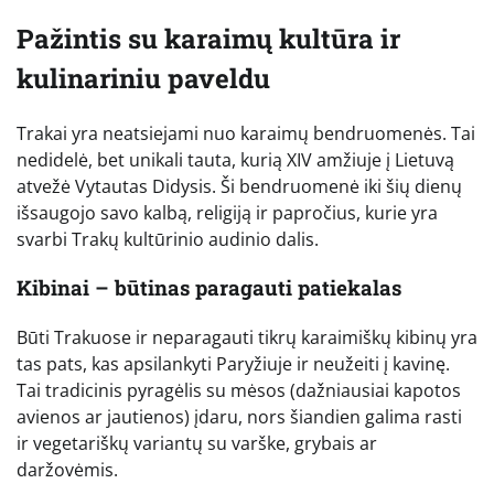
Pažintis su karaimų kultūra ir
kulinariniu paveldu
Trakai yra neatsiejami nuo karaimų bendruomenės. Tai
nedidelė, bet unikali tauta, kurią XIV amžiuje į Lietuvą
atvežė Vytautas Didysis. Ši bendruomenė iki šių dienų
išsaugojo savo kalbą, religiją ir papročius, kurie yra
svarbi Trakų kultūrinio audinio dalis.
Kibinai – būtinas paragauti patiekalas
Būti Trakuose ir neparagauti tikrų karaimiškų kibinų yra
tas pats, kas apsilankyti Paryžiuje ir neužeiti į kavinę.
Tai tradicinis pyragėlis su mėsos (dažniausiai kapotos
avienos ar jautienos) įdaru, nors šiandien galima rasti
ir vegetariškų variantų su varške, grybais ar
daržovėmis.