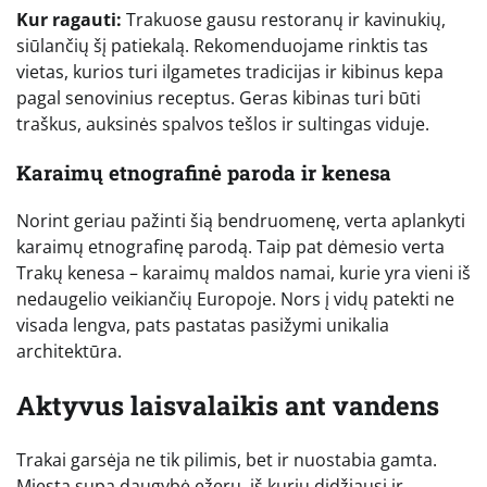
Kur ragauti:
Trakuose gausu restoranų ir kavinukių,
siūlančių šį patiekalą. Rekomenduojame rinktis tas
vietas, kurios turi ilgametes tradicijas ir kibinus kepa
pagal senovinius receptus. Geras kibinas turi būti
traškus, auksinės spalvos tešlos ir sultingas viduje.
Karaimų etnografinė paroda ir kenesa
Norint geriau pažinti šią bendruomenę, verta aplankyti
karaimų etnografinę parodą. Taip pat dėmesio verta
Trakų kenesa – karaimų maldos namai, kurie yra vieni iš
nedaugelio veikiančių Europoje. Nors į vidų patekti ne
visada lengva, pats pastatas pasižymi unikalia
architektūra.
Aktyvus laisvalaikis ant vandens
Trakai garsėja ne tik pilimis, bet ir nuostabia gamta.
Miestą supa daugybė ežerų, iš kurių didžiausi ir