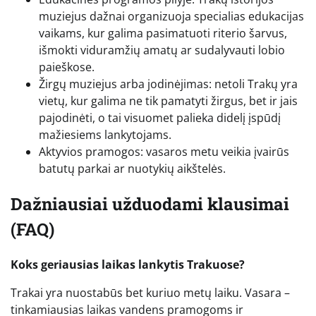
muziejus dažnai organizuoja specialias edukacijas
vaikams, kur galima pasimatuoti riterio šarvus,
išmokti viduramžių amatų ar sudalyvauti lobio
paieškose.
Žirgų muziejus arba jodinėjimas: netoli Trakų yra
vietų, kur galima ne tik pamatyti žirgus, bet ir jais
pajodinėti, o tai visuomet palieka didelį įspūdį
mažiesiems lankytojams.
Aktyvios pramogos: vasaros metu veikia įvairūs
batutų parkai ar nuotykių aikštelės.
Dažniausiai užduodami klausimai
(FAQ)
Koks geriausias laikas lankytis Trakuose?
Trakai yra nuostabūs bet kuriuo metų laiku. Vasara –
tinkamiausias laikas vandens pramogoms ir