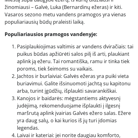
žinomiausi – Galvė, Luka (Bernardinų ežeras) ir kiti.
Vasaros sezono metu vandens pramogos yra vienas
populiariausių būdų praleisti laiką.
Populiariausios pramogos vandenyje:
Pasiplaukiojimas valtimis ar vandens dviračiais: tai
puikus būdas apžiūrėti salos pilį iš arti, plaukiant
aplink ją ežeru. Tai romantiška, ramu ir tinka tiek
poroms, tiek šeimoms su vaikais.
Jachtos ir burlaiviai: Galvės ežeras yra puiki vieta
buriavimui. Galite išsinuomoti jachtą su kapitonu
arba, turint įgūdžių, išplaukti savarankiškai.
Kanojos ir baidarės: mėgstantiems aktyvesnį
judėjimą, rekomenduojame išplaukti į ilgesnį
maršrutą aplink įvairias Galvės ežero salas. Ežere
yra daug salų, o kai kurios iš jų turi įdomias
legendas.
Laivai ir kateriai: jei norite daugiau komforto,