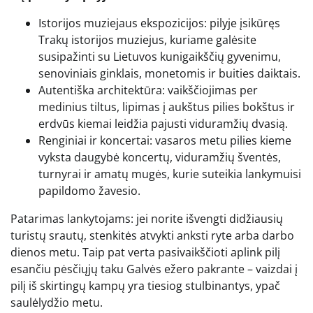
Istorijos muziejaus ekspozicijos: pilyje įsikūręs
Trakų istorijos muziejus, kuriame galėsite
susipažinti su Lietuvos kunigaikščių gyvenimu,
senoviniais ginklais, monetomis ir buities daiktais.
Autentiška architektūra: vaikščiojimas per
medinius tiltus, lipimas į aukštus pilies bokštus ir
erdvūs kiemai leidžia pajusti viduramžių dvasią.
Renginiai ir koncertai: vasaros metu pilies kieme
vyksta daugybė koncertų, viduramžių šventės,
turnyrai ir amatų mugės, kurie suteikia lankymuisi
papildomo žavesio.
Patarimas lankytojams: jei norite išvengti didžiausių
turistų srautų, stenkitės atvykti anksti ryte arba darbo
dienos metu. Taip pat verta pasivaikščioti aplink pilį
esančiu pėsčiųjų taku Galvės ežero pakrante – vaizdai į
pilį iš skirtingų kampų yra tiesiog stulbinantys, ypač
saulėlydžio metu.