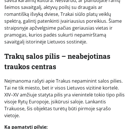
savita karaimų kultūra. Nesvarbu, ar planuojate ramų
šeimos savaitgalį, aktyvų poilsį su draugais ar
romantišką išvyką dviese, Trakai siūlo platų veiklų
spektrą, galintį patenkinti įvairiausius poreikius. Šiame
straipsnyje apžvelgsime pačias geriausias vietas ir
pramogas, kurios padės sukurti nepamirštamą
savaitgalį istorinėje Lietuvos sostinėje.
Trakų salos pilis – neabejotinas
traukos centras
Neįmanoma rašyti apie Trakus nepaminint salos pilies.
Tai ne tik miesto, bet ir visos Lietuvos vizitinė kortelė.
XIV–XV amžiuje statyta pilis yra vienintelė tokio tipo pilis
visoje Rytų Europoje, įsikūrusi saloje. Lankantis
Trakuose, šis objektas turėtų būti pirmoje sąrašo
vietoje.
Ką pamatyti pilyje: