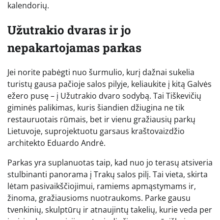
kalendorių.
Užutrakio dvaras ir jo
nepakartojamas parkas
Jei norite pabėgti nuo šurmulio, kurį dažnai sukelia
turistų gausa pačioje salos pilyje, keliaukite į kitą Galvės
ežero pusę – į Užutrakio dvaro sodybą. Tai Tiškevičių
giminės palikimas, kuris šiandien džiugina ne tik
restauruotais rūmais, bet ir vienu gražiausių parkų
Lietuvoje, suprojektuotu garsaus kraštovaizdžio
architekto Eduardo Andrė.
Parkas yra suplanuotas taip, kad nuo jo terasų atsiveria
stulbinanti panorama į Trakų salos pilį. Tai vieta, skirta
lėtam pasivaikščiojimui, ramiems apmąstymams ir,
žinoma, gražiausioms nuotraukoms. Parke gausu
tvenkinių, skulptūrų ir atnaujintų takelių, kurie veda per