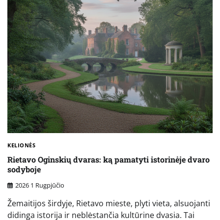
KELIONĖS
Rietavo Oginskių dvaras: ką pamatyti istorinėje dvaro
sodyboje
2026 1 Rugpjūčio
Žemaitijos širdyje, Rietavo mieste, plyti vieta, alsuojanti
didinga istorija ir neblėstančia kultūrine dvasia. Tai