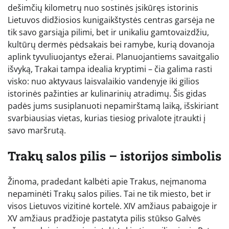
dešimčių kilometrų nuo sostinės įsikūręs istorinis
Lietuvos didžiosios kunigaikštystės centras garsėja ne
tik savo garsiąja pilimi, bet ir unikaliu gamtovaizdžiu,
kultūrų dermės pėdsakais bei ramybe, kurią dovanoja
aplink tyvuliuojantys ežerai. Planuojantiems savaitgalio
išvyką, Trakai tampa idealia kryptimi – čia galima rasti
visko: nuo aktyvaus laisvalaikio vandenyje iki gilios
istorinės pažinties ar kulinarinių atradimų. Šis gidas
padės jums susiplanuoti nepamirštamą laiką, išskiriant
svarbiausias vietas, kurias tiesiog privalote įtraukti į
savo maršrutą.
Trakų salos pilis – istorijos simbolis
Žinoma, pradedant kalbėti apie Trakus, neįmanoma
nepaminėti Trakų salos pilies. Tai ne tik miesto, bet ir
visos Lietuvos vizitinė kortelė. XIV amžiaus pabaigoje ir
XV amžiaus pradžioje pastatyta pilis stūkso Galvės