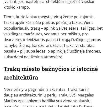
įvertinti jos mastelį ir architektūrinį grožį iš visiškai
kitokio kampo.
Tiems, kurie labiau mėgsta tvirtą žemę po kojomis,
Trakų apylinkės siūlo puikius pėsčiųjų takus. Viena
populiariausių trasų – aplink Galvės ežerą. Tai ilgas, bet
vaizdingas maršrutas, vedantis per miškus, pro
dvarvietes ir leidžiantis pajusti tikrąją Dzūkijos gamtos
ramybę. Žiemą, kai ežerai užšąla, Trakai virsta tikra
pasaka – pilį supa ledas, o aplink ją čiuožinėja žmonės,
sukurdami neįtikėtiną atmosferą.
Trakų miesto bažnyčios ir istorinė
architektūra
Nors pilis yra pagrindinis akcentas, Trakai turi ir
daugiau architektūrinių perlų. Trakų Švč. Mergelės
Marijos Apsilankymo bazilika yra viena seniausių
bažnyčių Lietuvoje, pastatyta dar Vytauto Didžiojo