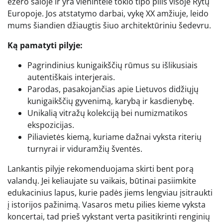
ežero saloje ir yra vienintelė tokio tipo pilis visoje Rytų
Europoje. Jos atstatymo darbai, vykę XX amžiuje, leido
mums šiandien džiaugtis šiuo architektūriniu šedevru.
Ką pamatyti pilyje:
Pagrindinius kunigaikščių rūmus su išlikusiais
autentiškais interjerais.
Parodas, pasakojančias apie Lietuvos didžiųjų
kunigaikščių gyvenimą, karybą ir kasdienybę.
Unikalią vitražų kolekciją bei numizmatikos
ekspozicijas.
Piliavietės kiemą, kuriame dažnai vyksta riterių
turnyrai ir viduramžių šventės.
Lankantis pilyje rekomenduojama skirti bent porą
valandų. Jei keliaujate su vaikais, būtinai pasiimkite
edukacinius lapus, kurie padės jiems lengviau įsitraukti
į istorijos pažinimą. Vasaros metu pilies kieme vyksta
koncertai, tad prieš vykstant verta pasitikrinti renginių