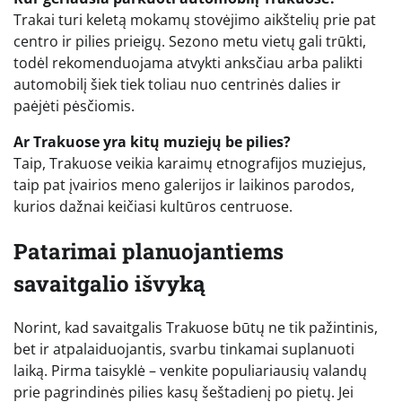
Trakai turi keletą mokamų stovėjimo aikštelių prie pat
centro ir pilies prieigų. Sezono metu vietų gali trūkti,
todėl rekomenduojama atvykti anksčiau arba palikti
automobilį šiek tiek toliau nuo centrinės dalies ir
paėjėti pėsčiomis.
Ar Trakuose yra kitų muziejų be pilies?
Taip, Trakuose veikia karaimų etnografijos muziejus,
taip pat įvairios meno galerijos ir laikinos parodos,
kurios dažnai keičiasi kultūros centruose.
Patarimai planuojantiems
savaitgalio išvyką
Norint, kad savaitgalis Trakuose būtų ne tik pažintinis,
bet ir atpalaiduojantis, svarbu tinkamai suplanuoti
laiką. Pirma taisyklė – venkite populiariausių valandų
prie pagrindinės pilies kasų šeštadienį po pietų. Jei