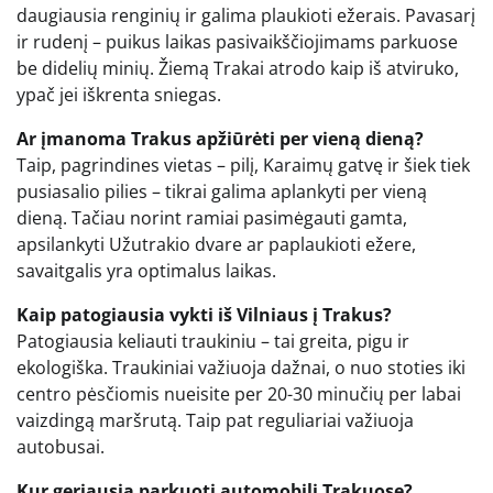
daugiausia renginių ir galima plaukioti ežerais. Pavasarį
ir rudenį – puikus laikas pasivaikščiojimams parkuose
be didelių minių. Žiemą Trakai atrodo kaip iš atviruko,
ypač jei iškrenta sniegas.
Ar įmanoma Trakus apžiūrėti per vieną dieną?
Taip, pagrindines vietas – pilį, Karaimų gatvę ir šiek tiek
pusiasalio pilies – tikrai galima aplankyti per vieną
dieną. Tačiau norint ramiai pasimėgauti gamta,
apsilankyti Užutrakio dvare ar paplaukioti ežere,
savaitgalis yra optimalus laikas.
Kaip patogiausia vykti iš Vilniaus į Trakus?
Patogiausia keliauti traukiniu – tai greita, pigu ir
ekologiška. Traukiniai važiuoja dažnai, o nuo stoties iki
centro pėsčiomis nueisite per 20-30 minučių per labai
vaizdingą maršrutą. Taip pat reguliariai važiuoja
autobusai.
Kur geriausia parkuoti automobilį Trakuose?