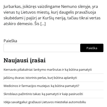
Jurbarkas, įsikūręs vaizdingame Nemuno slėnyje, yra
vienas tų Lietuvos miestų, kurį daugelis pravažiuoja
skubėdami į pajūrį ar Kuršių neriją, tačiau tikrai vertas
atskiro dėmesio. Šis […]
Paieška
Paieška
Naujausi įrašai
Kernavės piliakalniai: lankymo maršrutas ir ką būtina pamatyti
Jašiūnų dvaras: istorinis perlas, kurį būtina aplankyti
Medicinos ir farmacijos muziejus: ką būtina pamatyti?
Skroblaus pažintinis takas: ką pamatyti ir kaip pasiruošti
Idėja savaitgaliui: gražiausi Lietuvos miesteliai automobiliu