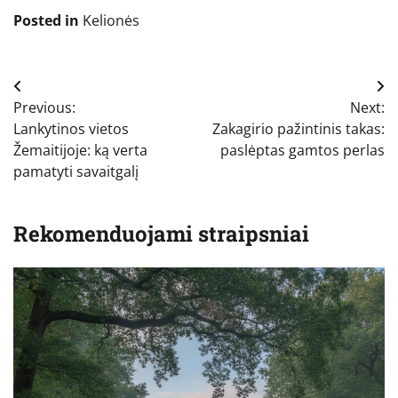
Posted in
Kelionės
Navigacija
Previous:
Next:
tarp
Lankytinos vietos
Zakagirio pažintinis takas:
įrašų
Žemaitijoje: ką verta
paslėptas gamtos perlas
pamatyti savaitgalį
Rekomenduojami straipsniai