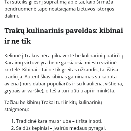
Tai suteiks gilesnį supratimą apie tai, kaip ši maža
bendruomenė tapo neatsiejama Lietuvos istorijos
dalimi.
Trakų kulinarinis paveldas: kibinai
ir ne tik
Kelionė į Trakus nėra pilnavertė be kulinarinių patirčių.
Karaimų virtuvė yra bene garsiausia miesto vizitinė
kortelė. Kibinai – tai ne tik greitas užkandis, tai ištisa
tradicija. Autentiškas kibinas gaminamas su kapota
aviena (nors dabar populiarūs ir su kiauliena, vištiena,
grybais ar varške), o tešla turi būti trapi ir minkšta.
Tačiau be kibinų Trakai turi ir kitų kulinarinių
staigmenų:
Tradicinė karaimų sriuba – tiršta ir soti.
Saldūs kepiniai – įvairūs medaus pyragai,