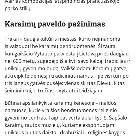
įvairias kompozicijas, atspindinčias prancūziškojo
parko stilių.
Karaimų paveldo pažinimas
Trakai – daugiakultūris miestas, kurio neįmanoma
įsivaizduoti be karaimų bendruomenės. Ši tauta,
kunigaikščio Vytauto pakviesta į Lietuvą prieš daugiau
nei 600 metų, sugebėjo išlaikyti savo kalbą, tradicijas ir
unikalų gyvenimo būdą. Vaikščiodami Karaimų gatve,
atkreipkite dėmesį į tradicinius namus – jie visi turi po
tris langus gatvės pusėje: vienas skirtas Dievui, kitas
šeimininkui, o trečias – Vytautui Didžiajam.
Būtinai apsilankykite karaimų kenesoje – maldos
namuose, kurie yra šios bendruomenės religinio
gyvenimo centras. Taip pat verta aplankyti S. Šapšalo
karaimų tautos muziejų, kuriame eksponuojami
unikalūs buities daiktai, drabužiai ir religinės knygos.