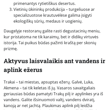
primenantys rytietiškus desertus.
Vietinių ūkininkų produkcija – turgeliuose ar
specializuotose krautuvėlėse galima įsigyti
ekologiškų sūrių, medaus ir uogienių.
Daugelyje restoranų galite rasti degustacinių meniu,
kur pristatoma ne tik karaimų, bet ir didikų virtuvės
istorija. Tai puikus būdas pažinti kraštą per skonių
prizmę.
Aktyvus laisvalaikis ant vandens ir
aplink ežerus
Trakai – tai miestas, apsuptas ežerų. Galvė, Luka,
Akmena – tai tik keletas iš jų. Vasaros savaitgaliais
geriausias būdas pamatyti Trakų pilį ir apylinkes yra iš
vandens. Galite išsinuomoti valtį, vandens dviratį,
kanoją ar net jachtą. Plaukimas aplink pilį leidžia