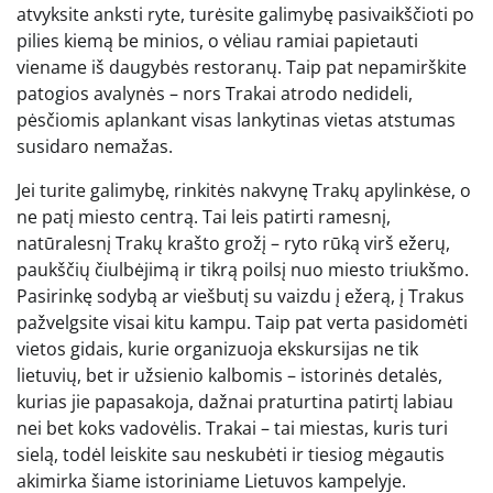
atvyksite anksti ryte, turėsite galimybę pasivaikščioti po
pilies kiemą be minios, o vėliau ramiai papietauti
viename iš daugybės restoranų. Taip pat nepamirškite
patogios avalynės – nors Trakai atrodo nedideli,
pėsčiomis aplankant visas lankytinas vietas atstumas
susidaro nemažas.
Jei turite galimybę, rinkitės nakvynę Trakų apylinkėse, o
ne patį miesto centrą. Tai leis patirti ramesnį,
natūralesnį Trakų krašto grožį – ryto rūką virš ežerų,
paukščių čiulbėjimą ir tikrą poilsį nuo miesto triukšmo.
Pasirinkę sodybą ar viešbutį su vaizdu į ežerą, į Trakus
pažvelgsite visai kitu kampu. Taip pat verta pasidomėti
vietos gidais, kurie organizuoja ekskursijas ne tik
lietuvių, bet ir užsienio kalbomis – istorinės detalės,
kurias jie papasakoja, dažnai praturtina patirtį labiau
nei bet koks vadovėlis. Trakai – tai miestas, kuris turi
sielą, todėl leiskite sau neskubėti ir tiesiog mėgautis
akimirka šiame istoriniame Lietuvos kampelyje.