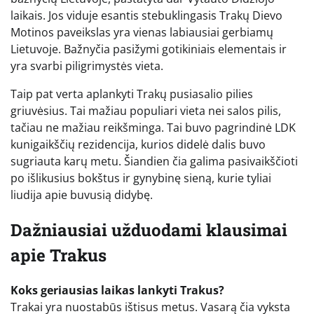
laikais. Jos viduje esantis stebuklingasis Trakų Dievo
Motinos paveikslas yra vienas labiausiai gerbiamų
Lietuvoje. Bažnyčia pasižymi gotikiniais elementais ir
yra svarbi piligrimystės vieta.
Taip pat verta aplankyti Trakų pusiasalio pilies
griuvėsius. Tai mažiau populiari vieta nei salos pilis,
tačiau ne mažiau reikšminga. Tai buvo pagrindinė LDK
kunigaikščių rezidencija, kurios didelė dalis buvo
sugriauta karų metu. Šiandien čia galima pasivaikščioti
po išlikusius bokštus ir gynybinę sieną, kurie tyliai
liudija apie buvusią didybę.
Dažniausiai užduodami klausimai
apie Trakus
Koks geriausias laikas lankyti Trakus?
Trakai yra nuostabūs ištisus metus. Vasarą čia vyksta