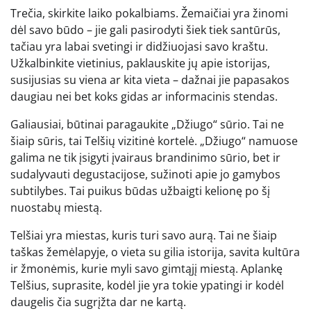
Trečia, skirkite laiko pokalbiams. Žemaičiai yra žinomi
dėl savo būdo – jie gali pasirodyti šiek tiek santūrūs,
tačiau yra labai svetingi ir didžiuojasi savo kraštu.
Užkalbinkite vietinius, paklauskite jų apie istorijas,
susijusias su viena ar kita vieta – dažnai jie papasakos
daugiau nei bet koks gidas ar informacinis stendas.
Galiausiai, būtinai paragaukite „Džiugo“ sūrio. Tai ne
šiaip sūris, tai Telšių vizitinė kortelė. „Džiugo“ namuose
galima ne tik įsigyti įvairaus brandinimo sūrio, bet ir
sudalyvauti degustacijose, sužinoti apie jo gamybos
subtilybes. Tai puikus būdas užbaigti kelionę po šį
nuostabų miestą.
Telšiai yra miestas, kuris turi savo aurą. Tai ne šiaip
taškas žemėlapyje, o vieta su gilia istorija, savita kultūra
ir žmonėmis, kurie myli savo gimtąjį miestą. Aplankę
Telšius, suprasite, kodėl jie yra tokie ypatingi ir kodėl
daugelis čia sugrįžta dar ne kartą.