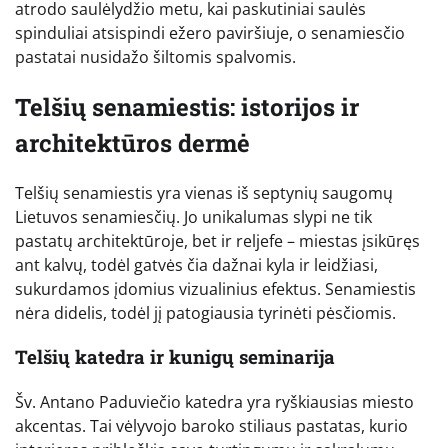
atrodo saulėlydžio metu, kai paskutiniai saulės
spinduliai atsispindi ežero paviršiuje, o senamiesčio
pastatai nusidažo šiltomis spalvomis.
Telšių senamiestis: istorijos ir
architektūros dermė
Telšių senamiestis yra vienas iš septynių saugomų
Lietuvos senamiesčių. Jo unikalumas slypi ne tik
pastatų architektūroje, bet ir reljefe – miestas įsikūręs
ant kalvų, todėl gatvės čia dažnai kyla ir leidžiasi,
sukurdamos įdomius vizualinius efektus. Senamiestis
nėra didelis, todėl jį patogiausia tyrinėti pėsčiomis.
Telšių katedra ir kunigų seminarija
Šv. Antano Paduviečio katedra yra ryškiausias miesto
akcentas. Tai vėlyvojo baroko stiliaus pastatas, kurio