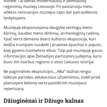
stotelė. Tai vienas moderniausių ir įdomiausių
regioninių muziejų Lietuvoje. Po pastaruoju metu
atliktos renovacijos muziejus tapo dar patrauklesnis
lankytojams.
Muziejuje eksponuojama daugybė vertingų meno
kūrinių, liaudies meno dirbinių, archeologinių radinių.
Ypač verta dėmesio dvaro kultūros ekspozicija, kuri
leidžia trumpam nusikelti į praeities epochas ir pajusti,
kaip gyveno tuometinis elitas. Taip pat muziejuje gausu
informacijos apie Žemaitijos partizaninį judėjimą, kuris
buvo itin svarbus regiono ir visos Lietuvos istorijai.
Be pagrindinės ekspozicijos, „Alka“ dažnai rengia
laikinas parodas, edukacinius užsiėmimus, todėl prieš
planuojant kelionę verta pasitikrinti muziejaus
repertuarą.
Džiuginėnai ir Džiugo kalnas