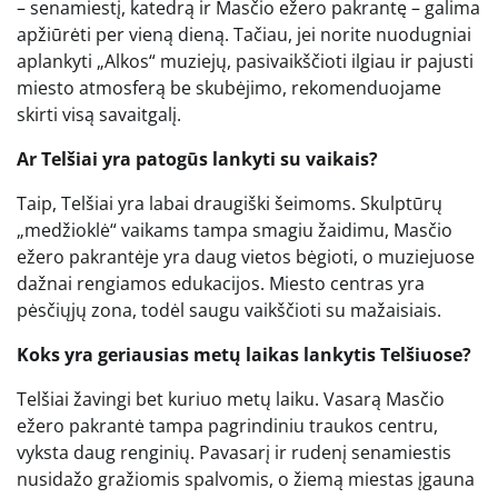
– senamiestį, katedrą ir Masčio ežero pakrantę – galima
apžiūrėti per vieną dieną. Tačiau, jei norite nuodugniai
aplankyti „Alkos“ muziejų, pasivaikščioti ilgiau ir pajusti
miesto atmosferą be skubėjimo, rekomenduojame
skirti visą savaitgalį.
Ar Telšiai yra patogūs lankyti su vaikais?
Taip, Telšiai yra labai draugiški šeimoms. Skulptūrų
„medžioklė“ vaikams tampa smagiu žaidimu, Masčio
ežero pakrantėje yra daug vietos bėgioti, o muziejuose
dažnai rengiamos edukacijos. Miesto centras yra
pėsčiųjų zona, todėl saugu vaikščioti su mažaisiais.
Koks yra geriausias metų laikas lankytis Telšiuose?
Telšiai žavingi bet kuriuo metų laiku. Vasarą Masčio
ežero pakrantė tampa pagrindiniu traukos centru,
vyksta daug renginių. Pavasarį ir rudenį senamiestis
nusidažo gražiomis spalvomis, o žiemą miestas įgauna