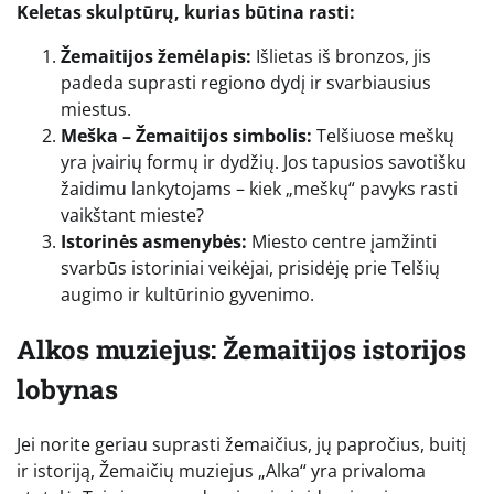
Keletas skulptūrų, kurias būtina rasti:
Žemaitijos žemėlapis:
Išlietas iš bronzos, jis
padeda suprasti regiono dydį ir svarbiausius
miestus.
Meška – Žemaitijos simbolis:
Telšiuose meškų
yra įvairių formų ir dydžių. Jos tapusios savotišku
žaidimu lankytojams – kiek „meškų“ pavyks rasti
vaikštant mieste?
Istorinės asmenybės:
Miesto centre įamžinti
svarbūs istoriniai veikėjai, prisidėję prie Telšių
augimo ir kultūrinio gyvenimo.
Alkos muziejus: Žemaitijos istorijos
lobynas
Jei norite geriau suprasti žemaičius, jų papročius, buitį
ir istoriją, Žemaičių muziejus „Alka“ yra privaloma