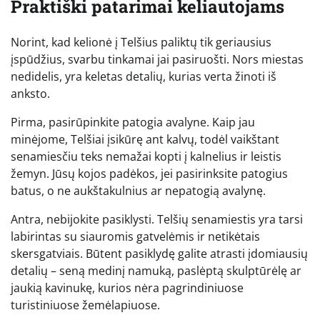
Praktiški patarimai keliautojams
Norint, kad kelionė į Telšius paliktų tik geriausius
įspūdžius, svarbu tinkamai jai pasiruošti. Nors miestas
nedidelis, yra keletas detalių, kurias verta žinoti iš
anksto.
Pirma, pasirūpinkite patogia avalyne. Kaip jau
minėjome, Telšiai įsikūrę ant kalvų, todėl vaikštant
senamiesčiu teks nemažai kopti į kalnelius ir leistis
žemyn. Jūsų kojos padėkos, jei pasirinksite patogius
batus, o ne aukštakulnius ar nepatogią avalynę.
Antra, nebijokite pasiklysti. Telšių senamiestis yra tarsi
labirintas su siauromis gatvelėmis ir netikėtais
skersgatviais. Būtent pasiklydę galite atrasti įdomiausių
detalių – seną medinį namuką, paslėptą skulptūrėlę ar
jaukią kavinukę, kurios nėra pagrindiniuose
turistiniuose žemėlapiuose.