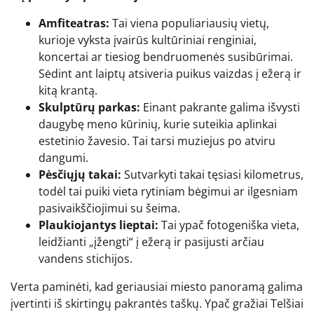
Amfiteatras:
Tai viena populiariausių vietų,
kurioje vyksta įvairūs kultūriniai renginiai,
koncertai ar tiesiog bendruomenės susibūrimai.
Sėdint ant laiptų atsiveria puikus vaizdas į ežerą ir
kitą krantą.
Skulptūrų parkas:
Einant pakrante galima išvysti
daugybę meno kūrinių, kurie suteikia aplinkai
estetinio žavesio. Tai tarsi muziejus po atviru
dangumi.
Pėsčiųjų takai:
Sutvarkyti takai tęsiasi kilometrus,
todėl tai puiki vieta rytiniam bėgimui ar ilgesniam
pasivaikščiojimui su šeima.
Plaukiojantys lieptai:
Tai ypač fotogeniška vieta,
leidžianti „įžengti“ į ežerą ir pasijusti arčiau
vandens stichijos.
Verta paminėti, kad geriausiai miesto panoramą galima
įvertinti iš skirtingų pakrantės taškų. Ypač gražiai Telšiai