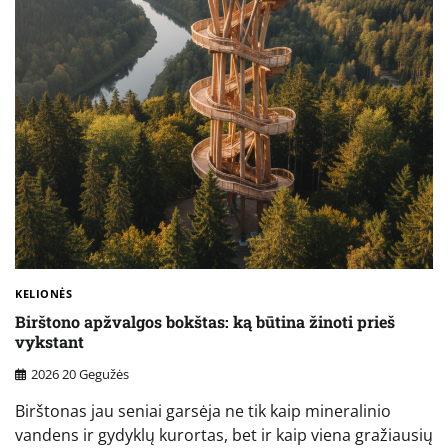
KELIONĖS
Birštono apžvalgos bokštas: ką būtina žinoti prieš
vykstant
2026 20 Gegužės
Birštonas jau seniai garsėja ne tik kaip mineralinio
vandens ir gydyklų kurortas, bet ir kaip viena gražiausių