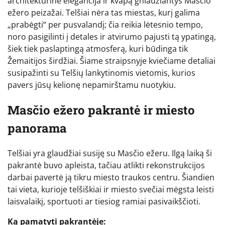
architektūrinė elegancija ir kvapą gniaužiantys Masčio
ežero peizažai. Telšiai nėra tas miestas, kurį galima
„prabėgti“ per pusvalandį; čia reikia lėtesnio tempo,
noro pasigilinti į detales ir atvirumo pajusti tą ypatingą,
šiek tiek paslaptingą atmosferą, kuri būdinga tik
Žemaitijos širdžiai. Šiame straipsnyje kviečiame detaliai
susipažinti su Telšių lankytinomis vietomis, kurios
pavers jūsų kelionę nepamirštamu nuotykiu.
Masčio ežero pakrantė ir miesto
panorama
Telšiai yra glaudžiai susiję su Masčio ežeru. Ilgą laiką ši
pakrantė buvo apleista, tačiau atlikti rekonstrukcijos
darbai pavertė ją tikru miesto traukos centru. Šiandien
tai vieta, kurioje telšiškiai ir miesto svečiai mėgsta leisti
laisvalaikį, sportuoti ar tiesiog ramiai pasivaikščioti.
Ką pamatyti pakrantėje: