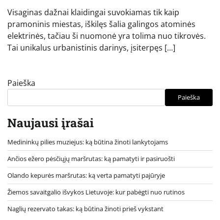
Visaginas dažnai klaidingai suvokiamas tik kaip
pramoninis miestas, iškilęs šalia galingos atominės
elektrinės, tačiau ši nuomonė yra tolima nuo tikrovės.
Tai unikalus urbanistinis darinys, įsiterpęs […]
Paieška
Paieška
Naujausi įrašai
Medininkų pilies muziejus: ką būtina žinoti lankytojams
Ančios ežero pėsčiųjų maršrutas: ką pamatyti ir pasiruošti
Olando kepurės maršrutas: ką verta pamatyti pajūryje
Žiemos savaitgalio išvykos Lietuvoje: kur pabėgti nuo rutinos
Naglių rezervato takas: ką būtina žinoti prieš vykstant