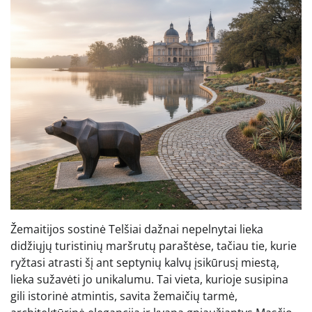
Žemaitijos sostinė Telšiai dažnai nepelnytai lieka
didžiųjų turistinių maršrutų paraštėse, tačiau tie, kurie
ryžtasi atrasti šį ant septynių kalvų įsikūrusį miestą,
lieka sužavėti jo unikalumu. Tai vieta, kurioje susipina
gili istorinė atmintis, savita žemaičių tarmė,