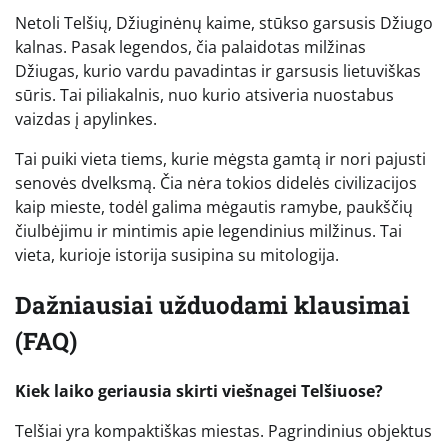
Netoli Telšių, Džiuginėnų kaime, stūkso garsusis Džiugo
kalnas. Pasak legendos, čia palaidotas milžinas
Džiugas, kurio vardu pavadintas ir garsusis lietuviškas
sūris. Tai piliakalnis, nuo kurio atsiveria nuostabus
vaizdas į apylinkes.
Tai puiki vieta tiems, kurie mėgsta gamtą ir nori pajusti
senovės dvelksmą. Čia nėra tokios didelės civilizacijos
kaip mieste, todėl galima mėgautis ramybe, paukščių
čiulbėjimu ir mintimis apie legendinius milžinus. Tai
vieta, kurioje istorija susipina su mitologija.
Dažniausiai užduodami klausimai
(FAQ)
Kiek laiko geriausia skirti viešnagei Telšiuose?
Telšiai yra kompaktiškas miestas. Pagrindinius objektus