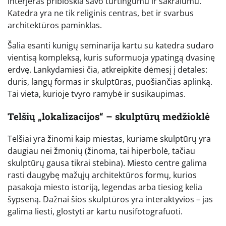
interjeras pribloškia savo turtingumu ir sakralumu.
Katedra yra ne tik religinis centras, bet ir svarbus
architektūros paminklas.
Šalia esanti kunigų seminarija kartu su katedra sudaro
vientisą kompleksą, kuris suformuoja ypatingą dvasinę
erdvę. Lankydamiesi čia, atkreipkite dėmesį į detales:
duris, langų formas ir skulptūras, puošiančias aplinką.
Tai vieta, kurioje tvyro ramybė ir susikaupimas.
Telšių „lokalizacijos“ – skulptūrų medžioklė
Telšiai yra žinomi kaip miestas, kuriame skulptūrų yra
daugiau nei žmonių (žinoma, tai hiperbolė, tačiau
skulptūrų gausa tikrai stebina). Miesto centre galima
rasti daugybę mažųjų architektūros formų, kurios
pasakoja miesto istoriją, legendas arba tiesiog kelia
šypseną. Dažnai šios skulptūros yra interaktyvios – jas
galima liesti, glostyti ar kartu nusifotografuoti.