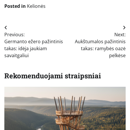
Posted in
Kelionės
Navigacija
Previous:
Next:
tarp
Germanto ežero pažintinis
Aukštumalos pažintinis
įrašų
takas: idėja jaukiam
takas: ramybės oazė
savaitgaliui
pelkėse
Rekomenduojami straipsniai