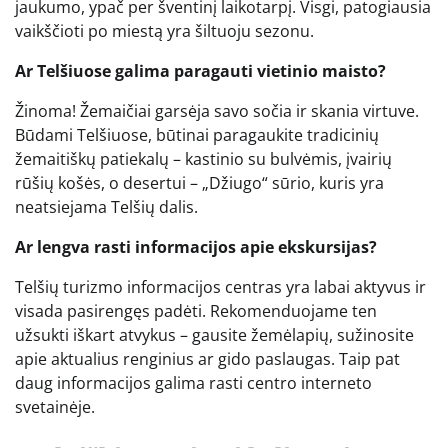
jaukumo, ypač per šventinį laikotarpį. Visgi, patogiausia
vaikščioti po miestą yra šiltuoju sezonu.
Ar Telšiuose galima paragauti vietinio maisto?
Žinoma! Žemaičiai garsėja savo sočia ir skania virtuve.
Būdami Telšiuose, būtinai paragaukite tradicinių
žemaitiškų patiekalų – kastinio su bulvėmis, įvairių
rūšių košės, o desertui – „Džiugo“ sūrio, kuris yra
neatsiejama Telšių dalis.
Ar lengva rasti informacijos apie ekskursijas?
Telšių turizmo informacijos centras yra labai aktyvus ir
visada pasirengęs padėti. Rekomenduojame ten
užsukti iškart atvykus – gausite žemėlapių, sužinosite
apie aktualius renginius ar gido paslaugas. Taip pat
daug informacijos galima rasti centro interneto
svetainėje.