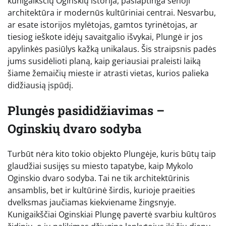
kunigaikščių Oginskių istorija, paslaptinga senoji
architektūra ir modernūs kultūriniai centrai. Nesvarbu,
ar esate istorijos mylėtojas, gamtos tyrinėtojas, ar
tiesiog ieškote idėjų savaitgalio išvykai, Plungė ir jos
apylinkės pasiūlys kažką unikalaus. Šis straipsnis padės
jums susidėlioti planą, kaip geriausiai praleisti laiką
šiame žemaičių mieste ir atrasti vietas, kurios palieka
didžiausią įspūdį.
Plungės pasididžiavimas –
Oginskių dvaro sodyba
Turbūt nėra kito tokio objekto Plungėje, kuris būtų taip
glaudžiai susijęs su miesto tapatybe, kaip Mykolo
Oginskio dvaro sodyba. Tai ne tik architektūrinis
ansamblis, bet ir kultūrinė širdis, kurioje praeities
dvelksmas jaučiamas kiekviename žingsnyje.
Kunigaikščiai Oginskiai Plungę pavertė svarbiu kultūros