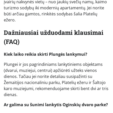
įvairių nakvynės vietų – nuo jaukių svečių namų, kaimo
turizmo sodybų iki modernių apartamentų. Jei norite
būti arčiau gamtos, rinkitės sodybas šalia Platelių
ežero.
Dažniausiai užduodami klausimai
(FAQ)
Kiek laiko reikia skirti Plungės lankymui?
Plungei ir jos pagrindiniams lankytiniems objektams
(dvarui, muziejui, centrui) apžiūrėti užteks vienos
dienos. Tačiau jei norite detaliau susipažinti su
Žemaitijos nacionaliniu parku, Platelių ežeru ir Šaltojo
karo muziejumi, rekomenduojame skirti bent dvi ar tris
dienas.
Ar galima su šunimi lankytis Oginskių dvaro parke?