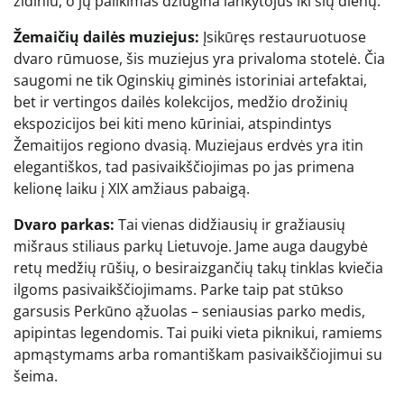
židiniu, o jų palikimas džiugina lankytojus iki šių dienų.
Žemaičių dailės muziejus:
Įsikūręs restauruotuose
dvaro rūmuose, šis muziejus yra privaloma stotelė. Čia
saugomi ne tik Oginskių giminės istoriniai artefaktai,
bet ir vertingos dailės kolekcijos, medžio drožinių
ekspozicijos bei kiti meno kūriniai, atspindintys
Žemaitijos regiono dvasią. Muziejaus erdvės yra itin
elegantiškos, tad pasivaikščiojimas po jas primena
kelionę laiku į XIX amžiaus pabaigą.
Dvaro parkas:
Tai vienas didžiausių ir gražiausių
mišraus stiliaus parkų Lietuvoje. Jame auga daugybė
retų medžių rūšių, o besiraizgančių takų tinklas kviečia
ilgoms pasivaikščiojimams. Parke taip pat stūkso
garsusis Perkūno ąžuolas – seniausias parko medis,
apipintas legendomis. Tai puiki vieta piknikui, ramiems
apmąstymams arba romantiškam pasivaikščiojimui su
šeima.