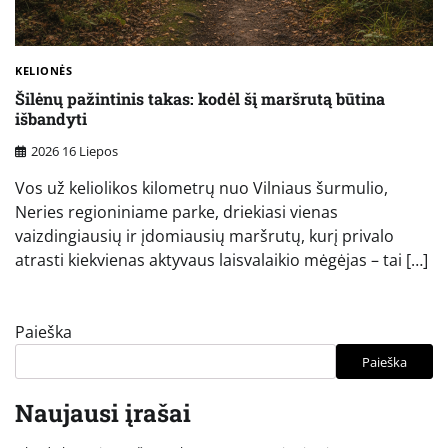
KELIONĖS
Šilėnų pažintinis takas: kodėl šį maršrutą būtina
išbandyti
2026 16 Liepos
Vos už keliolikos kilometrų nuo Vilniaus šurmulio,
Neries regioniniame parke, driekiasi vienas
vaizdingiausių ir įdomiausių maršrutų, kurį privalo
atrasti kiekvienas aktyvaus laisvalaikio mėgėjas – tai […]
Paieška
Paieška
Naujausi įrašai