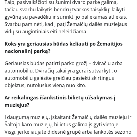
Taip, pasivaikščioti su šunimi dvaro parke galima,
tačiau svarbu laikytis bendrų tvarkos taisyklių: laikyti
gyvūną su pavadėliu ir surinkti jo paliekamas atliekas.
Svarbu paminėti, kad į patį Žemaičių dailės muziejaus
vidų su augintiniais eiti neleidžiama.
Koks yra geriausias būdas keliauti po Žemaitijos
nacionalinį parką?
Geriausias būdas patirti parko grožį – dviračiu arba
automobiliu. Dviračių takai yra gerai sutvarkyti, o
automobiliu galėsite greičiau pasiekti skirtingus
objektus, nutolusius vieną nuo kito.
Ar reikalingas išankstinis bilietų užsakymas į
muziejus?
Į daugumą muziejų, įskaitant Žemaičių dailės muziejų ir
Šaltojo karo muziejų, bilietus galima įsigyti vietoje.
Visgi, jei keliaujate didesnė grupė arba lankotės sezono