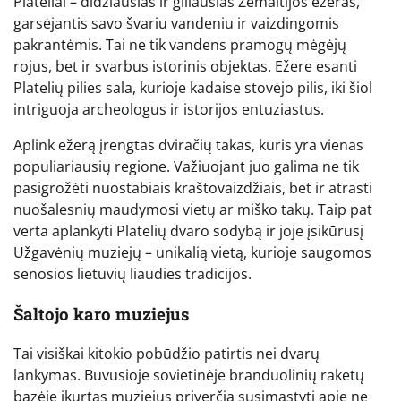
Plateliai – didžiausias ir giliausias Žemaitijos ežeras,
garsėjantis savo švariu vandeniu ir vaizdingomis
pakrantėmis. Tai ne tik vandens pramogų mėgėjų
rojus, bet ir svarbus istorinis objektas. Ežere esanti
Platelių pilies sala, kurioje kadaise stovėjo pilis, iki šiol
intriguoja archeologus ir istorijos entuziastus.
Aplink ežerą įrengtas dviračių takas, kuris yra vienas
populiariausių regione. Važiuojant juo galima ne tik
pasigrožėti nuostabiais kraštovaizdžiais, bet ir atrasti
nuošalesnių maudymosi vietų ar miško takų. Taip pat
verta aplankyti Platelių dvaro sodybą ir joje įsikūrusį
Užgavėnių muziejų – unikalią vietą, kurioje saugomos
senosios lietuvių liaudies tradicijos.
Šaltojo karo muziejus
Tai visiškai kitokio pobūdžio patirtis nei dvarų
lankymas. Buvusioje sovietinėje branduolinių raketų
bazėje įkurtas muziejus priverčia susimąstyti apie ne