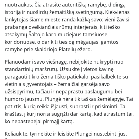
nuotraukos. Čia atrasite autentišką ramybę, didingą
istoriją ir nuoširdų žemaitišką svetingumą. Kiekvienas
lankytojas šiame mieste randa kažką savo: vieni žavisi
prabanga dvelkiančiais rūmų interjerais, kiti ieško
atsakymų Šaltojo karo muziejaus tamsiuose
koridoriuose, o dar kiti tiesiog mėgaujasi gamtos
ramybe prie skaidriojo Platelių ežero.
Planuodami savo viešnagę, nebijokite nukrypti nuo
standartinių maršrutų. Užsukite į vietos kavinę
paragauti tikro žemaitiško patiekalo, pasikalbėkite su
vietiniais gyventojais – žemaičiai garsėja savo
užsispyrimu, tačiau ir nepaprastu paslaugumu bei
humoro jausmu. Plungė nėra tik taškas žemėlapyje. Tai
patirtis, kurią reikia išjausti, suprasti ir prisiminti. Tai
kraštas, į kurį norisi sugrįžti dar kartą, kad atrastum tai,
ko nepastebėjai pirmąjį kartą.
Keliaukite, tyrinėkite ir leiskite Plungei nustebinti jus.