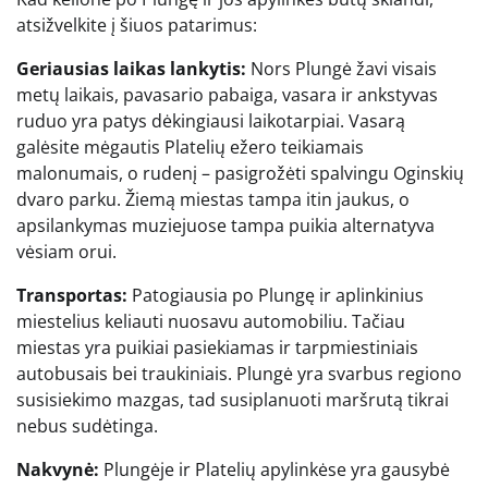
atsižvelkite į šiuos patarimus:
Geriausias laikas lankytis:
Nors Plungė žavi visais
metų laikais, pavasario pabaiga, vasara ir ankstyvas
ruduo yra patys dėkingiausi laikotarpiai. Vasarą
galėsite mėgautis Platelių ežero teikiamais
malonumais, o rudenį – pasigrožėti spalvingu Oginskių
dvaro parku. Žiemą miestas tampa itin jaukus, o
apsilankymas muziejuose tampa puikia alternatyva
vėsiam orui.
Transportas:
Patogiausia po Plungę ir aplinkinius
miestelius keliauti nuosavu automobiliu. Tačiau
miestas yra puikiai pasiekiamas ir tarpmiestiniais
autobusais bei traukiniais. Plungė yra svarbus regiono
susisiekimo mazgas, tad susiplanuoti maršrutą tikrai
nebus sudėtinga.
Nakvynė:
Plungėje ir Platelių apylinkėse yra gausybė