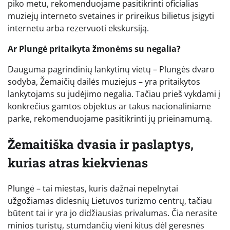
piko metu, rekomenduojame pasitikrinti oficialias
muziejų interneto svetaines ir prireikus bilietus įsigyti
internetu arba rezervuoti ekskursiją.
Ar Plungė pritaikyta žmonėms su negalia?
Dauguma pagrindinių lankytinų vietų – Plungės dvaro
sodyba, Žemaičių dailės muziejus – yra pritaikytos
lankytojams su judėjimo negalia. Tačiau prieš vykdami į
konkrečius gamtos objektus ar takus nacionaliniame
parke, rekomenduojame pasitikrinti jų prieinamumą.
Žemaitiška dvasia ir paslaptys,
kurias atras kiekvienas
Plungė – tai miestas, kuris dažnai nepelnytai
užgožiamas didesnių Lietuvos turizmo centrų, tačiau
būtent tai ir yra jo didžiausias privalumas. Čia nerasite
minios turistų, stumdančių vieni kitus dėl geresnės