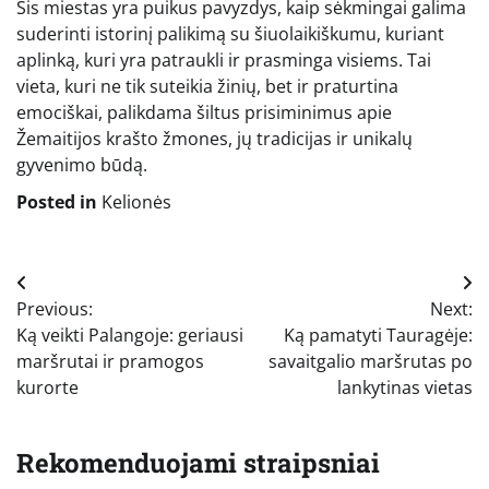
Šis miestas yra puikus pavyzdys, kaip sėkmingai galima
suderinti istorinį palikimą su šiuolaikiškumu, kuriant
aplinką, kuri yra patraukli ir prasminga visiems. Tai
vieta, kuri ne tik suteikia žinių, bet ir praturtina
emociškai, palikdama šiltus prisiminimus apie
Žemaitijos krašto žmones, jų tradicijas ir unikalų
gyvenimo būdą.
Posted in
Kelionės
Navigacija
Previous:
Next:
tarp
Ką veikti Palangoje: geriausi
Ką pamatyti Tauragėje:
įrašų
maršrutai ir pramogos
savaitgalio maršrutas po
kurorte
lankytinas vietas
Rekomenduojami straipsniai