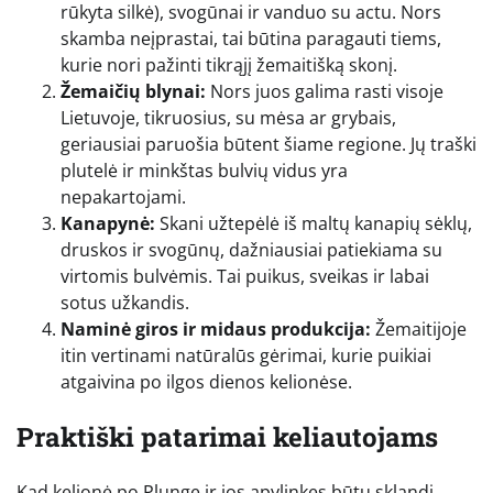
rūkyta silkė), svogūnai ir vanduo su actu. Nors
skamba neįprastai, tai būtina paragauti tiems,
kurie nori pažinti tikrąjį žemaitišką skonį.
Žemaičių blynai:
Nors juos galima rasti visoje
Lietuvoje, tikruosius, su mėsa ar grybais,
geriausiai paruošia būtent šiame regione. Jų traški
plutelė ir minkštas bulvių vidus yra
nepakartojami.
Kanapynė:
Skani užtepėlė iš maltų kanapių sėklų,
druskos ir svogūnų, dažniausiai patiekiama su
virtomis bulvėmis. Tai puikus, sveikas ir labai
sotus užkandis.
Naminė giros ir midaus produkcija:
Žemaitijoje
itin vertinami natūralūs gėrimai, kurie puikiai
atgaivina po ilgos dienos kelionėse.
Praktiški patarimai keliautojams
Kad kelionė po Plungę ir jos apylinkes būtų sklandi,