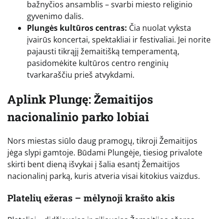
bažnyčios ansamblis – svarbi miesto religinio
gyvenimo dalis.
Plungės kultūros centras:
Čia nuolat vyksta
įvairūs koncertai, spektakliai ir festivaliai. Jei norite
pajausti tikrąjį žemaitišką temperamentą,
pasidomėkite kultūros centro renginių
tvarkaraščiu prieš atvykdami.
Aplink Plungę: Žemaitijos
nacionalinio parko lobiai
Nors miestas siūlo daug pramogų, tikroji Žemaitijos
jėga slypi gamtoje. Būdami Plungėje, tiesiog privalote
skirti bent dieną išvykai į šalia esantį Žemaitijos
nacionalinį parką, kuris atveria visai kitokius vaizdus.
Platelių ežeras – mėlynoji krašto akis