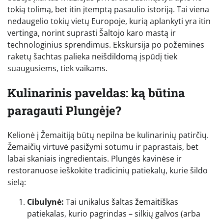
tokią tolimą, bet itin įtemptą pasaulio istoriją. Tai viena
nedaugelio tokių vietų Europoje, kurią aplankyti yra itin
vertinga, norint suprasti Šaltojo karo mastą ir
technologinius sprendimus. Ekskursija po požemines
raketų šachtas palieka neišdildomą įspūdį tiek
suaugusiems, tiek vaikams.
Kulinarinis paveldas: ką būtina
paragauti Plungėje?
Kelionė į Žemaitiją būtų nepilna be kulinarinių patirčių.
Žemaičių virtuvė pasižymi sotumu ir paprastais, bet
labai skaniais ingredientais. Plungės kavinėse ir
restoranuose ieškokite tradicinių patiekalų, kurie šildo
sielą:
Cibulynė:
Tai unikalus šaltas žemaitiškas
patiekalas, kurio pagrindas – silkių galvos (arba