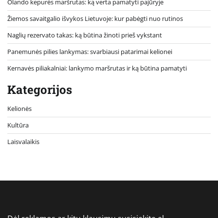
Olando kepurės maršrutas: ką verta pamatyti pajūryje
Žiemos savaitgalio išvykos Lietuvoje: kur pabėgti nuo rutinos
Naglių rezervato takas: ką būtina žinoti prieš vykstant
Panemunės pilies lankymas: svarbiausi patarimai kelionei
Kernavės piliakalniai: lankymo maršrutas ir ką būtina pamatyti
Kategorijos
Kelionės
Kultūra
Laisvalaikis