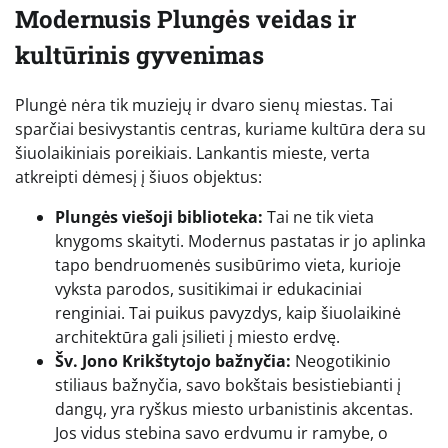
Modernusis Plungės veidas ir
kultūrinis gyvenimas
Plungė nėra tik muziejų ir dvaro sienų miestas. Tai
sparčiai besivystantis centras, kuriame kultūra dera su
šiuolaikiniais poreikiais. Lankantis mieste, verta
atkreipti dėmesį į šiuos objektus:
Plungės viešoji biblioteka:
Tai ne tik vieta
knygoms skaityti. Modernus pastatas ir jo aplinka
tapo bendruomenės susibūrimo vieta, kurioje
vyksta parodos, susitikimai ir edukaciniai
renginiai. Tai puikus pavyzdys, kaip šiuolaikinė
architektūra gali įsilieti į miesto erdvę.
Šv. Jono Krikštytojo bažnyčia:
Neogotikinio
stiliaus bažnyčia, savo bokštais besistiebianti į
dangų, yra ryškus miesto urbanistinis akcentas.
Jos vidus stebina savo erdvumu ir ramybe, o