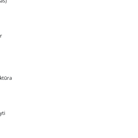
as)
r
uktūra
yti