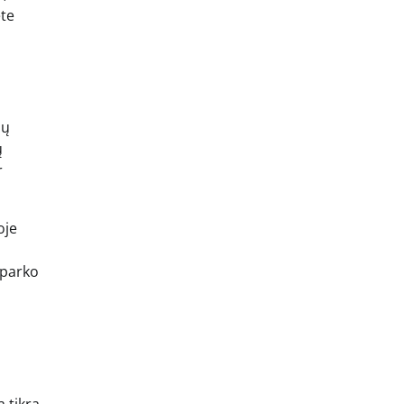
ėte
ių
ų
r
oje
 parko