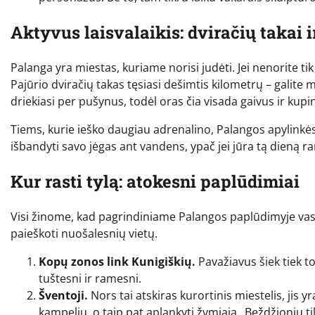
Aktyvus laisvalaikis: dviračių takai 
Palanga yra miestas, kuriame norisi judėti. Jei nenorite t
Pajūrio dviračių takas tęsiasi dešimtis kilometrų – galite mi
driekiasi per pušynus, todėl oras čia visada gaivus ir kupi
Tiems, kurie ieško daugiau adrenalino, Palangos apylinkė
išbandyti savo jėgas ant vandens, ypač jei jūra tą dieną
Kur rasti tylą: atokesni paplūdimiai
Visi žinome, kad pagrindiniame Palangos paplūdimyje vasarą
paieškoti nuošalesnių vietų.
Kopų zonos link Kunigiškių.
Pavažiavus šiek tiek t
tuštesni ir ramesni.
Šventoji.
Nors tai atskiras kurortinis miestelis, jis y
kampelių, o taip pat aplankyti žymiąją „Beždžionių til