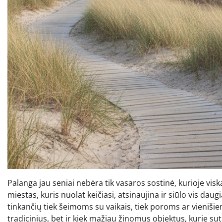
Palanga jau seniai nebėra tik vasaros sostinė, kurioje viska
miestas, kuris nuolat keičiasi, atsinaujina ir siūlo vis daug
tinkančių tiek šeimoms su vaikais, tiek poroms ar vienišie
tradicinius, bet ir kiek mažiau žinomus objektus, kurie sut