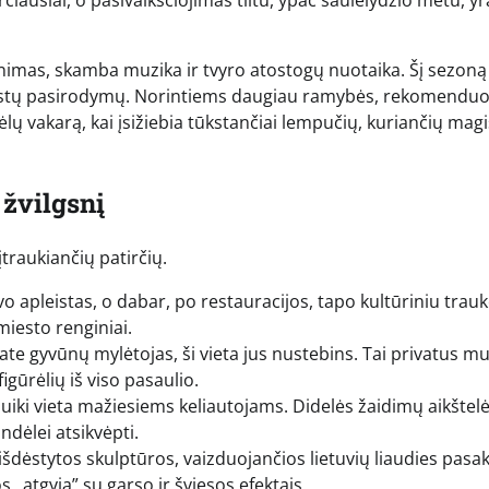
čiausiai, o pasivaikščiojimas tiltu, ypač saulėlydžio metu, yr
venimas, skamba muzika ir tvyro atostogų nuotaika. Šį sezoną
s artistų pasirodymų. Norintiems daugiau ramybės, rekomend
vėlų vakarą, kai įsižiebia tūkstančiai lempučių, kuriančių mag
 žvilgsnį
traukiančių patirčių.
uvo apleistas, o dabar, po restauracijos, tapo kultūriniu trau
miesto renginiai.
esate gyvūnų mylėtojas, ši vieta jus nustebins. Tai privatus mu
gūrėlių iš viso pasaulio.
puiki vieta mažiesiems keliautojams. Didelės žaidimų aikštelė
ndėlei atsikvėpti.
išdėstytos skulptūros, vaizduojančios lietuvių liaudies pasa
 „atgyja” su garso ir šviesos efektais.