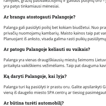
ramybės, gražių pasivaikščiojimų ir gaivaus pušynų oro – 
yra patys tinkamiausi mėnesiai.
Ar brangu atostogauti Palangoje?
Palanga gali pasiūlyti poilsį bet kokiam biudžetui. Nuo pr
privačių nuomojamų kambarių. Maisto kainos taip pat varij
Planuojant iš anksto, visada galima rasti puikių pasiūlymų
Ar patogu Palangoje keliauti su vaikais?
Palanga yra vienas draugiškiausių miestų šeimoms Lietuvo
pritaikyta vaikiškiems vežimėliams. Taip pat dauguma kavi
Ką daryti Palangoje, kai lyja?
Palanga turi ką pasiūlyti ir prastu oru. Galite apsilankyti
vieną iš daugelio miesto SPA centrų ar tiesiog pasimėgauti
Ar būtina turėti automobilį?