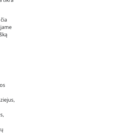
a tikra
 čia
uojame
išką
kos
ziejus,
s,
kų