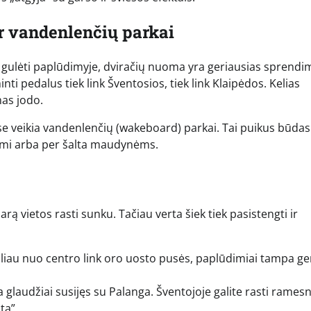
ir vandenlenčių parkai
ik gulėti paplūdimyje, dviračių nuoma yra geriausias sprendi
nti pedalus tiek link Šventosios, tiek link Klaipėdos. Kelias
nas jodo.
se veikia vandenlenčių (wakeboard) parkai. Tai puikus būdas
 rami arba per šalta maudynėms.
 vietos rasti sunku. Tačiau verta šiek tiek pasistengti ir
oliau nuo centro link oro uosto pusės, paplūdimiai tampa ge
ra glaudžiai susijęs su Palanga. Šventojoje galite rasti rames
tą”.