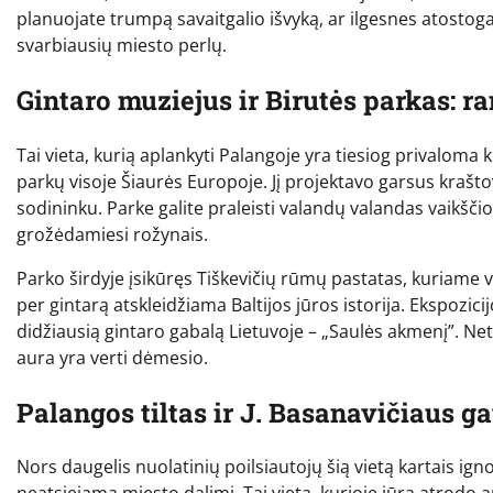
planuojate trumpą savaitgalio išvyką, ar ilgesnes atostoga
svarbiausių miesto perlų.
Gintaro muziejus ir Birutės parkas: 
Tai vieta, kurią aplankyti Palangoje yra tiesiog privalom
parkų visoje Šiaurės Europoje. Jį projektavo garsus kraš
sodininku. Parke galite praleisti valandų valandas vaikšči
grožėdamiesi rožynais.
Parko širdyje įsikūręs Tiškevičių rūmų pastatas, kuriame ve
per gintarą atskleidžiama Baltijos jūros istorija. Ekspozicij
didžiausią gintaro gabalą Lietuvoje – „Saulės akmenį”. Net
aura yra verti dėmesio.
Palangos tiltas ir J. Basanavičiaus ga
Nors daugelis nuolatinių poilsiautojų šią vietą kartais ign