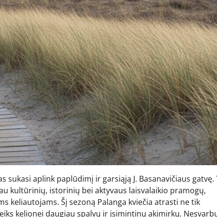
s sukasi aplink paplūdimį ir garsiąją J. Basanavičiaus gatvę. 
iau kultūrinių, istorinių bei aktyvaus laisvalaikio pramogų,
ms keliautojams. Šį sezoną Palanga kviečia atrasti ne tik
eiks kelionei daugiau spalvų ir įsimintinų akimirkų. Nesvarbu