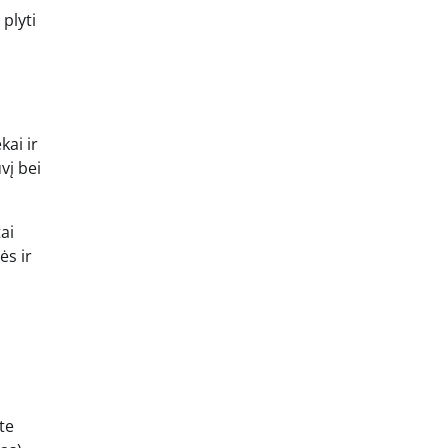
plyti
kai ir
vį bei
ai
ės ir
te