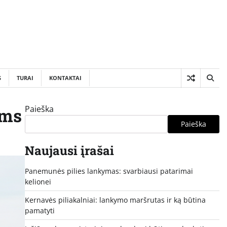
S
TURAI
KONTAKTAI
Paieška
oms
Paieška
Naujausi įrašai
Panemunės pilies lankymas: svarbiausi patarimai
kelionei
Kernavės piliakalniai: lankymo maršrutas ir ką būtina
pamatyti