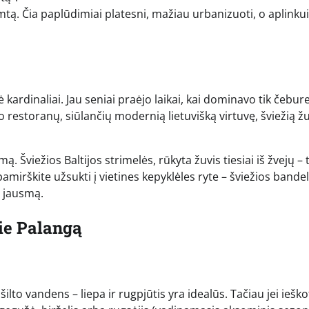
tą. Čia paplūdimiai platesni, mažiau urbanizuoti, o aplinkui 
ardinaliai. Jau seniai praėjo laikai, kai dominavo tik čebure
 restoranų, siūlančių modernią lietuvišką virtuvę, šviežią žu
. Šviežios Baltijos strimelės, rūkyta žuvis tiesiai iš žvejų – t
mirškite užsukti į vietines kepyklėles ryte – šviežios bandel
ų jausmą.
ie Palangą
šilto vandens – liepa ir rugpjūtis yra idealūs. Tačiau jei ieško