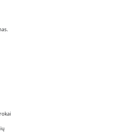
mas.
rokai
nių