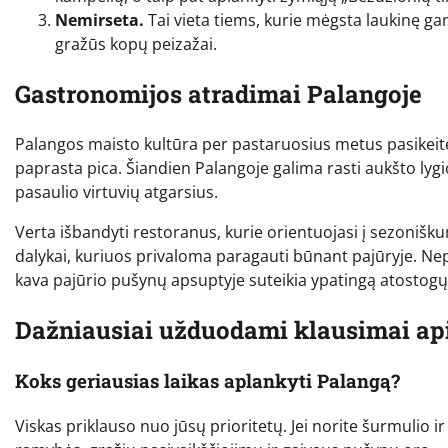
Nemirseta.
Tai vieta tiems, kurie mėgsta laukinę gam
gražūs kopų peizažai.
Gastronomijos atradimai Palangoje
Palangos maisto kultūra per pastaruosius metus pasikeitė k
paprasta pica. Šiandien Palangoje galima rasti aukšto lygio
pasaulio virtuvių atgarsius.
Verta išbandyti restoranus, kurie orientuojasi į sezoniškumą
dalykai, kuriuos privaloma paragauti būnant pajūryje. Nepa
kava pajūrio pušynų apsuptyje suteikia ypatingą atostog
Dažniausiai užduodami klausimai ap
Koks geriausias laikas aplankyti Palangą?
Viskas priklauso nuo jūsų prioritetų. Jei norite šurmulio ir 