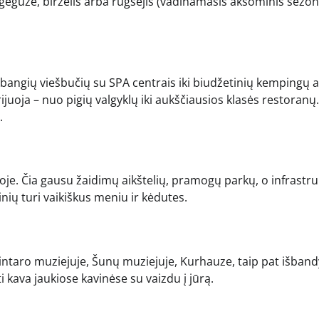
gegužė, birželis arba rugsėjis (vadinamasis aksominis sezon
abangių viešbučių su SPA centrais iki biudžetinių kempingų a
uoja – nuo pigių valgyklų iki aukščiausios klasės restoranų.
.
je. Čia gausu žaidimų aikštelių, pramogų parkų, o infrastr
nių turi vaikiškus meniu ir kėdutes.
 Gintaro muziejuje, Šunų muziejuje, Kurhauze, taip pat išband
 kava jaukiose kavinėse su vaizdu į jūrą.