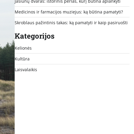
Jašiūnų dvaras: istorinis perlas, kurį būtina aplankyti
Medicinos ir farmacijos muziejus: ką būtina pamatyti?
Skroblaus pažintinis takas: ką pamatyti ir kaip pasiruošti
Kategorijos
Kelionės
Kultūra
Laisvalaikis