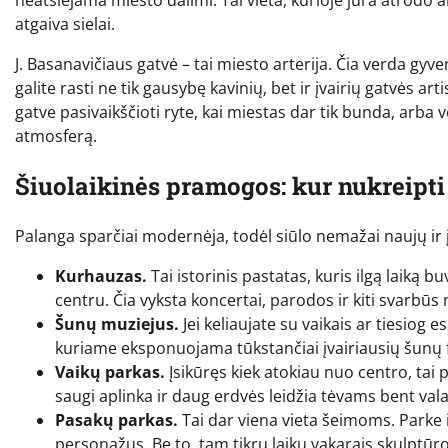
neatsiejama miesto dalimi. Tai vieta, kurioje jūra atrodo ar
atgaiva sielai.
J. Basanavičiaus gatvė – tai miesto arterija. Čia verda gy
galite rasti ne tik gausybę kavinių, bet ir įvairių gatvė
gatve pasivaikščioti ryte, kai miestas dar tik bunda, arba 
atmosferą.
Šiuolaikinės pramogos: kur nukreipti
Palanga sparčiai modernėja, todėl siūlo nemažai naujų ir į
Kurhauzas.
Tai istorinis pastatas, kuris ilgą laiką b
centru. Čia vyksta koncertai, parodos ir kiti svarbūs 
Šunų muziejus.
Jei keliaujate su vaikais ar tiesiog 
kuriame eksponuojama tūkstančiai įvairiausių šunų fi
Vaikų parkas.
Įsikūręs kiek atokiau nuo centro, tai 
saugi aplinka ir daug erdvės leidžia tėvams bent vala
Pasakų parkas.
Tai dar viena vieta šeimoms. Parke 
personažus. Be to, tam tikru laiku vakarais skulptūros