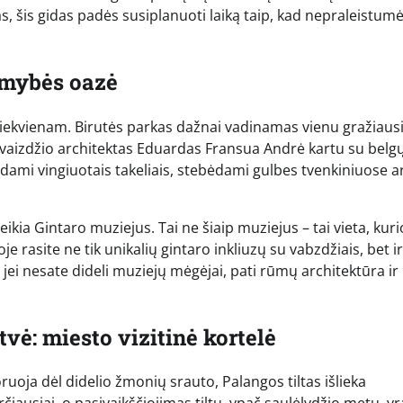
s, šis gidas padės susiplanuoti laiką taip, kad nepraleistum
ramybės oazė
a kiekvienam. Birutės parkas dažnai vadinamas vienu gražiaus
tovaizdžio architektas Eduardas Fransua Andrė kartu su belg
odami vingiuotais takeliais, stebėdami gulbes tvenkiniuose a
ikia Gintaro muziejus. Tai ne šiaip muziejus – tai vieta, kuri
oje rasite ne tik unikalių gintaro inkliuzų su vabzdžiais, bet ir
 jei nesate dideli muziejų mėgėjai, pati rūmų architektūra ir
tvė: miesto vizitinė kortelė
oruoja dėl didelio žmonių srauto, Palangos tiltas išlieka