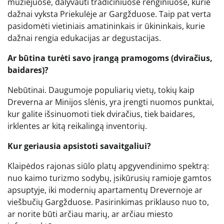
muziejuose, dalyvauti tradiciniuose renginiuose, kurie
dažnai vyksta Priekulėje ar Gargžduose. Taip pat verta
pasidomėti vietiniais amatininkais ir ūkininkais, kurie
dažnai rengia edukacijas ar degustacijas.
Ar būtina turėti savo įrangą pramogoms (dviračius,
baidares)?
Nebūtinai. Daugumoje populiarių vietų, tokių kaip
Dreverna ar Minijos slėnis, yra įrengti nuomos punktai,
kur galite išsinuomoti tiek dviračius, tiek baidares,
irklentes ar kitą reikalingą inventorių.
Kur geriausia apsistoti savaitgaliui?
Klaipėdos rajonas siūlo platų apgyvendinimo spektrą:
nuo kaimo turizmo sodybų, įsikūrusių ramioje gamtos
apsuptyje, iki modernių apartamentų Drevernoje ar
viešbučių Gargžduose. Pasirinkimas priklauso nuo to,
ar norite būti arčiau marių, ar arčiau miesto