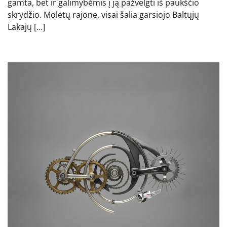
gamta, bet ir galimybėmis į ją pažvelgti iš paukščio
skrydžio. Molėtų rajone, visai šalia garsiojo Baltųjų
Lakajų […]