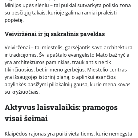
Minijos upės slėniu – tai puikiai sutvarkyta poilsio zona
su pėsčiųjų takais, kurioje galima ramiai praleisti
popietę.
Veiviržėnai ir jų sakralinis paveldas
Veiviržėnai – tai miestelis, garsėjantis savo architektūra
ir tradicijomis. Šv. apaštalo evangelisto Mato bažnyčia
yra architektūros paminklas, traukiantis ne tik
tikinčiuosius, bet ir meno gerbėjus. Miestelio centras
yra išsaugojęs istorinį planą, o aplinkui esančios
apylinkės pasižymi piliakalnių gausa, kurie mena kovas
su kryžiuočiais.
Aktyvus laisvalaikis: pramogos
visai šeimai
Klaipėdos rajonas yra puiki vieta tiems, kurie nemėgsta