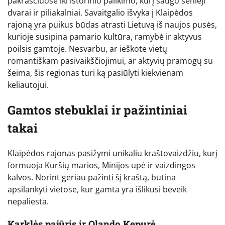
pakraščiuose iki istorinio palikimo, kurį saugo senieji
dvarai ir piliakalniai. Savaitgalio išvyka į Klaipėdos
rajoną yra puikus būdas atrasti Lietuvą iš naujos pusės,
kurioje susipina pamario kultūra, ramybė ir aktyvus
poilsis gamtoje. Nesvarbu, ar ieškote vietų
romantiškam pasivaikščiojimui, ar aktyvių pramogų su
šeima, šis regionas turi ką pasiūlyti kiekvienam
keliautojui.
Gamtos stebuklai ir pažintiniai
takai
Klaipėdos rajonas pasižymi unikaliu kraštovaizdžiu, kurį
formuoja Kuršių marios, Minijos upė ir vaizdingos
kalvos. Norint geriau pažinti šį kraštą, būtina
apsilankyti vietose, kur gamta yra išlikusi beveik
nepaliesta.
Karklės pajūris ir Olando Kepurė