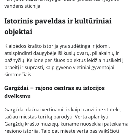
vandens stichija.
Istorinis paveldas ir kultūriniai
objektai
Klaipėdos krašto istorija yra sudėtinga ir įdomi,
atsispindinti daugybėje išlikusių dvarų, piliakalnių ir
bažnyčių. Kelionė per šiuos objektus leidžia nusikelti į
praeitį ir suprasti, kaip gyveno vietiniai gyventojai
šimtmečiais.
Gargždai – rajono centras su istorijos
dvelksmu
Gargždai dažnai vertinami tik kaip tranzitinė stotelė,
tačiau miestas turi ką parodyti. Verta aplankyti
Gargždų krašto muziejų, kuriame nuosekliai pateikiama
regiono istorija. Taip pat mieste verta pasivaikščioti