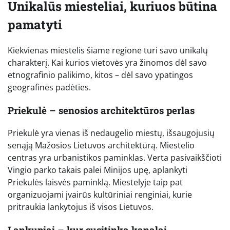
Unikalūs miesteliai, kuriuos būtina
pamatyti
Kiekvienas miestelis šiame regione turi savo unikalų
charakterį. Kai kurios vietovės yra žinomos dėl savo
etnografinio palikimo, kitos – dėl savo ypatingos
geografinės padėties.
Priekulė – senosios architektūros perlas
Priekulė yra vienas iš nedaugelio miestų, išsaugojusių
senąją Mažosios Lietuvos architektūrą. Miestelio
centras yra urbanistikos paminklas. Verta pasivaikščioti
Vingio parko takais palei Minijos upę, aplankyti
Priekulės laisvės paminklą. Miestelyje taip pat
organizuojami įvairūs kultūriniai renginiai, kurie
pritraukia lankytojus iš visos Lietuvos.
Lankupiai – kur susitinka kanalai