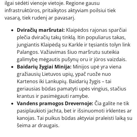
ilgai sėdėti vienoje vietoje. Regione gausu
infrastruktūros, pritaikytos aktyviam poilsiui tiek
vasarą, tiek rudenį ar pavasarį.
Dviračių maršrutai:
Klaipėdos rajonas sparčiai
plečia dviračių takų tinklą. Itin populiarus takas,
jungiantis Klaipėdą su Karkle ir tęsiantis tolyn link
Palangos. Važiavimas šiuo maršrutu suteikia
galimybę mėgautis pušynų oru ir jūros vaizdais.
Baidarių žygiai Minija:
Minijos upė yra viena
gražiausių Lietuvos upių, ypač ruože nuo
Kartenos iki Lankupių. Baidarių žygis – tai
geriausias būdas pamatyti upės vingius, stačius
krantus ir pasimėgauti ramybe.
Vandens pramogos Drevernoje:
Čia galite ne tik
pasiplaukioti jachta, bet ir išsinuomoti irklentes ar
kanojas. Tai puikus būdas aktyviai praleisti laiką su
šeima ar draugais.