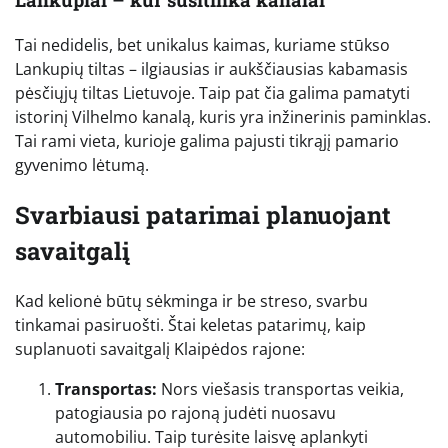
Tai nedidelis, bet unikalus kaimas, kuriame stūkso
Lankupių tiltas – ilgiausias ir aukščiausias kabamasis
pėsčiųjų tiltas Lietuvoje. Taip pat čia galima pamatyti
istorinį Vilhelmo kanalą, kuris yra inžinerinis paminklas.
Tai rami vieta, kurioje galima pajusti tikrąjį pamario
gyvenimo lėtumą.
Svarbiausi patarimai planuojant
savaitgalį
Kad kelionė būtų sėkminga ir be streso, svarbu
tinkamai pasiruošti. Štai keletas patarimų, kaip
suplanuoti savaitgalį Klaipėdos rajone:
Transportas:
Nors viešasis transportas veikia,
patogiausia po rajoną judėti nuosavu
automobiliu. Taip turėsite laisvę aplankyti