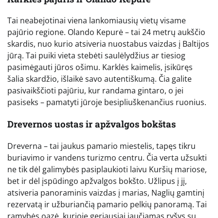
Tai neabejotinai viena lankomiausių vietų visame
pajūrio regione. Olando Kepurė – tai 24 metrų aukščio
skardis, nuo kurio atsiveria nuostabus vaizdas į Baltijos
jūrą. Tai puiki vieta stebėti saulėlydžius ar tiesiog
pasimėgauti jūros ošimu. Karklės kaimelis, įsikūręs
šalia skardžio, išlaikė savo autentiškumą. Čia galite
pasivaikščioti pajūriu, kur randama gintaro, o jei
pasiseks – pamatyti jūroje besipliuškenančius ruonius.
Drevernos uostas ir apžvalgos bokštas
Dreverna – tai jaukus pamario miestelis, tapęs tikru
buriavimo ir vandens turizmo centru. Čia verta užsukti
ne tik dėl galimybės pasiplaukioti laivu Kuršių mariose,
bet ir dėl įspūdingo apžvalgos bokšto. Užlipus į jį,
atsiveria panoraminis vaizdas į marias, Naglių gamtinį
rezervatą ir užburiančią pamario pelkių panoramą. Tai
ramybės oazė, kurioje geriausiai jaučiamas ryšys su