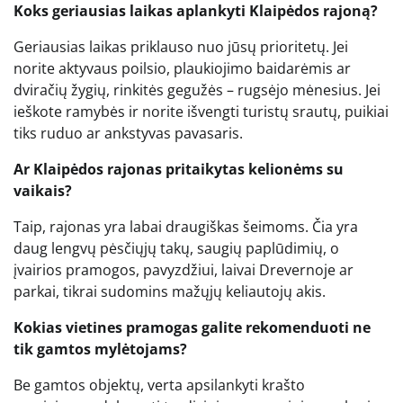
Koks geriausias laikas aplankyti Klaipėdos rajoną?
Geriausias laikas priklauso nuo jūsų prioritetų. Jei
norite aktyvaus poilsio, plaukiojimo baidarėmis ar
dviračių žygių, rinkitės gegužės – rugsėjo mėnesius. Jei
ieškote ramybės ir norite išvengti turistų srautų, puikiai
tiks ruduo ar ankstyvas pavasaris.
Ar Klaipėdos rajonas pritaikytas kelionėms su
vaikais?
Taip, rajonas yra labai draugiškas šeimoms. Čia yra
daug lengvų pėsčiųjų takų, saugių paplūdimių, o
įvairios pramogos, pavyzdžiui, laivai Drevernoje ar
parkai, tikrai sudomins mažųjų keliautojų akis.
Kokias vietines pramogas galite rekomenduoti ne
tik gamtos mylėtojams?
Be gamtos objektų, verta apsilankyti krašto