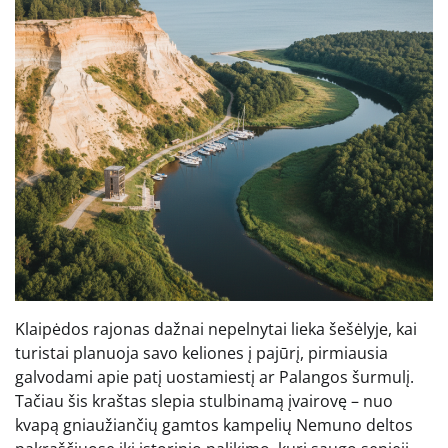
Klaipėdos rajonas dažnai nepelnytai lieka šešėlyje, kai
turistai planuoja savo keliones į pajūrį, pirmiausia
galvodami apie patį uostamiestį ar Palangos šurmulį.
Tačiau šis kraštas slepia stulbinamą įvairovę – nuo
kvapą gniaužiančių gamtos kampelių Nemuno deltos