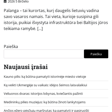
2026 5 Birželio
Palanga – tai kurortas, kurį daugelis lietuvių vadina
savo vasaros namais. Tai vieta, kurioje susipina gili
istorija, puikiai išvystyta infrastruktūra bei Baltijos jūros
teikiama ramybė. […]
Paieška
Paieška
Naujausi įrašai
Kauno pilis: ką būtina pamatyti istorinėje miesto vietoje
Ką veikti Ukmergėje su vaikais: idėjos šeimos laisvalaikiui
Veliuonos dvaras: istorijos lobynas, kviečiantis pažinti
Medininkų pilies muziejus: ką būtina žinoti lankytojams
Ančios ežero pėsčiųjų maršrutas: ką pamatyti ir pasiruošti