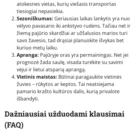
atokesnes vietas, kurių viešasis transportas
tiesiogiai nepasiekia.
Sezoniškumas:
Geriausias laikas lankytis yra nuo
vėlyvo pavasario iki ankstyvo rudens. Tačiau net ir
žiemą pajūrio skardžiai ar užšalusios marios turi
savo žavesio, tad drąsiai planuokite išvykas bet
kuriuo metų laiku.
Apranga:
Pajūryje oras yra permainingas. Net jei
prognozė žada saulę, visada turėkite su savimi
vėjui ir lietui atsparią aprangą.
Vietinis maistas:
Būtinai paragaukite vietinės
žuvies – rūkytos ar keptos. Tai neatsiejama
pamario krašto kultūros dalis, kurią privalote
išbandyti.
Dažniausiai užduodami klausimai
(FAQ)