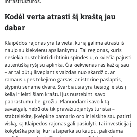
infrastruktūros.
Kodėl verta atrasti šį kraštą jau
dabar
Klaipėdos rajonas yra ta vieta, kurią galima atrasti iš
naujo su kiekvienu apsilankymu. Tai regionas, kuris
nesiekia nustebinti dirbtiniu spindesiu, o kviečia pajusti
autentišką ryšį su aplinka. Čia kiekvienas ras kažką sau
– ar tai būtų įkvepiantis vaizdas nuo skardžio, ar
ramaus upės tekėjimo garsas, ar istorinė paslaptis,
slypinti sename dvare. Svarbiausia yra tiesiog leistis į
kelią ir leisti šiam kraštui jus nustebinti savo
paprastumu bei grožiu. Planuodami savo kitą
savaitgalį, nebūkite tik pravažiuojantys turistai –
stabtelėkite, įkvėpkite pamario oro ir leiskite sau patirti
viską, ką Klaipėdos rajonas gali pasiūlyti. Tai investicija į
kokybišką poilsį, kuri atsiperka su kaupu, palikdama