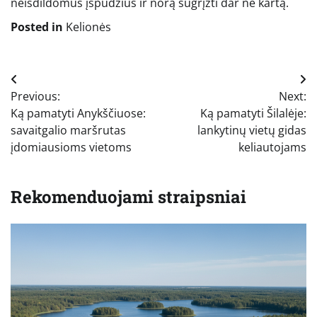
neišdildomus įspūdžius ir norą sugrįžti dar ne kartą.
Posted in
Kelionės
Navigacija
Previous:
Next:
tarp
Ką pamatyti Anykščiuose:
Ką pamatyti Šilalėje:
įrašų
savaitgalio maršrutas
lankytinų vietų gidas
įdomiausioms vietoms
keliautojams
Rekomenduojami straipsniai