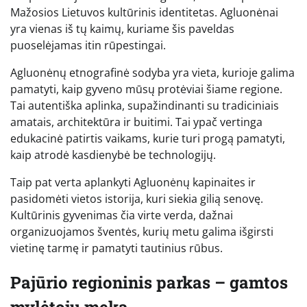
Mažosios Lietuvos kultūrinis identitetas. Agluonėnai
yra vienas iš tų kaimų, kuriame šis paveldas
puoselėjamas itin rūpestingai.
Agluonėnų etnografinė sodyba yra vieta, kurioje galima
pamatyti, kaip gyveno mūsų protėviai šiame regione.
Tai autentiška aplinka, supažindinanti su tradiciniais
amatais, architektūra ir buitimi. Tai ypač vertinga
edukacinė patirtis vaikams, kurie turi progą pamatyti,
kaip atrodė kasdienybė be technologijų.
Taip pat verta aplankyti Agluonėnų kapinaites ir
pasidomėti vietos istorija, kuri siekia gilią senovę.
Kultūrinis gyvenimas čia virte verda, dažnai
organizuojamos šventės, kurių metu galima išgirsti
vietinę tarmę ir pamatyti tautinius rūbus.
Pajūrio regioninis parkas – gamtos
mylėtojų meka