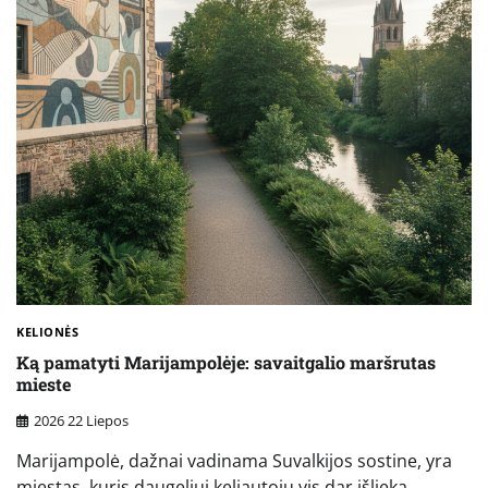
KELIONĖS
Ką pamatyti Marijampolėje: savaitgalio maršrutas
mieste
2026 22 Liepos
Marijampolė, dažnai vadinama Suvalkijos sostine, yra
miestas, kuris daugeliui keliautojų vis dar išlieka