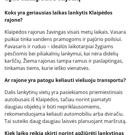
Koks yra geriausias laikas lankytis Klaipėdos
rajone?
Klaipėdos rajonas žavingas visais metų laikais. Vasara
puikiai tinka vandens pramogoms ir pajūrio poilsiui.
Pavasaris ir ruduo – idealūs laikotarpiai žygiams
pėsčiomis bei piliakalnių lankymui, kai nėra didelių
karščių. Žiema rajonas tampa ramus ir paslaptingas,
tinkamas tiems, kurie ieško vienatvės.
Ar rajone yra patogu keliauti viešuoju transportu?
Dalis lankytinų vietų yra pasiekiamos priemiestiniais
autobusais iš Klaipėdos, tačiau norint pamatyti
daugiau objektų ir būti nepriklausomiems,
rekomenduojama keliauti automobiliu arba dviračiu.
Tai suteiks daug daugiau laisvės planuojant maršrutą.
Kiek laiko reikia skirti norint apžiūrėti lankytinas