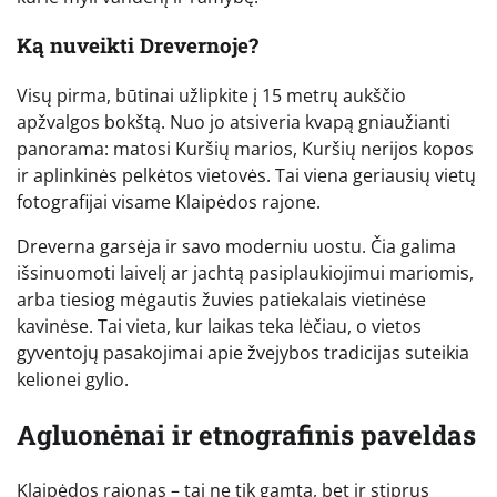
Ką nuveikti Drevernoje?
Visų pirma, būtinai užlipkite į 15 metrų aukščio
apžvalgos bokštą. Nuo jo atsiveria kvapą gniaužianti
panorama: matosi Kuršių marios, Kuršių nerijos kopos
ir aplinkinės pelkėtos vietovės. Tai viena geriausių vietų
fotografijai visame Klaipėdos rajone.
Dreverna garsėja ir savo moderniu uostu. Čia galima
išsinuomoti laivelį ar jachtą pasiplaukiojimui mariomis,
arba tiesiog mėgautis žuvies patiekalais vietinėse
kavinėse. Tai vieta, kur laikas teka lėčiau, o vietos
gyventojų pasakojimai apie žvejybos tradicijas suteikia
kelionei gylio.
Agluonėnai ir etnografinis paveldas
Klaipėdos rajonas – tai ne tik gamta, bet ir stiprus