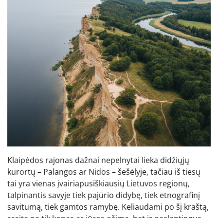
Klaipėdos rajonas dažnai nepelnytai lieka didžiųjų
kurortų – Palangos ar Nidos – šešėlyje, tačiau iš tiesų
tai yra vienas įvairiapusiškiausių Lietuvos regionų,
talpinantis savyje tiek pajūrio didybę, tiek etnografinį
savitumą, tiek gamtos ramybę. Keliaudami po šį kraštą,