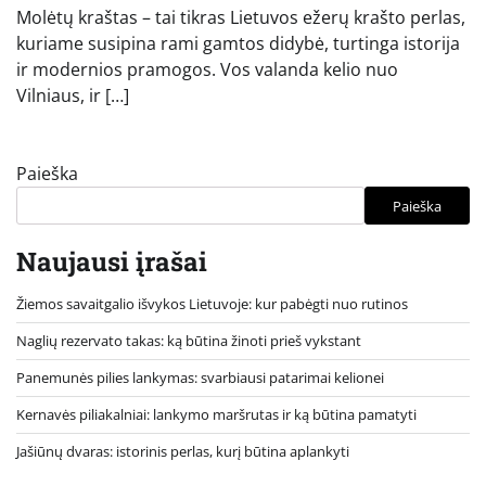
Molėtų kraštas – tai tikras Lietuvos ežerų krašto perlas,
kuriame susipina rami gamtos didybė, turtinga istorija
ir modernios pramogos. Vos valanda kelio nuo
Vilniaus, ir […]
Paieška
Paieška
Naujausi įrašai
Žiemos savaitgalio išvykos Lietuvoje: kur pabėgti nuo rutinos
Naglių rezervato takas: ką būtina žinoti prieš vykstant
Panemunės pilies lankymas: svarbiausi patarimai kelionei
Kernavės piliakalniai: lankymo maršrutas ir ką būtina pamatyti
Jašiūnų dvaras: istorinis perlas, kurį būtina aplankyti