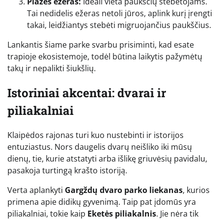
Plazės ežeras:
Ideali vieta paukščių stebėtojams.
Tai nedidelis ežeras netoli jūros, aplink kurį įrengti
takai, leidžiantys stebėti migruojančius paukščius.
Lankantis šiame parke svarbu prisiminti, kad esate
trapioje ekosistemoje, todėl būtina laikytis pažymėtų
takų ir nepalikti šiukšlių.
Istoriniai akcentai: dvarai ir
piliakalniai
Klaipėdos rajonas turi kuo nustebinti ir istorijos
entuziastus. Nors daugelis dvarų neišliko iki mūsų
dienų, tie, kurie atstatyti arba išlikę griuvėsių pavidalu,
pasakoja turtingą krašto istoriją.
Verta aplankyti
Gargždų dvaro parko liekanas
, kurios
primena apie didikų gyvenimą. Taip pat įdomūs yra
piliakalniai, tokie kaip
Eketės piliakalnis
. Jie nėra tik