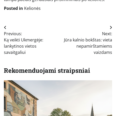
Posted in
Kelionės
Navigacija
Previous:
Next:
tarp
Ką veikti Ukmergėje:
Jūra kalnio bokštas: vieta
įrašų
lankytinos vietos
nepamirštamiems
savaitgaliui
vaizdams
Rekomenduojami straipsniai