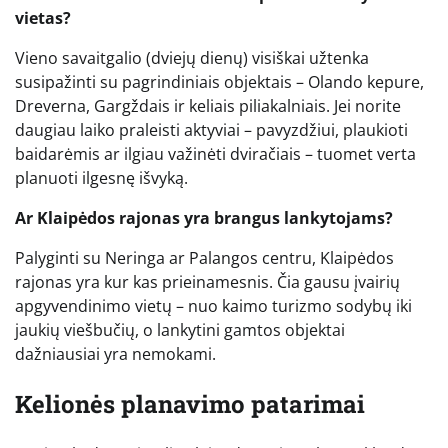
vietas?
Vieno savaitgalio (dviejų dienų) visiškai užtenka
susipažinti su pagrindiniais objektais – Olando kepure,
Dreverna, Gargždais ir keliais piliakalniais. Jei norite
daugiau laiko praleisti aktyviai – pavyzdžiui, plaukioti
baidarėmis ar ilgiau važinėti dviračiais – tuomet verta
planuoti ilgesnę išvyką.
Ar Klaipėdos rajonas yra brangus lankytojams?
Palyginti su Neringa ar Palangos centru, Klaipėdos
rajonas yra kur kas prieinamesnis. Čia gausu įvairių
apgyvendinimo vietų – nuo kaimo turizmo sodybų iki
jaukių viešbučių, o lankytini gamtos objektai
dažniausiai yra nemokami.
Kelionės planavimo patarimai