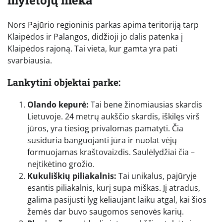
Nors Pajūrio regioninis parkas apima teritoriją tarp
Klaipėdos ir Palangos, didžioji jo dalis patenka į
Klaipėdos rajoną. Tai vieta, kur gamta yra pati
svarbiausia.
Lankytini objektai parke:
Olando kepurė:
Tai bene žinomiausias skardis
Lietuvoje. 24 metrų aukščio skardis, iškilęs virš
jūros, yra tiesiog privalomas pamatyti. Čia
susiduria banguojanti jūra ir nuolat vėjų
formuojamas kraštovaizdis. Saulėlydžiai čia –
neįtikėtino grožio.
Kukuliškių piliakalnis:
Tai unikalus, pajūryje
esantis piliakalnis, kurį supa miškas. Jį atradus,
galima pasijusti lyg keliaujant laiku atgal, kai šios
žemės dar buvo saugomos senovės karių.