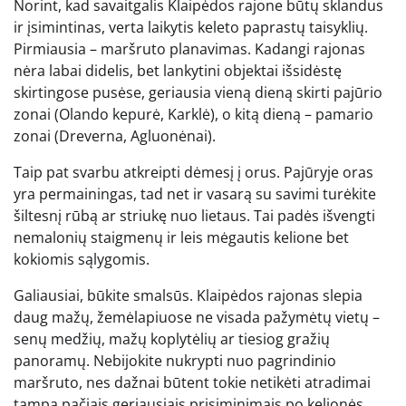
Norint, kad savaitgalis Klaipėdos rajone būtų sklandus
ir įsimintinas, verta laikytis keleto paprastų taisyklių.
Pirmiausia – maršruto planavimas. Kadangi rajonas
nėra labai didelis, bet lankytini objektai išsidėstę
skirtingose pusėse, geriausia vieną dieną skirti pajūrio
zonai (Olando kepurė, Karklė), o kitą dieną – pamario
zonai (Dreverna, Agluonėnai).
Taip pat svarbu atkreipti dėmesį į orus. Pajūryje oras
yra permainingas, tad net ir vasarą su savimi turėkite
šiltesnį rūbą ar striukę nuo lietaus. Tai padės išvengti
nemalonių staigmenų ir leis mėgautis kelione bet
kokiomis sąlygomis.
Galiausiai, būkite smalsūs. Klaipėdos rajonas slepia
daug mažų, žemėlapiuose ne visada pažymėtų vietų –
senų medžių, mažų koplytėlių ar tiesiog gražių
panoramų. Nebijokite nukrypti nuo pagrindinio
maršruto, nes dažnai būtent tokie netikėti atradimai
tampa pačiais geriausiais prisiminimais po kelionės.