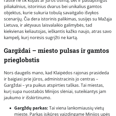
rasite ne tik kopas ar jūros ošimą, bet ir paslaptingus
piliakalnius, istorinius dvarus bei unikalius gamtos
objektus, kurie sukuria tobulą savaitgalio išvykos
scenarijų. Čia dera istorinis palikimas, susijęs su Mažąja
Lietuva, ir aktyvaus laisvalaikio galimybės, tad
kiekvienas keliautojas, ieškantis kažko naujo, atras savo
kampelį, kurį norėsis sugrįžti ne kartą.
Gargždai – miesto pulsas ir gamtos
prieglobstis
Nors daugelis mano, kad Klaipėdos rajonas prasideda
ir baigiasi prie jūros, administracinis jo centras –
Gargždai – yra puikus atspirties taškas. Tai miestas,
kurį supa nuostabūs Minijos slėniai, suteikiantys jam
jaukumo ir išskirtinumo.
Gargždų parkas:
Tai viena lankomiausių vietų
mieste. Parkas įsikūręs vaizdingame Minijos upės