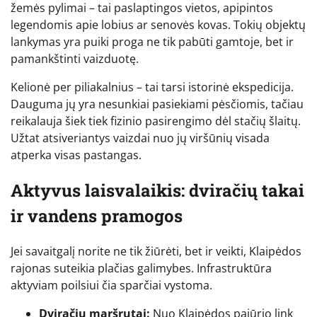
žemės pylimai – tai paslaptingos vietos, apipintos
legendomis apie lobius ar senovės kovas. Tokių objektų
lankymas yra puiki proga ne tik pabūti gamtoje, bet ir
pamankštinti vaizduotę.
Kelionė per piliakalnius – tai tarsi istorinė ekspedicija.
Dauguma jų yra nesunkiai pasiekiami pėsčiomis, tačiau
reikalauja šiek tiek fizinio pasirengimo dėl stačių šlaitų.
Užtat atsiveriantys vaizdai nuo jų viršūnių visada
atperka visas pastangas.
Aktyvus laisvalaikis: dviračių takai
ir vandens pramogos
Jei savaitgalį norite ne tik žiūrėti, bet ir veikti, Klaipėdos
rajonas suteikia plačias galimybes. Infrastruktūra
aktyviam poilsiui čia sparčiai vystoma.
Dviračių maršrutai:
Nuo Klaipėdos pajūrio link