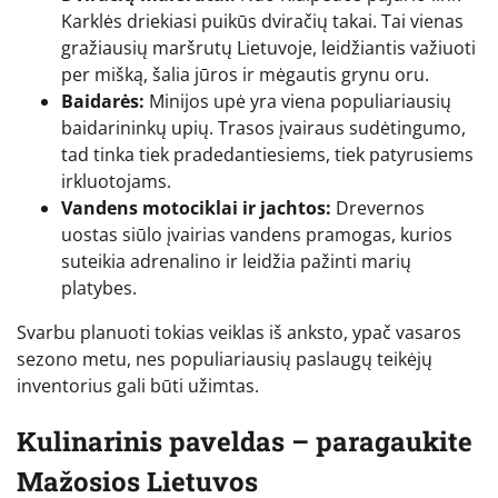
Karklės driekiasi puikūs dviračių takai. Tai vienas
gražiausių maršrutų Lietuvoje, leidžiantis važiuoti
per mišką, šalia jūros ir mėgautis grynu oru.
Baidarės:
Minijos upė yra viena populiariausių
baidarininkų upių. Trasos įvairaus sudėtingumo,
tad tinka tiek pradedantiesiems, tiek patyrusiems
irkluotojams.
Vandens motociklai ir jachtos:
Drevernos
uostas siūlo įvairias vandens pramogas, kurios
suteikia adrenalino ir leidžia pažinti marių
platybes.
Svarbu planuoti tokias veiklas iš anksto, ypač vasaros
sezono metu, nes populiariausių paslaugų teikėjų
inventorius gali būti užimtas.
Kulinarinis paveldas – paragaukite
Mažosios Lietuvos