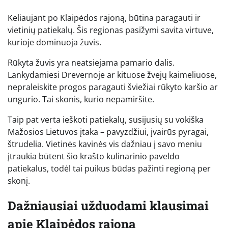
Keliaujant po Klaipėdos rajoną, būtina paragauti ir
vietinių patiekalų. Šis regionas pasižymi savita virtuve,
kurioje dominuoja žuvis.
Rūkyta žuvis yra neatsiejama pamario dalis.
Lankydamiesi Drevernoje ar kituose žvejų kaimeliuose,
nepraleiskite progos paragauti šviežiai rūkyto karšio ar
ungurio. Tai skonis, kurio nepamiršite.
Taip pat verta ieškoti patiekalų, susijusių su vokiška
Mažosios Lietuvos įtaka – pavyzdžiui, įvairūs pyragai,
štrudelia. Vietinės kavinės vis dažniau į savo meniu
įtraukia būtent šio krašto kulinarinio paveldo
patiekalus, todėl tai puikus būdas pažinti regioną per
skonį.
Dažniausiai užduodami klausimai
apie Klaipėdos rajoną