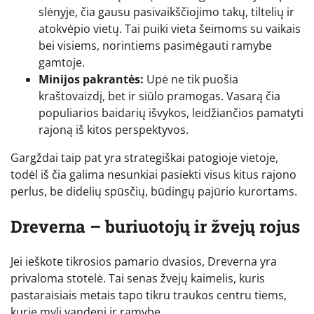
slėnyje, čia gausu pasivaikščiojimo takų, tiltelių ir
atokvėpio vietų. Tai puiki vieta šeimoms su vaikais
bei visiems, norintiems pasimėgauti ramybe
gamtoje.
Minijos pakrantės:
Upė ne tik puošia
kraštovaizdį, bet ir siūlo pramogas. Vasarą čia
populiarios baidarių išvykos, leidžiančios pamatyti
rajoną iš kitos perspektyvos.
Gargždai taip pat yra strategiškai patogioje vietoje,
todėl iš čia galima nesunkiai pasiekti visus kitus rajono
perlus, be didelių spūsčių, būdingų pajūrio kurortams.
Dreverna – buriuotojų ir žvejų rojus
Jei ieškote tikrosios pamario dvasios, Dreverna yra
privaloma stotelė. Tai senas žvejų kaimelis, kuris
pastaraisiais metais tapo tikru traukos centru tiems,
kurie myli vandenį ir ramybę.