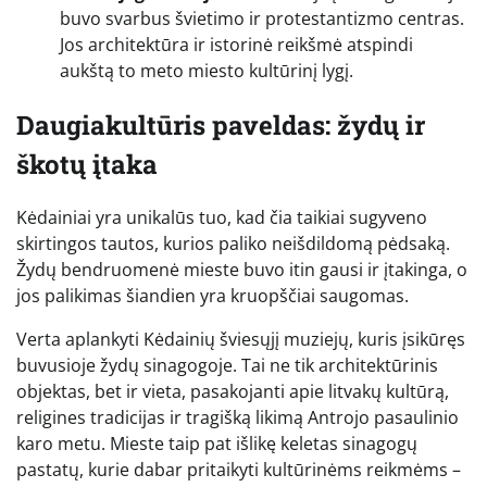
buvo svarbus švietimo ir protestantizmo centras.
Jos architektūra ir istorinė reikšmė atspindi
aukštą to meto miesto kultūrinį lygį.
Daugiakultūris paveldas: žydų ir
škotų įtaka
Kėdainiai yra unikalūs tuo, kad čia taikiai sugyveno
skirtingos tautos, kurios paliko neišdildomą pėdsaką.
Žydų bendruomenė mieste buvo itin gausi ir įtakinga, o
jos palikimas šiandien yra kruopščiai saugomas.
Verta aplankyti Kėdainių šviesųjį muziejų, kuris įsikūręs
buvusioje žydų sinagogoje. Tai ne tik architektūrinis
objektas, bet ir vieta, pasakojanti apie litvakų kultūrą,
religines tradicijas ir tragišką likimą Antrojo pasaulinio
karo metu. Mieste taip pat išlikę keletas sinagogų
pastatų, kurie dabar pritaikyti kultūrinėms reikmėms –