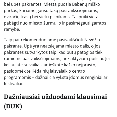
bei upės pakrantės. Miestą puošia Babėnų miško
parkas, kuriame gausu takų pasivaikščiojimams,
dviračių trasų bei vietų piknikams. Tai puiki vieta
pabėgti nuo miesto šurmulio ir pasimėgauti gamtos
ramybe.
Taip pat rekomenduojame pasivaikščioti Nevėžio
pakrante. Upė yra neatsiejama miesto dalis, o jos
pakrantės sutvarkytos taip, kad būtų patogios tiek
ramiems pasivaikščiojimams, tiek aktyviam poilsiui. Jei
keliaujate su vaikais ar ieškote kažko neįprasto,
pasidomėkite Kėdainių laisvalaikio centro
programomis – dažnai čia vyksta įdomūs renginiai ar
festivaliai.
Dažniausiai užduodami klausimai
(DUK)