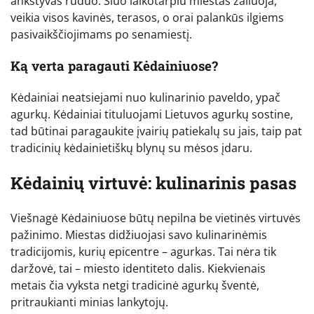
ankstyvas ruduo. Šiuo laikotarpiu miestas žaliuoja,
veikia visos kavinės, terasos, o orai palankūs ilgiems
pasivaikščiojimams po senamiestį.
Ką verta paragauti Kėdainiuose?
Kėdainiai neatsiejami nuo kulinarinio paveldo, ypač
agurkų. Kėdainiai tituluojami Lietuvos agurkų sostine,
tad būtinai paragaukite įvairių patiekalų su jais, taip pat
tradicinių kėdainietiškų blynų su mėsos įdaru.
Kėdainių virtuvė: kulinarinis pasas
Viešnagė Kėdainiuose būtų nepilna be vietinės virtuvės
pažinimo. Miestas didžiuojasi savo kulinarinėmis
tradicijomis, kurių epicentre – agurkas. Tai nėra tik
daržovė, tai – miesto identiteto dalis. Kiekvienais
metais čia vyksta netgi tradicinė agurkų šventė,
pritraukianti minias lankytojų.