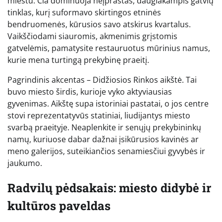
miestu. Čia dominuoja neįprastas, daugiakampis gatvių
tinklas, kurį suformavo skirtingos etninės
bendruomenės, kūrusios savo atskirus kvartalus.
Vaikščiodami siauromis, akmenimis grįstomis
gatvelėmis, pamatysite restauruotus mūrinius namus,
kurie mena turtingą prekybinę praeitį.
Pagrindinis akcentas – Didžiosios Rinkos aikštė. Tai
buvo miesto širdis, kurioje vyko aktyviausias
gyvenimas. Aikštę supa istoriniai pastatai, o jos centre
stovi reprezentatyvūs statiniai, liudijantys miesto
svarbą praeityje. Neaplenkite ir senųjų prekybininkų
namų, kuriuose dabar dažnai įsikūrusios kavinės ar
meno galerijos, suteikiančios senamiesčiui gyvybės ir
jaukumo.
Radvilų pėdsakais: miesto didybė ir
kultūros paveldas