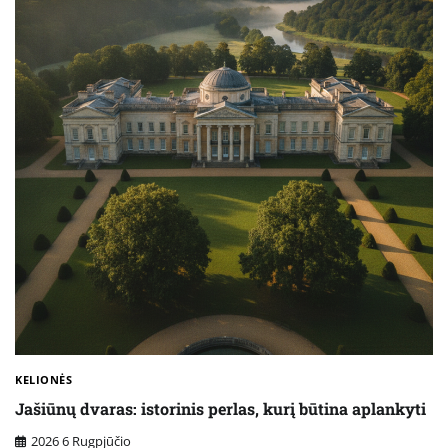
KELIONĖS
Jašiūnų dvaras: istorinis perlas, kurį būtina aplankyti
2026 6 Rugpjūčio