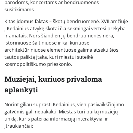
parodoms, koncertams ar bendruomenės
susitikimams.
Kitas įdomus faktas – škotų bendruomenė. XVII amžiuje
į Kėdainius atvykę škotai čia sėkmingai vertėsi prekyba
ir amatais. Nors šiandien jų bendruomenės nėra,
istoriniuose šaltiniuose ir kai kuriuose
architektūriniuose elementuose galima atsekti šios
tautos paliktą įtaką, kuri miestui suteikė
kosmopolitiškumo prieskonio.
Muziejai, kuriuos privaloma
aplankyti
Norint giliau suprasti Kėdainius, vien pasivaikščiojimo
gatvėmis gali nepakakti. Miestas turi puikų muziejų
tinklą, kuris pateikia informaciją interaktyviai ir
įtraukiančiai: