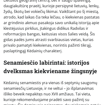
Lietuvos geografinį centrą, bet ir saugo spalvingą,
daugiakultūrę praeitį, kurioje persipynė lietuvių, lenkų,
žydų, škotų bei vokiečių likimai. Vaikštant po šį miestą,
atrodo, kad laikas čia teka lėčiau, o kiekvienas pastatas
ar grindinio akmuo pasakoja savo unikalią istoriją apie
klestėjusius pirklius, įtakingus didikus Radvilas ir
reformacijos bangas, keitusias visos šalies veidą. Šis
gidas padės jums atrasti svarbiausias vietas, kurias
privalo pamatyti kiekvienas, norintis pažinti tikrąjį,
paslaptingąjį Kėdainių charakterį.
Senamiesčio labirintai: istorijos
dvelksmas kiekviename žingsnyje
Kėdainių senamiestis yra vienas iš septynių saugomų
senamiesčių Lietuvoje, ir ne veltui – jo išplanavimas
išliko beveik nepakitęs nuo XVII amžiaus. Tai vieta,
kurioje rekomenduojame pradėti savo pažintį su