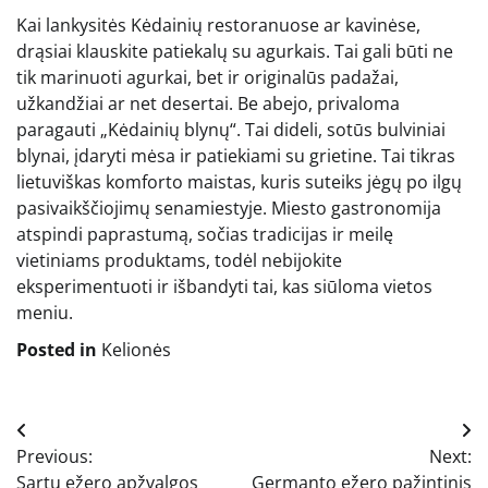
Kai lankysitės Kėdainių restoranuose ar kavinėse,
drąsiai klauskite patiekalų su agurkais. Tai gali būti ne
tik marinuoti agurkai, bet ir originalūs padažai,
užkandžiai ar net desertai. Be abejo, privaloma
paragauti „Kėdainių blynų“. Tai dideli, sotūs bulviniai
blynai, įdaryti mėsa ir patiekiami su grietine. Tai tikras
lietuviškas komforto maistas, kuris suteiks jėgų po ilgų
pasivaikščiojimų senamiestyje. Miesto gastronomija
atspindi paprastumą, sočias tradicijas ir meilę
vietiniams produktams, todėl nebijokite
eksperimentuoti ir išbandyti tai, kas siūloma vietos
meniu.
Posted in
Kelionės
Navigacija
Previous:
Next:
tarp
Sartų ežero apžvalgos
Germanto ežero pažintinis