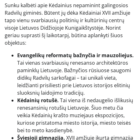
Sunku kalbėti apie Kėdainius nepaminint galingosios
Radvilų giminės. Būtent jų dėka Kėdainiai XVII amžiuje
tapo vienu svarbiausių politinių ir kultūrinių centrų
visoje Lietuvos Didžiojoje Kunigaikštystėje. Norint
geriau suprasti šį laikotarpį, būtina aplankyti šiuos
objektus:
Evangelikų reformatų bažnyčia ir mauzoliejus.
Tai vienas svarbiausių renesanso architektūros
paminklų Lietuvoje. Bažnyčios rūsiuose saugomi
didikų Radvilų sarkofagai – tai unikali vieta,
leidžianti prisiliesti prie Lietuvos istorijos elitinių
sluoksnių laidojimo tradicijų.
Kėdainių rotušė.
Tai viena iš nedaugelio išlikusių
renesansinių rotušių Lietuvoje. Šiuo metu čia
veikia Kėdainių krašto muziejaus ekspozicijos,
kuriose pristatoma miesto istorija, miesto teisės
bei to meto kasdienybė.
Šviesioji gimnazija.
XVII amžiuje įkurta gimnazija