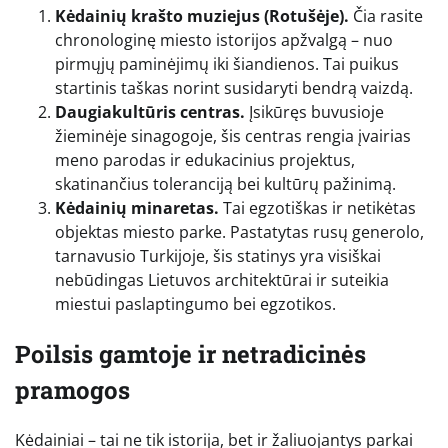
Kėdainių krašto muziejus (Rotušėje).
Čia rasite
chronologinę miesto istorijos apžvalgą – nuo
pirmųjų paminėjimų iki šiandienos. Tai puikus
startinis taškas norint susidaryti bendrą vaizdą.
Daugiakultūris centras.
Įsikūręs buvusioje
žieminėje sinagogoje, šis centras rengia įvairias
meno parodas ir edukacinius projektus,
skatinančius toleranciją bei kultūrų pažinimą.
Kėdainių minaretas.
Tai egzotiškas ir netikėtas
objektas miesto parke. Pastatytas rusų generolo,
tarnavusio Turkijoje, šis statinys yra visiškai
nebūdingas Lietuvos architektūrai ir suteikia
miestui paslaptingumo bei egzotikos.
Poilsis gamtoje ir netradicinės
pramogos
Kėdainiai – tai ne tik istorija, bet ir žaliuojantys parkai