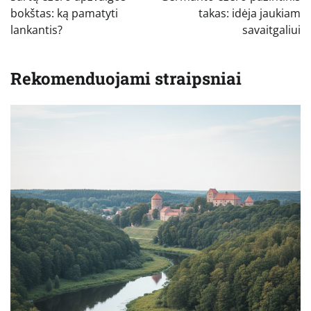
įrašų
bokštas: ką pamatyti
takas: idėja jaukiam
lankantis?
savaitgaliui
Rekomenduojami straipsniai