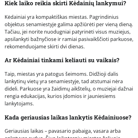
Kiek laiko reikia skirti Kėdainių lankymui?
Kėdainiai yra kompaktiškas miestas. Pagrindinius
objektus senamiestyje galima apžiūrėti per vieną dieną.
Tačiau, jei norite nuodugniai patyrinėti visus muziejus,
apsilankyti bažnyčiose ir ramiai pasivaikščioti parkuose,
rekomenduojame skirti dvi dienas.
Ar Kėdainiai tinkami keliauti su vaikais?
Taip, miestas yra patogus šeimoms. Didžioji dalis
lankytinų vietų yra senamiestyje, tad atstumai nėra
dideli. Parkuose yra žaidimų aikštelių, o muziejai dažnai
rengia edukacijas, kurios įdomios ir jauniesiems
lankytojams.
Kada geriausias laikas lankytis Kėdainiuose?
Geriausias laikas – pavasario pabaiga, vasara arba