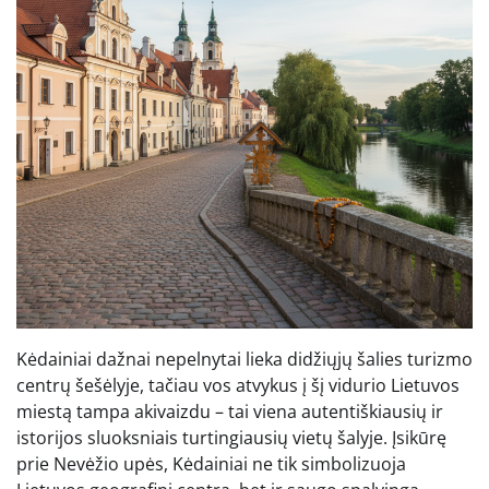
Kėdainiai dažnai nepelnytai lieka didžiųjų šalies turizmo
centrų šešėlyje, tačiau vos atvykus į šį vidurio Lietuvos
miestą tampa akivaizdu – tai viena autentiškiausių ir
istorijos sluoksniais turtingiausių vietų šalyje. Įsikūrę
prie Nevėžio upės, Kėdainiai ne tik simbolizuoja