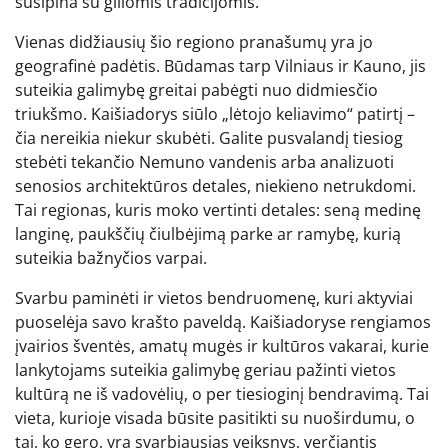
susipina su giliomis tradicijomis.
Vienas didžiausių šio regiono pranašumų yra jo
geografinė padėtis. Būdamas tarp Vilniaus ir Kauno, jis
suteikia galimybę greitai pabėgti nuo didmiesčio
triukšmo. Kaišiadorys siūlo „lėtojo keliavimo“ patirtį –
čia nereikia niekur skubėti. Galite pusvalandį tiesiog
stebėti tekančio Nemuno vandenis arba analizuoti
senosios architektūros detales, niekieno netrukdomi.
Tai regionas, kuris moko vertinti detales: seną medinę
langinę, paukščių čiulbėjimą parke ar ramybę, kurią
suteikia bažnyčios varpai.
Svarbu paminėti ir vietos bendruomenę, kuri aktyviai
puoselėja savo krašto paveldą. Kaišiadoryse rengiamos
įvairios šventės, amatų mugės ir kultūros vakarai, kurie
lankytojams suteikia galimybę geriau pažinti vietos
kultūrą ne iš vadovėlių, o per tiesioginį bendravimą. Tai
vieta, kurioje visada būsite pasitikti su nuoširdumu, o
tai, ko gero, yra svarbiausias veiksnys, verčiantis