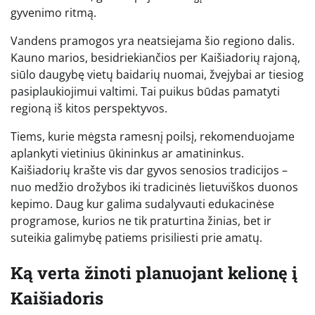
gyvenimo ritmą.
Vandens pramogos yra neatsiejama šio regiono dalis.
Kauno marios, besidriekiančios per Kaišiadorių rajoną,
siūlo daugybę vietų baidarių nuomai, žvejybai ar tiesiog
pasiplaukiojimui valtimi. Tai puikus būdas pamatyti
regioną iš kitos perspektyvos.
Tiems, kurie mėgsta ramesnį poilsį, rekomenduojame
aplankyti vietinius ūkininkus ar amatininkus.
Kaišiadorių krašte vis dar gyvos senosios tradicijos –
nuo medžio drožybos iki tradicinės lietuviškos duonos
kepimo. Daug kur galima sudalyvauti edukacinėse
programose, kurios ne tik praturtina žinias, bet ir
suteikia galimybę patiems prisiliesti prie amatų.
Ką verta žinoti planuojant kelionę į
Kaišiadoris