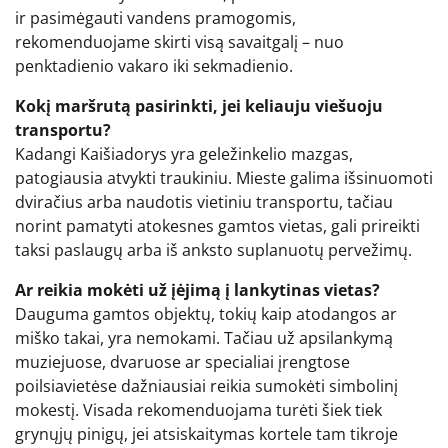
ir pasimėgauti vandens pramogomis,
rekomenduojame skirti visą savaitgalį – nuo
penktadienio vakaro iki sekmadienio.
Kokį maršrutą pasirinkti, jei keliauju viešuoju
transportu?
Kadangi Kaišiadorys yra geležinkelio mazgas,
patogiausia atvykti traukiniu. Mieste galima išsinuomoti
dviračius arba naudotis vietiniu transportu, tačiau
norint pamatyti atokesnes gamtos vietas, gali prireikti
taksi paslaugų arba iš anksto suplanuotų pervežimų.
Ar reikia mokėti už įėjimą į lankytinas vietas?
Dauguma gamtos objektų, tokių kaip atodangos ar
miško takai, yra nemokami. Tačiau už apsilankymą
muziejuose, dvaruose ar specialiai įrengtose
poilsiavietėse dažniausiai reikia sumokėti simbolinį
mokestį. Visada rekomenduojama turėti šiek tiek
grynųjų pinigų, jei atsiskaitymas kortele tam tikroje