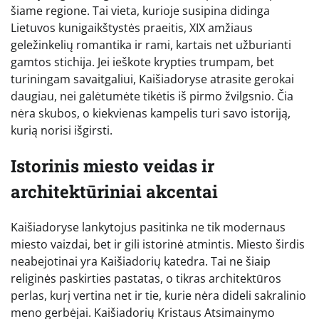
šiame regione. Tai vieta, kurioje susipina didinga
Lietuvos kunigaikštystės praeitis, XIX amžiaus
geležinkelių romantika ir rami, kartais net užburianti
gamtos stichija. Jei ieškote krypties trumpam, bet
turiningam savaitgaliui, Kaišiadoryse atrasite gerokai
daugiau, nei galėtumėte tikėtis iš pirmo žvilgsnio. Čia
nėra skubos, o kiekvienas kampelis turi savo istoriją,
kurią norisi išgirsti.
Istorinis miesto veidas ir
architektūriniai akcentai
Kaišiadoryse lankytojus pasitinka ne tik modernaus
miesto vaizdai, bet ir gili istorinė atmintis. Miesto širdis
neabejotinai yra Kaišiadorių katedra. Tai ne šiaip
religinės paskirties pastatas, o tikras architektūros
perlas, kurį vertina net ir tie, kurie nėra dideli sakralinio
meno gerbėjai. Kaišiadorių Kristaus Atsimainymo