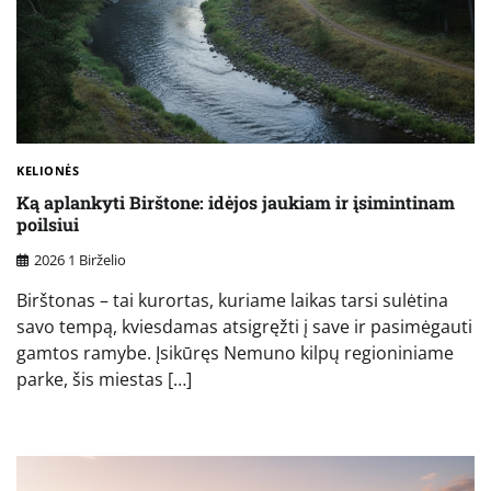
KELIONĖS
Ką aplankyti Birštone: idėjos jaukiam ir įsimintinam
poilsiui
2026 1 Birželio
Birštonas – tai kurortas, kuriame laikas tarsi sulėtina
savo tempą, kviesdamas atsigręžti į save ir pasimėgauti
gamtos ramybe. Įsikūręs Nemuno kilpų regioniniame
parke, šis miestas […]