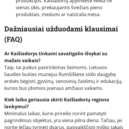
produkcijos. Kaišiadorių apylinkėse veikia ne
vienas ūkis, prekiaujantis šviežiais pieno
produktais, medumi ar natūralia mėsa.
Dažniausiai užduodami klausimai
(FAQ)
Ar Kaišiadorys tinkami savaitgalio išvykai su
mažais vaikais?
Taip, tai puikus pasirinkimas šeimoms. Lietuvos
liaudies buities muziejus Rumšiškėse siūlo daugybę
erdvės bėgioti, gyvūnų, senovinių žaidimų ir edukacijų,
kurios bus įdomios įvairaus amžiaus vaikams.
Kiek laiko geriausia skirti Kaišiadorių regiono
lankymui?
Minimalus laikas, kurio prireiks norint pamatyti
pagrindinius objektus, yra viena pilna diena. Tačiau, jei
norite lėčiau tyrinėti dvarus, pasivaikščioti miško takais