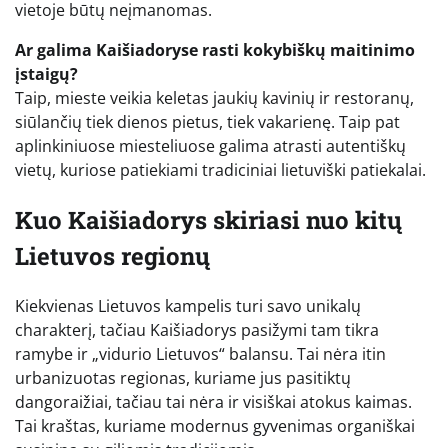
vietoje būtų neįmanomas.
Ar galima Kaišiadoryse rasti kokybiškų maitinimo
įstaigų?
Taip, mieste veikia keletas jaukių kavinių ir restoranų,
siūlančių tiek dienos pietus, tiek vakarienę. Taip pat
aplinkiniuose miesteliuose galima atrasti autentiškų
vietų, kuriose patiekiami tradiciniai lietuviški patiekalai.
Kuo Kaišiadorys skiriasi nuo kitų
Lietuvos regionų
Kiekvienas Lietuvos kampelis turi savo unikalų
charakterį, tačiau Kaišiadorys pasižymi tam tikra
ramybe ir „vidurio Lietuvos“ balansu. Tai nėra itin
urbanizuotas regionas, kuriame jus pasitiktų
dangoraižiai, tačiau tai nėra ir visiškai atokus kaimas.
Tai kraštas, kuriame modernus gyvenimas organiškai