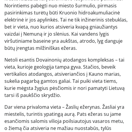
Norintiems pabėgti nuo miesto šurmulio, pirmasis
pasirinkimas turėtų būti Kruonio hidroakumuliacinė
elektrinė ir jos apylinkės. Tai ne tik inžinerinis stebuklas,
bet ir vieta, nuo kurios atsiveria kvapą gniaužiantys
vaizdai į Nemuną ir jo slėnius. Kai vandens lygis
viršutiniame baseine yra aukštas, atrodo, lyg danguje
būtų įrengtas milžiniškas ežeras.
Netoli esantis Dovainonių atodangos kompleksas – tai
vieta, kurioje geologija tampa gyva. Stačios, beveik
vertikalios atodangos, atsiveriančios į Kauno marias,
sukelia pagarbą gamtos galiai. Tai puiki vieta tiems,
kurie mėgsta žygius pėsčiomis ir nori pamatyti Lietuvą
tarsi iš paukščio skrydžio.
Dar viena privaloma vieta – Žaslių ežerynas. Žasliai yra
miestelis, turintis ypatingą aurą. Pats ežeras su jame
esančiomis salomis vilioja poilsiautojus vasaros metu,
o žiemą čia atsiveria ne mažiau nuostabūs, tylūs