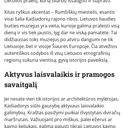
Lietuvos praeitį, kurią svarbu išsaugoti ir suprasti.
Kitas ryškus akcentas – Rumšiškių miestelis, esantis
visai šalia Kaišiadorių rajono ribos. Lietuvos liaudies
buities muziejus yra vieta, kurioje galima praleisti visą
dieną ir vis tiek jaustis, lyg dar ne viską pamatėte. Tai
didžiausias toks muziejus po atviru dangumi ne tik
Lietuvoje, bet ir visoje Šiaurės Europoje. Čia atvežtos
autentiškos sodybos iš visų Lietuvos etnografinių
regionų sukuria vientisą, gyvą istorijos paveikslą.
Aktyvus laisvalaikis ir pramogos
savaitgalį
Jei nesate vien tik istorijos ar architektūros mylėtojas,
Kaišiadorys siūlo gausybę aktyvaus laisvalaikio
galimybių. Kraštas pasižymi puikiai išvystytais dviračių
maršrutais. Važiuojant pro miškus, palei ežerus ar
kaimo keliukais, galima pajusti tikrąjį Lietuvos kaimo