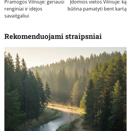
Pramogos Vilniuje: geriausi
Įdomios vietos Vilniuje: ką
įrašų
renginiai ir idėjos
būtina pamatyti bent kartą
savaitgaliui
Rekomenduojami straipsniai