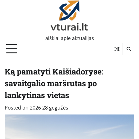
Skip
to
content
aiškiai apie aktualijas
Ką pamatyti Kaišiadoryse:
savaitgalio maršrutas po
lankytinas vietas
Posted on
2026 28 gegužės