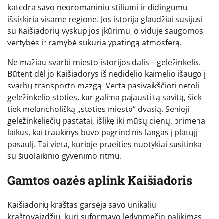
katedra savo neoromaniniu stiliumi ir didingumu
išsiskiria visame regione. Jos istorija glaudžiai susijusi
su Kaišiadorių vyskupijos įkūrimu, o viduje saugomos
vertybės ir ramybė sukuria ypatingą atmosferą.
Ne mažiau svarbi miesto istorijos dalis – geležinkelis.
Būtent dėl jo Kaišiadorys iš nedidelio kaimelio išaugo į
svarbų transporto mazgą. Verta pasivaikščioti netoli
geležinkelio stoties, kur galima pajausti tą savitą, šiek
tiek melancholišką „stoties miesto“ dvasią. Senieji
geležinkeliečių pastatai, išlikę iki mūsų dienų, primena
laikus, kai traukinys buvo pagrindinis langas į platųjį
pasaulį. Tai vieta, kurioje praeities nuotykiai susitinka
su šiuolaikinio gyvenimo ritmu.
Gamtos oazės aplink Kaišiadoris
Kaišiadorių kraštas garsėja savo unikaliu
kraštovaizdžiu, kurį suformavo ledynmečio palikimas.