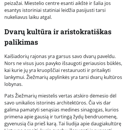
peizažai. Miestelio centre esanti aikštė ir šalia jos
esantys istoriniai statiniai leidžia pasijusti tarsi
nukeliavus laiku atgal.
Dvarų kultūra ir aristokratiškas
palikimas
Kaišiadorių rajonas yra garsus savo dvarų paveldu.
Nors ne visus juos pavyko išsaugoti geriausios būklės,
kai kurie jų yra kruopščiai restauruoti ir pritaikyti
lankymui. Žiežmarių apylinkės yra tarsi dvarų kultūros
lobynas.
Pats Žiežmarių miestelis vertas atskiro dėmesio dėl
savo unikalios istorinės architektūros. Čia vis dar
galima pamatyti senąsias medines sinagogas, kurios
primena apie gausią ir turtingą žydų bendruomenę,
gyvenusią čia prieš karą. Tai liudija apie daugiakultūrę