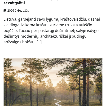
savaitgaliui
2026 9 Gegužės
Lietuva, garsėjanti savo lygumų kraštovaizdžiu, dažnai
klaidingai laikoma kraštu, kuriame trūksta aukščio
pojūčio. Tačiau per pastarąjį dešimtmetį šalyje išdygo
dešimtys modernių, architektūriškai įspūdingų
apžvalgos bokštų, […]