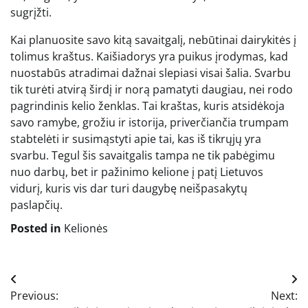
sugrįžti.
Kai planuosite savo kitą savaitgalį, nebūtinai dairykitės į
tolimus kraštus. Kaišiadorys yra puikus įrodymas, kad
nuostabūs atradimai dažnai slepiasi visai šalia. Svarbu
tik turėti atvirą širdį ir norą pamatyti daugiau, nei rodo
pagrindinis kelio ženklas. Tai kraštas, kuris atsidėkoja
savo ramybe, grožiu ir istorija, priverčiančia trumpam
stabtelėti ir susimąstyti apie tai, kas iš tikrųjų yra
svarbu. Tegul šis savaitgalis tampa ne tik pabėgimu
nuo darbų, bet ir pažinimo kelione į patį Lietuvos
vidurį, kuris vis dar turi daugybę neišpasakytų
paslapčių.
Posted in
Kelionės
Navigacija
Previous:
Next:
tarp