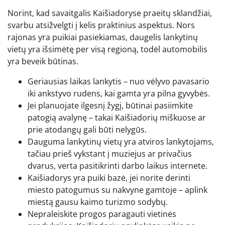
Norint, kad savaitgalis Kaišiadoryse praeitų sklandžiai,
svarbu atsižvelgti į kelis praktinius aspektus. Nors
rajonas yra puikiai pasiekiamas, daugelis lankytinų
vietų yra išsimėtę per visą regioną, todėl automobilis
yra beveik būtinas.
Geriausias laikas lankytis – nuo vėlyvo pavasario
iki ankstyvo rudens, kai gamta yra pilna gyvybės.
Jei planuojate ilgesnį žygį, būtinai pasiimkite
patogią avalynę – takai Kaišiadorių miškuose ar
prie atodangų gali būti nelygūs.
Dauguma lankytinų vietų yra atviros lankytojams,
tačiau prieš vykstant į muziejus ar privačius
dvarus, verta pasitikrinti darbo laikus internete.
Kaišiadorys yra puiki bazė, jei norite derinti
miesto patogumus su nakvyne gamtoje – aplink
miestą gausu kaimo turizmo sodybų.
Nepraleiskite progos paragauti vietinės