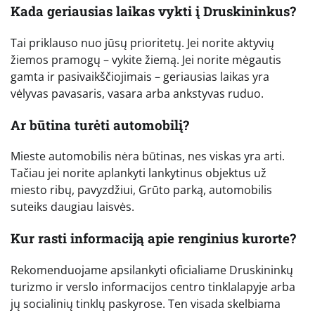
Kada geriausias laikas vykti į Druskininkus?
Tai priklauso nuo jūsų prioritetų. Jei norite aktyvių
žiemos pramogų – vykite žiemą. Jei norite mėgautis
gamta ir pasivaikščiojimais – geriausias laikas yra
vėlyvas pavasaris, vasara arba ankstyvas ruduo.
Ar būtina turėti automobilį?
Mieste automobilis nėra būtinas, nes viskas yra arti.
Tačiau jei norite aplankyti lankytinus objektus už
miesto ribų, pavyzdžiui, Grūto parką, automobilis
suteiks daugiau laisvės.
Kur rasti informaciją apie renginius kurorte?
Rekomenduojame apsilankyti oficialiame Druskininkų
turizmo ir verslo informacijos centro tinklalapyje arba
jų socialinių tinklų paskyrose. Ten visada skelbiama