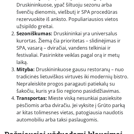
Druskininkuose, ypač šiltuoju sezonu arba
švenčių dienomis, viešbutį ir SPA procedūras
rezervuokite iš anksto. Populiariausios vietos
užsipildo greitai.
Sezoniškumas:
Druskininkai yra universalus
kurortas. Žiemą čia prioritetas – slidinėjimas ir
SPA, vasarą – dviračiai, vandens telkiniai ir
festivaliai. Pasirinkite veiklas pagal orą ir metų
laiką.
Mityba:
Druskininkuose gausu restoranų – nuo
tradicinės lietuviškos virtuvės iki modernių bistro.
Nepraleiskite progos paragauti patiekalų su
šakočiu, kuris yra šio regiono pasididžiavimas.
Transportas:
Mieste viską nesunkiai pasieksite
pėsčiomis arba dviračiu. Jei vyksite į Grūto parką
ar kitas tolimesnes vietas, patogiausia naudotis
automobiliu arba taksi paslaugomis.