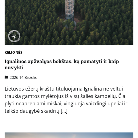
KELIONĖS
Ignalinos apžvalgos bokštas: ką pamatyti ir kaip
nuvykti
2026 14 Birželio
Lietuvos ežerų kraštu tituluojama Ignalina ne veltui
traukia gamtos mylėtojus iš visų šalies kampelių. Čia
plyti neaprėpiami miškai, vingiuoja vaizdingi upeliai ir
telkšo daugybė skaidrių […]