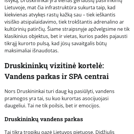
išvyką, Druskininkai yra vienas geriausių pasirinkimų
Lietuvoje, mat čia infrastruktūra sukurta taip, kad
kiekvienas atvykęs rastų kažką sau – tiek ieškantis
visiško atsipalaidavimo, tiek trokštantis adrenalino ar
kultūrinių patirčių. Šiame straipsnyje apžvelgsime ne tik
klasikinius objektus, bet ir vietas, kurios padės pajausti
tikrąjį kurorto pulsą, kad jūsų savaitgalis būtų
maksimaliai išnaudotas.
Druskininkų vizitinė kortelė:
Vandens parkas ir SPA centrai
Nors Druskininkai turi daug ką pasiūlyti, vandens
pramogos yra tai, su kuo kurortas asocijuojasi
daugeliui. Tai ne tik poilsis, bet ir emocijos.
Druskininkų vandens parkas
Tai tikra tropikų oazė Lietuvos pietuose. Didžiulis