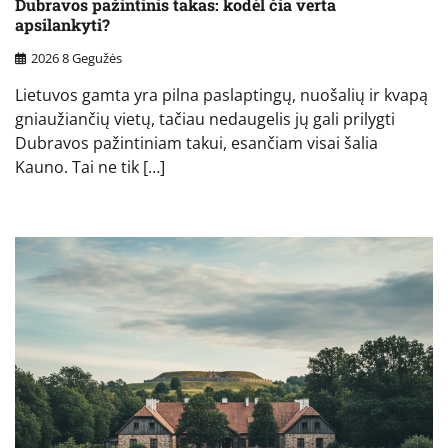
Dubravos pažintinis takas: kodėl čia verta
apsilankyti?
2026 8 Gegužės
Lietuvos gamta yra pilna paslaptingų, nuošalių ir kvapą
gniaužiančių vietų, tačiau nedaugelis jų gali prilygti
Dubravos pažintiniam takui, esančiam visai šalia
Kauno. Tai ne tik […]