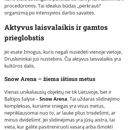
procedūromis. Tai idealus būdas „perkrauti“
organizmą po intensyvios darbo savaitės.
Aktyvus laisvalaikis ir gamtos
prieglobstis
Jei esate žmogus, kuris negali nusėdėti vienoje vietoje,
Druskininkai jus nustebins. Čia aktyvus laisvalaikis yra
kultūros dalis.
Snow Arena – žiema ištisus metus
Vienas unikaliausių objektų ne tik Lietuvoje, bet ir
Baltijos šalyse –
Snow Arena
. Tai uždaras slidinėjimo
kompleksas, kuriame sniegas yra visus metus,
nepriklausomai nuo to, ar lauke plius trisdešimt, ar
minus dvidešimt. Jei slidinėjimas yra jūsų aistra, tai
vieta, kur galite pasitreniruoti vasarą arba išmokti