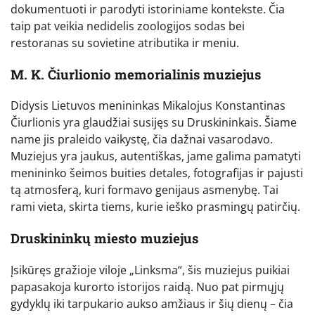
dokumentuoti ir parodyti istoriniame kontekste. Čia
taip pat veikia nedidelis zoologijos sodas bei
restoranas su sovietine atributika ir meniu.
M. K. Čiurlionio memorialinis muziejus
Didysis Lietuvos menininkas Mikalojus Konstantinas
Čiurlionis yra glaudžiai susijęs su Druskininkais. Šiame
name jis praleido vaikystę, čia dažnai vasarodavo.
Muziejus yra jaukus, autentiškas, jame galima pamatyti
menininko šeimos buities detales, fotografijas ir pajusti
tą atmosferą, kuri formavo genijaus asmenybę. Tai
rami vieta, skirta tiems, kurie ieško prasmingų patirčių.
Druskininkų miesto muziejus
Įsikūręs gražioje viloje „Linksma“, šis muziejus puikiai
papasakoja kurorto istorijos raidą. Nuo pat pirmųjų
gydyklų iki tarpukario aukso amžiaus ir šių dienų – čia