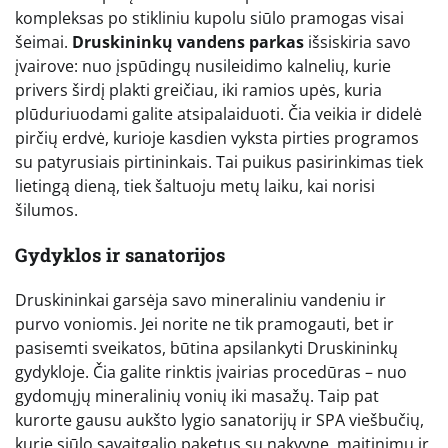
kompleksas po stikliniu kupolu siūlo pramogas visai
šeimai.
Druskininkų vandens parkas
išsiskiria savo
įvairove: nuo įspūdingų nusileidimo kalnelių, kurie
privers širdį plakti greičiau, iki ramios upės, kuria
plūduriuodami galite atsipalaiduoti. Čia veikia ir didelė
pirčių erdvė, kurioje kasdien vyksta pirties programos
su patyrusiais pirtininkais. Tai puikus pasirinkimas tiek
lietingą dieną, tiek šaltuoju metų laiku, kai norisi
šilumos.
Gydyklos ir sanatorijos
Druskininkai garsėja savo mineraliniu vandeniu ir
purvo voniomis. Jei norite ne tik pramogauti, bet ir
pasisemti sveikatos, būtina apsilankyti Druskininkų
gydykloje. Čia galite rinktis įvairias procedūras – nuo
gydomųjų mineralinių vonių iki masažų. Taip pat
kurorte gausu aukšto lygio sanatorijų ir SPA viešbučių,
kurie siūlo savaitgalio paketus su nakvyne, maitinimu ir