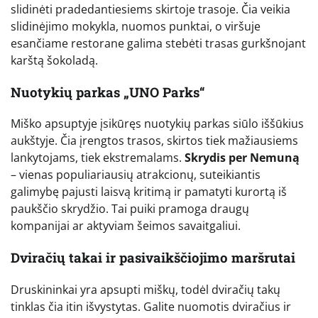
slidinėti pradedantiesiems skirtoje trasoje. Čia veikia
slidinėjimo mokykla, nuomos punktai, o viršuje
esančiame restorane galima stebėti trasas gurkšnojant
karštą šokoladą.
Nuotykių parkas „UNO Parks“
Miško apsuptyje įsikūręs nuotykių parkas siūlo iššūkius
aukštyje. Čia įrengtos trasos, skirtos tiek mažiausiems
lankytojams, tiek ekstremalams.
Skrydis per Nemuną
– vienas populiariausių atrakcionų, suteikiantis
galimybę pajusti laisvą kritimą ir pamatyti kurortą iš
paukščio skrydžio. Tai puiki pramoga draugų
kompanijai ar aktyviam šeimos savaitgaliui.
Dviračių takai ir pasivaikščiojimo maršrutai
Druskininkai yra apsupti miškų, todėl dviračių takų
tinklas čia itin išvystytas. Galite nuomotis dviračius ir