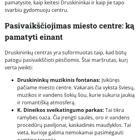
pamatysite, kaip keitėsi Druskininkai ir kaip jie tapo
svarbiu gydomuoju centru.
Pasivaikščiojimas miesto centre: ką
pamatyti einant
Druskininkų centras yra suformuotas taip, kad būtų
patogu pasivaikščioti pėsčiomis. Štai maršrutas, kurį
verta įveikti:
Druskininkų muzikinis fontanas:
Įsikūręs
pačiame miesto centre. Vakarais čia vyksta šviesų,
muzikos ir vandens šokių šou, kurie sukuria jaukią
ir romantišką atmosferą.
K. Dineikos sveikatingumo parkas:
Tai tikra
ramybės oaza. Čia įrengti saulės, oro ir vandens
procedūrų paviljonai, kaskadinės maudyklos. Tai
vieta, kurioje galima nemokamai pasimėgauti
gamtine terapija.