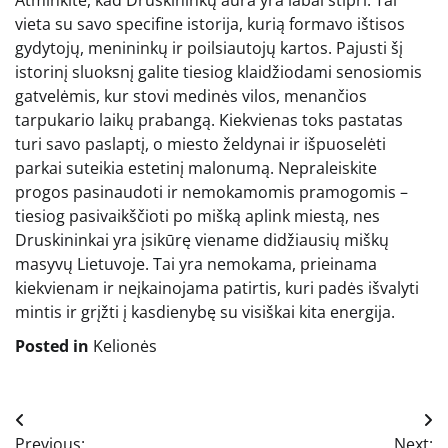
vieta su savo specifine istorija, kurią formavo ištisos
gydytojų, menininkų ir poilsiautojų kartos. Pajusti šį
istorinį sluoksnį galite tiesiog klaidžiodami senosiomis
gatvelėmis, kur stovi medinės vilos, menančios
tarpukario laikų prabangą. Kiekvienas toks pastatas
turi savo paslaptį, o miesto želdynai ir išpuoselėti
parkai suteikia estetinį malonumą. Nepraleiskite
progos pasinaudoti ir nemokamomis pramogomis –
tiesiog pasivaikščioti po mišką aplink miestą, nes
Druskininkai yra įsikūrę viename didžiausių miškų
masyvų Lietuvoje. Tai yra nemokama, prieinama
kiekvienam ir neįkainojama patirtis, kuri padės išvalyti
mintis ir grįžti į kasdienybę su visiškai kita energija.
Posted in
Kelionės
Navigacija
Previous:
Next: