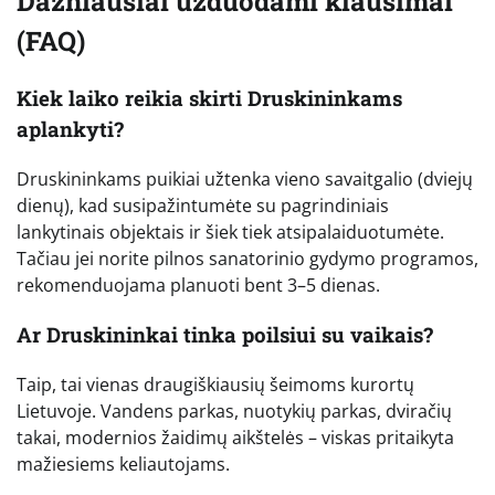
Dažniausiai užduodami klausimai
(FAQ)
Kiek laiko reikia skirti Druskininkams
aplankyti?
Druskininkams puikiai užtenka vieno savaitgalio (dviejų
dienų), kad susipažintumėte su pagrindiniais
lankytinais objektais ir šiek tiek atsipalaiduotumėte.
Tačiau jei norite pilnos sanatorinio gydymo programos,
rekomenduojama planuoti bent 3–5 dienas.
Ar Druskininkai tinka poilsiui su vaikais?
Taip, tai vienas draugiškiausių šeimoms kurortų
Lietuvoje. Vandens parkas, nuotykių parkas, dviračių
takai, modernios žaidimų aikštelės – viskas pritaikyta
mažiesiems keliautojams.