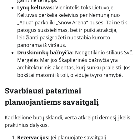
Lynų keltuvas:
Vienintelis toks Lietuvoje.
Keltuvas perkelia keleivius per Nemuną nuo
„Aqua“ parko iki „Snow Arena“ pusės. Tai ne tik
patogus susisiekimas, bet ir puiki atrakcija,
leidžianti pasigrožėti nuostabia kurorto
panorama iš viršaus.
Druskininkų bažnyčia:
Neogotikinio stiliaus Švč.
Mergelės Marijos Škaplierinės bažnyčia yra
architektūrinis akcentas, kurį sunku praleisti. Jos
bokštai matomi iš toli, o viduje tvyro ramybė.
Svarbiausi patarimai
planuojantiems savaitgalį
Kad kelionė būtų sklandi, verta atkreipti dėmesį į kelis
praktinius dalykus.
Rezervacijos:
Jei planuojate savaitgalį