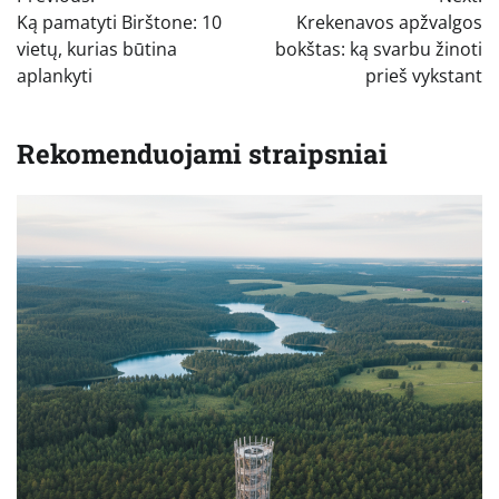
tarp
Ką pamatyti Birštone: 10
Krekenavos apžvalgos
įrašų
vietų, kurias būtina
bokštas: ką svarbu žinoti
aplankyti
prieš vykstant
Rekomenduojami straipsniai