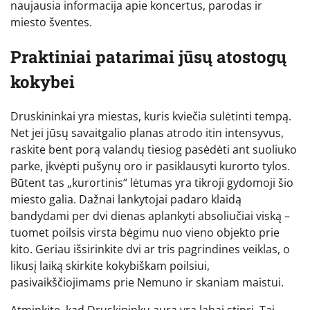
naujausia informacija apie koncertus, parodas ir
miesto šventes.
Praktiniai patarimai jūsų atostogų
kokybei
Druskininkai yra miestas, kuris kviečia sulėtinti tempą.
Net jei jūsų savaitgalio planas atrodo itin intensyvus,
raskite bent porą valandų tiesiog pasėdėti ant suoliuko
parke, įkvėpti pušynų oro ir pasiklausyti kurorto tylos.
Būtent tas „kurortinis“ lėtumas yra tikroji gydomoji šio
miesto galia. Dažnai lankytojai padaro klaidą
bandydami per dvi dienas aplankyti absoliučiai viską –
tuomet poilsis virsta bėgimu nuo vieno objekto prie
kito. Geriau išsirinkite dvi ar tris pagrindines veiklas, o
likusį laiką skirkite kokybiškam poilsiui,
pasivaikščiojimams prie Nemuno ir skaniam maistui.
Atminkite, kad Druskininkų aura yra labai stipri. Tai