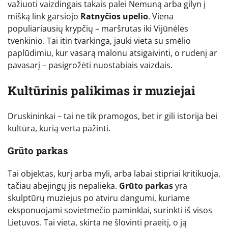
važiuoti vaizdingais takais palei Nemuną arba gilyn į
mišką link garsiojo
Ratnyčios upelio
. Viena
populiariausių krypčių – maršrutas iki Vijūnėlės
tvenkinio. Tai itin tvarkinga, jauki vieta su smėlio
paplūdimiu, kur vasarą malonu atsigaivinti, o rudenį ar
pavasarį – pasigrožėti nuostabiais vaizdais.
Kultūrinis palikimas ir muziejai
Druskininkai – tai ne tik pramogos, bet ir gili istorija bei
kultūra, kurią verta pažinti.
Grūto parkas
Tai objektas, kurį arba myli, arba labai stipriai kritikuoja,
tačiau abejingų jis nepalieka.
Grūto parkas
yra
skulptūrų muziejus po atviru dangumi, kuriame
eksponuojami sovietmečio paminklai, surinkti iš visos
Lietuvos. Tai vieta, skirta ne šlovinti praeitį, o ją