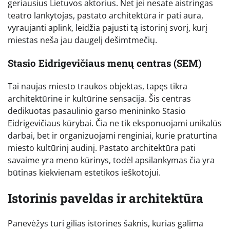
geriausius Lietuvos aktorius. Net jei nesate aistringas
teatro lankytojas, pastato architektūra ir pati aura,
vyraujanti aplink, leidžia pajusti tą istorinį svorį, kurį
miestas neša jau daugelį dešimtmečių.
Stasio Eidrigevičiaus menų centras (SEM)
Tai naujas miesto traukos objektas, tapęs tikra
architektūrine ir kultūrine sensacija. Šis centras
dedikuotas pasaulinio garso menininko Stasio
Eidrigevičiaus kūrybai. Čia ne tik eksponuojami unikalūs
darbai, bet ir organizuojami renginiai, kurie praturtina
miesto kultūrinį audinį. Pastato architektūra pati
savaime yra meno kūrinys, todėl apsilankymas čia yra
būtinas kiekvienam estetikos ieškotojui.
Istorinis paveldas ir architektūra
Panevėžys turi gilias istorines šaknis, kurias galima