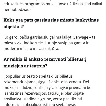
edukacinės programos muziejuose užtikrina, kad vaikai
nenuobodžiaus.
Koks yra pats garsiausias miesto lankytinas
objektas?
Ko gero, pačiu garsiausiu galima laikyti Senvagę – tai
miesto vizitinė kortelė, kurioje susipina gamta ir
moderni miesto infrastruktūra.
Ar reikia iš anksto rezervuoti bilietus į
muziejus ar teatrus?
Į populiarius teatro spektaklius bilietus
rekomenduojama įsigyti iš anksto internetu. Dėl
muziejų – didžioji dalis jų yra lengvai prieinami be
išankstinės rezervacijos, tačiau jei planuojate
apsilankyti su didele grupe, verta pasitikrinti
informaciją oficialiose įstaigų svetainėse.