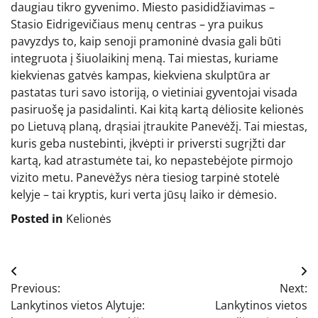
daugiau tikro gyvenimo. Miesto pasididžiavimas –
Stasio Eidrigevičiaus menų centras – yra puikus
pavyzdys to, kaip senoji pramoninė dvasia gali būti
integruota į šiuolaikinį meną. Tai miestas, kuriame
kiekvienas gatvės kampas, kiekviena skulptūra ar
pastatas turi savo istoriją, o vietiniai gyventojai visada
pasiruošę ja pasidalinti. Kai kitą kartą dėliosite kelionės
po Lietuvą planą, drąsiai įtraukite Panevėžį. Tai miestas,
kuris geba nustebinti, įkvėpti ir priversti sugrįžti dar
kartą, kad atrastumėte tai, ko nepastebėjote pirmojo
vizito metu. Panevėžys nėra tiesiog tarpinė stotelė
kelyje – tai kryptis, kuri verta jūsų laiko ir dėmesio.
Posted in
Kelionės
Navigacija
Previous:
Next:
tarp
Lankytinos vietos Alytuje:
Lankytinos vietos