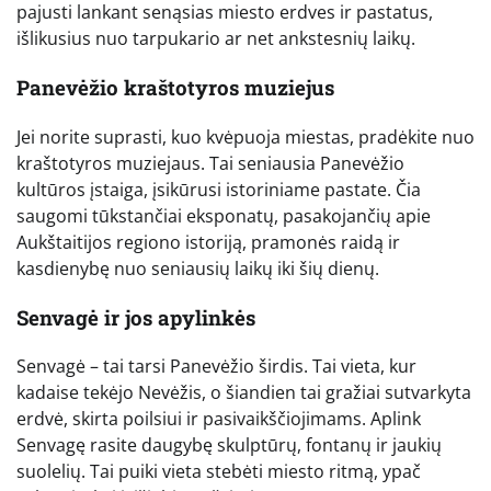
pajusti lankant senąsias miesto erdves ir pastatus,
išlikusius nuo tarpukario ar net ankstesnių laikų.
Panevėžio kraštotyros muziejus
Jei norite suprasti, kuo kvėpuoja miestas, pradėkite nuo
kraštotyros muziejaus. Tai seniausia Panevėžio
kultūros įstaiga, įsikūrusi istoriniame pastate. Čia
saugomi tūkstančiai eksponatų, pasakojančių apie
Aukštaitijos regiono istoriją, pramonės raidą ir
kasdienybę nuo seniausių laikų iki šių dienų.
Senvagė ir jos apylinkės
Senvagė – tai tarsi Panevėžio širdis. Tai vieta, kur
kadaise tekėjo Nevėžis, o šiandien tai gražiai sutvarkyta
erdvė, skirta poilsiui ir pasivaikščiojimams. Aplink
Senvagę rasite daugybę skulptūrų, fontanų ir jaukių
suolelių. Tai puiki vieta stebėti miesto ritmą, ypač