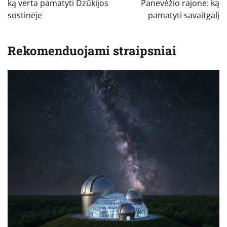
įrašų
ką verta pamatyti Dzūkijos
Panevėžio rajone: ką
sostinėje
pamatyti savaitgalį
Rekomenduojami straipsniai