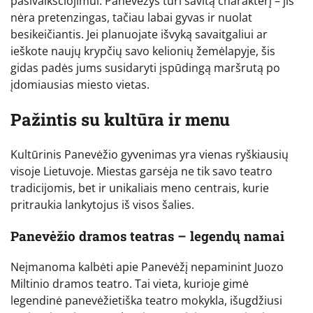
pasivaikščiojimui. Panevėžys turi savitą charakterį – jis
nėra pretenzingas, tačiau labai gyvas ir nuolat
besikeičiantis. Jei planuojate išvyką savaitgaliui ar
ieškote naujų krypčių savo kelionių žemėlapyje, šis
gidas padės jums susidaryti įspūdingą maršrutą po
įdomiausias miesto vietas.
Pažintis su kultūra ir menu
Kultūrinis Panevėžio gyvenimas yra vienas ryškiausių
visoje Lietuvoje. Miestas garsėja ne tik savo teatro
tradicijomis, bet ir unikaliais meno centrais, kurie
pritraukia lankytojus iš visos šalies.
Panevėžio dramos teatras – legendų namai
Neįmanoma kalbėti apie Panevėžį nepaminint Juozo
Miltinio dramos teatro. Tai vieta, kurioje gimė
legendinė panevėžietiška teatro mokykla, išugdžiusi