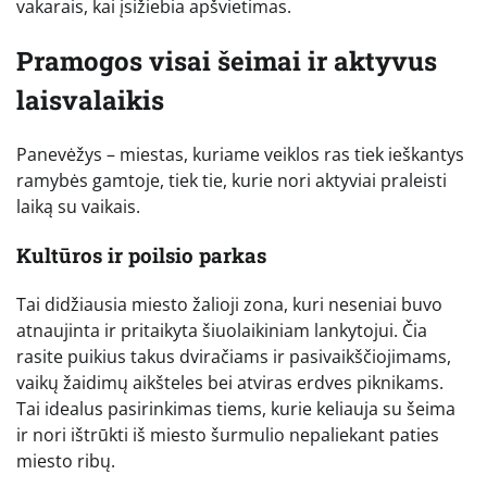
vakarais, kai įsižiebia apšvietimas.
Pramogos visai šeimai ir aktyvus
laisvalaikis
Panevėžys – miestas, kuriame veiklos ras tiek ieškantys
ramybės gamtoje, tiek tie, kurie nori aktyviai praleisti
laiką su vaikais.
Kultūros ir poilsio parkas
Tai didžiausia miesto žalioji zona, kuri neseniai buvo
atnaujinta ir pritaikyta šiuolaikiniam lankytojui. Čia
rasite puikius takus dviračiams ir pasivaikščiojimams,
vaikų žaidimų aikšteles bei atviras erdves piknikams.
Tai idealus pasirinkimas tiems, kurie keliauja su šeima
ir nori ištrūkti iš miesto šurmulio nepaliekant paties
miesto ribų.