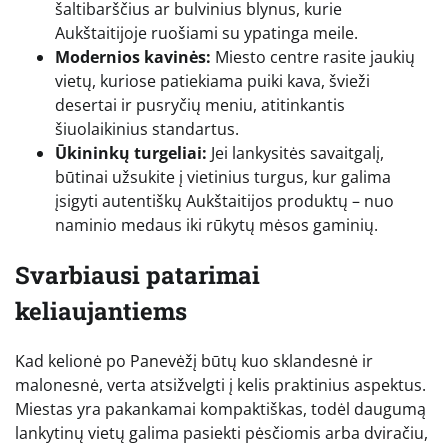
šaltibarščius ar bulvinius blynus, kurie
Aukštaitijoje ruošiami su ypatinga meile.
Modernios kavinės:
Miesto centre rasite jaukių
vietų, kuriose patiekiama puiki kava, švieži
desertai ir pusryčių meniu, atitinkantis
šiuolaikinius standartus.
Ūkininkų turgeliai:
Jei lankysitės savaitgalį,
būtinai užsukite į vietinius turgus, kur galima
įsigyti autentiškų Aukštaitijos produktų – nuo
naminio medaus iki rūkytų mėsos gaminių.
Svarbiausi patarimai
keliaujantiems
Kad kelionė po Panevėžį būtų kuo sklandesnė ir
malonesnė, verta atsižvelgti į kelis praktinius aspektus.
Miestas yra pakankamai kompaktiškas, todėl daugumą
lankytinų vietų galima pasiekti pėsčiomis arba dviračiu,