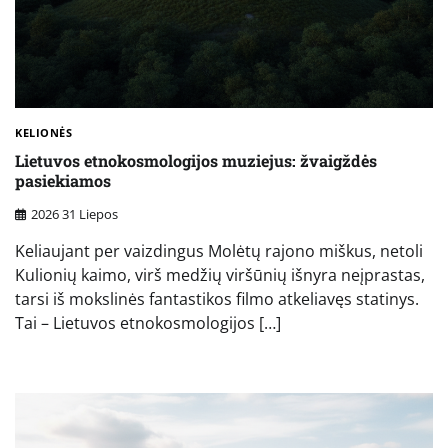
KELIONĖS
Lietuvos etnokosmologijos muziejus: žvaigždės
pasiekiamos
2026 31 Liepos
Keliaujant per vaizdingus Molėtų rajono miškus, netoli
Kulionių kaimo, virš medžių viršūnių išnyra neįprastas,
tarsi iš mokslinės fantastikos filmo atkeliavęs statinys.
Tai – Lietuvos etnokosmologijos […]