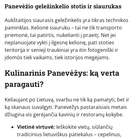
Panevėžio geležinkelio stotis ir siaurukas
Aukštaitijos siaurasis geležinkelis yra tikras technikos
paminklas. Kelionė siauruku – tai ne tik transporto
priemonė, tai patirtis, nukelianti į praeitį. Net jei
neplanuojate vykti į ilgesnę kelionę, pati stoties
teritorija ir senieji traukiniai yra itin fotogeniški ir
įdomūs tiek vaikams, tiek istorijos mėgėjams.
Kulinarinis Panevėžys: ką verta
paragauti?
Keliaujant po Lietuvą, svarbu ne tik ką pamatyti, bet ir
ką skanaus suvalgyti. Panevėžys pastaraisiais metais
džiugina vis gerėjančia kavinių ir restoranų kokybe.
Vietinė virtuvė:
Ieškokite vietų, siūlančių
tradicinius lietuviškus patiekalus – cepelinus,