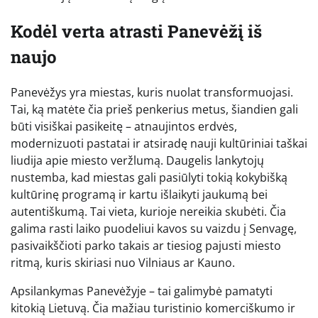
Kodėl verta atrasti Panevėžį iš
naujo
Panevėžys yra miestas, kuris nuolat transformuojasi.
Tai, ką matėte čia prieš penkerius metus, šiandien gali
būti visiškai pasikeitę – atnaujintos erdvės,
modernizuoti pastatai ir atsiradę nauji kultūriniai taškai
liudija apie miesto veržlumą. Daugelis lankytojų
nustemba, kad miestas gali pasiūlyti tokią kokybišką
kultūrinę programą ir kartu išlaikyti jaukumą bei
autentiškumą. Tai vieta, kurioje nereikia skubėti. Čia
galima rasti laiko puodeliui kavos su vaizdu į Senvagę,
pasivaikščioti parko takais ar tiesiog pajusti miesto
ritmą, kuris skiriasi nuo Vilniaus ar Kauno.
Apsilankymas Panevėžyje – tai galimybė pamatyti
kitokią Lietuvą. Čia mažiau turistinio komerciškumo ir