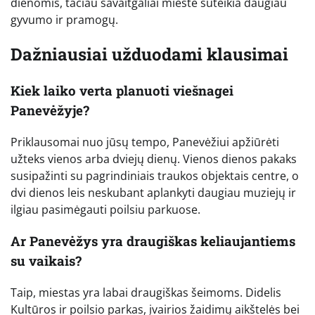
dienomis, tačiau savaitgaliai mieste suteikia daugiau
gyvumo ir pramogų.
Dažniausiai užduodami klausimai
Kiek laiko verta planuoti viešnagei
Panevėžyje?
Priklausomai nuo jūsų tempo, Panevėžiui apžiūrėti
užteks vienos arba dviejų dienų. Vienos dienos pakaks
susipažinti su pagrindiniais traukos objektais centre, o
dvi dienos leis neskubant aplankyti daugiau muziejų ir
ilgiau pasimėgauti poilsiu parkuose.
Ar Panevėžys yra draugiškas keliaujantiems
su vaikais?
Taip, miestas yra labai draugiškas šeimoms. Didelis
Kultūros ir poilsio parkas, įvairios žaidimų aikštelės bei