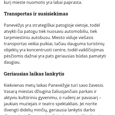
kurį mieste nuomotis yra labai paprasta.
Transportas ir susisiekimas
Panevėžys yra strategiškai patogioje vietoje, todėl
atvykti čia patogu tiek nuosavu automobiliu, tiek
tarpmiestiniu autobusu. Miesto viduje viešasis
transportas veikia puikiai, tačiau dauguma turistinių
objektų yra koncentruoti centre, todėl vaikščiojimas
pėsčiomis dažnai yra pats geriausias būdas pamatyti
daugiau.
Geriausias laikas lankytis
Kiekvienas metų laikas Panevėžyje turi savo žavesio.
Vasarą miestas džiugina žaliuojančiais parkais ir
aktyviu kultūriniu gyvenimu, o rudenį ar pavasarį –
jaukiais muziejais ir teatro spektakliais. Jei norite
išvengti didelių minčių, geriausia lankytis darbo