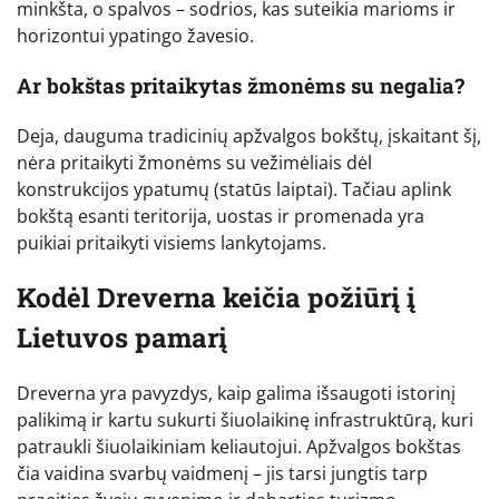
minkšta, o spalvos – sodrios, kas suteikia marioms ir
horizontui ypatingo žavesio.
Ar bokštas pritaikytas žmonėms su negalia?
Deja, dauguma tradicinių apžvalgos bokštų, įskaitant šį,
nėra pritaikyti žmonėms su vežimėliais dėl
konstrukcijos ypatumų (statūs laiptai). Tačiau aplink
bokštą esanti teritorija, uostas ir promenada yra
puikiai pritaikyti visiems lankytojams.
Kodėl Dreverna keičia požiūrį į
Lietuvos pamarį
Dreverna yra pavyzdys, kaip galima išsaugoti istorinį
palikimą ir kartu sukurti šiuolaikinę infrastruktūrą, kuri
patraukli šiuolaikiniam keliautojui. Apžvalgos bokštas
čia vaidina svarbų vaidmenį – jis tarsi jungtis tarp