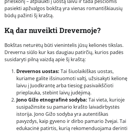
prieskonį – atplaukti į uostą laivu ir tada pėsčiomis
pasiekti apžvalgos bokštą yra vienas romantiškiausių
būdų pažinti šį kraštą.
Ką dar nuveikti Drevernoje?
Bokštas neturėtų būti vienintelis jūsų kelionės tikslas.
Dreverna siūlo kur kas daugiau patirčių, kurios padės
susidaryti pilną vaizdą apie šį kraštą:
Drevernos uostas:
Tai šiuolaikiškas uostas,
kuriame galite išsinuomoti valtį, užsisakyti kelionę
laivu į Juodkrantę arba tiesiog pasivaikščioti
prieplauka, stebint laivų judėjimą.
Jono Gižo etnografinė sodyba:
Tai vieta, kurioje
susipažinsite su pamario krašto laivadirbystės
istorija. Jono Gižo sodyba yra autentiškas
pavyzdys, kaip gyveno ir dirbo pamario žvejai. Tai
edukacinė patirtis, kurią rekomenduojama derinti