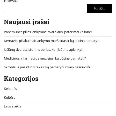
Paieška
Paieška
Naujausi įrašai
Panemunės pilies lankymas: svarbiausi patarimai kelionei
Kernavės piliakalniai: lankymo maršrutas ir ką būtina pamatyti
Jašiūnų dvaras: istorinis perlas, kurį būtina aplankyti
Medicinos ir farmacijos muziejus: ką būtina pamatyti?
Skroblaus pažintinis takas: ką pamatyti ir kaip pasiruošti
Kategorijos
Kelionės
Kultūra
Laisvalaikis