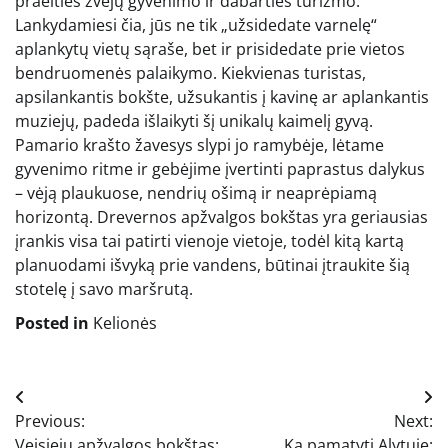
praeities žvejų gyvenimo ir dabarties turizmo.
Lankydamiesi čia, jūs ne tik „užsidedate varnelę“
aplankytų vietų sąraše, bet ir prisidedate prie vietos
bendruomenės palaikymo. Kiekvienas turistas,
apsilankantis bokšte, užsukantis į kavinę ar aplankantis
muziejų, padeda išlaikyti šį unikalų kaimelį gyvą.
Pamario krašto žavesys slypi jo ramybėje, lėtame
gyvenimo ritme ir gebėjime įvertinti paprastus dalykus
– vėją plaukuose, nendrių ošimą ir neaprėpiamą
horizontą. Drevernos apžvalgos bokštas yra geriausias
įrankis visa tai patirti vienoje vietoje, todėl kitą kartą
planuodami išvyką prie vandens, būtinai įtraukite šią
stotelę į savo maršrutą.
Posted in
Kelionės
Navigacija
Previous:
Next:
tarp
Veisiejų apžvalgos bokštas:
Ką pamatyti Alytuje: