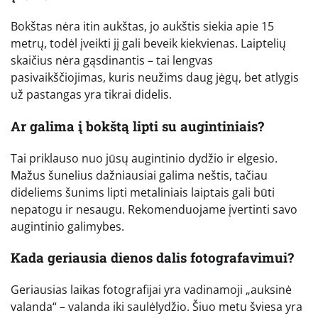
Bokštas nėra itin aukštas, jo aukštis siekia apie 15
metrų, todėl įveikti jį gali beveik kiekvienas. Laiptelių
skaičius nėra gąsdinantis – tai lengvas
pasivaikščiojimas, kuris neužims daug jėgų, bet atlygis
už pastangas yra tikrai didelis.
Ar galima į bokštą lipti su augintiniais?
Tai priklauso nuo jūsų augintinio dydžio ir elgesio.
Mažus šunelius dažniausiai galima neštis, tačiau
dideliems šunims lipti metaliniais laiptais gali būti
nepatogu ir nesaugu. Rekomenduojame įvertinti savo
augintinio galimybes.
Kada geriausia dienos dalis fotografavimui?
Geriausias laikas fotografijai yra vadinamoji „auksinė
valanda“ – valanda iki saulėlydžio. Šiuo metu šviesa yra