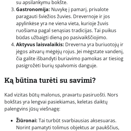
su apsilankymu bokšte.
Gastronomija:
Nuvykę į pamarį, privalote
paragauti šviežios žuvies. Drevernoje ir jos
apylinkėse yra ne viena vieta, kurioje žuvis
ruošiama pagal senąsias tradicijas. Tai puikus
būdas užbaigti dieną po pasivaikščiojimo.
Aktyvus laisvalaikis:
Dreverna yra buriuotojų ir
jėgos aitvarų mėgėjų rojus. Jei mėgstate vandenį,
čia galite išbandyti buriavimo pamokas ar tiesiog
pasigrožėti burių spalvomis danguje.
Ką būtina turėti su savimi?
Kad vizitas būtų malonus, pravartu pasiruošti. Nors
bokštas yra lengvai pasiekiamas, keletas daiktų
palengvins jūsų viešnagę:
Žiūronai:
Tai turbūt svarbiausias aksesuaras.
Norint pamatyti tolimus objektus ar paukščius,