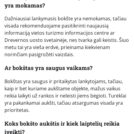
yra mokamas?
Dažniausiai lankymasis bokšte yra nemokamas, tačiau
visada rekomenduojame pasitikrinti naujausią
informaciją vietos turizmo informacijos centre ar
Drevernos uosto svetainėje, nes tvarka gali keistis. Šiuo
metu tai yra vieša erdvė, prieinama kiekvienam
norinčiam pasigrožėti vaizdais.
Ar bokštas yra saugus vaikams?
Bokštas yra saugus ir pritaikytas lankytojams, tačiau,
kaip ir bet kuriame aukštame objekte, mažus vaikus
reikia laikyti už rankos ir neleisti jiems bėgioti. Turėklai
yra pakankamai aukšti, tačiau atsargumas visada yra
prioritetas.
Koks bokšto aukštis ir kiek laiptelių reikia
įveikti?