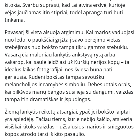
kitokia. Svarbu suprasti, kad tai atvira erdvė, kurioje
vėjas jaučiamas itin stipriai, todėl apranga turi būti
tinkama.
Pavasarį ši vieta alsuoja atgimimu. Kai marios vaduojasi
nuo ledo, o paukščiai grįžta į savo perėjimo vietas,
stebėjimas nuo bokšto tampa tikru gamtos stebuklu.
Vasarą čia maloniau lankytis ankstyvą rytą arba
vakarop, kai saulė leidžiasi už Kuršių nerijos kopų – tai
idealus laikas fotografijai, nes šviesa būna pati
geriausia. Rudenį bokštas tampa savotišku
melancholijos ir ramybės simboliu. Debesuotais orais,
kai pilkšvos marių bangos susilieja su dangumi, vaizdas
tampa itin dramatiškas ir įspūdingas.
Žiemą lankytis reikėtų atsargiai, ypač jei bokšto laiptai
yra apledėję. Tačiau tiems, kurie nebijo šalčio, atsiveria
visiškai kitoks vaizdas – užšalusios marios ir snieguotos
kopos atrodo tarsi iš kito pasaulio.