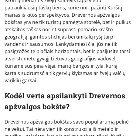
istoriją menantis žvejų kaimelis tapo vienu
patraukliausių taškų tiems, kurie nori pažinti Kuršių
marias iš kitos perspektyvos. Drevernos apžvalgos
bokštas yra ne tik turistų pamėgta stotelė, bet ir puikus
atskaitos taškas norint suprasti pamario krašto
geografiją, gamtos stichijas bei unikalų ryšį tarp
vandens ir sausumos. Lankydamiesi čia, jūs ne tik
pasigrožėsite plačiais horizontais, bet ir pasijusite tarsi
atverstumėte gyvąjį Lietuvos geografijos vadovėlį,
kuriame susipina vėjai, marių bangos ir tyla, kurią
kartais sudrumsčia tik gervių klyksmas ar žvejų valčių
variklių garsai.
Kodėl verta apsilankyti Drevernos
apžvalgos bokšte?
Drevernos apžvalgos bokštas savo populiarumą pelnė
ne veltui. Tai nėra vien tik konstrukcija iš metalo ir