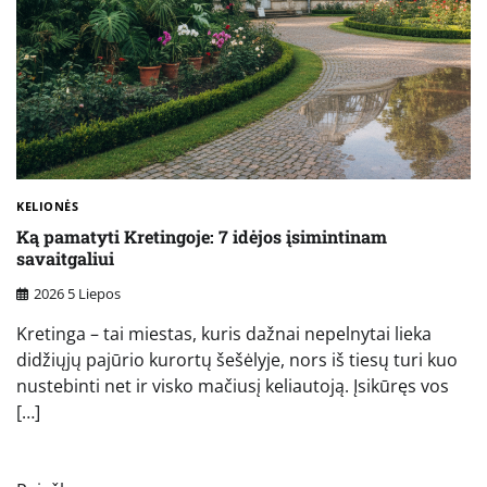
KELIONĖS
Ką pamatyti Kretingoje: 7 idėjos įsimintinam
savaitgaliui
2026 5 Liepos
Kretinga – tai miestas, kuris dažnai nepelnytai lieka
didžiųjų pajūrio kurortų šešėlyje, nors iš tiesų turi kuo
nustebinti net ir visko mačiusį keliautoją. Įsikūręs vos
[…]