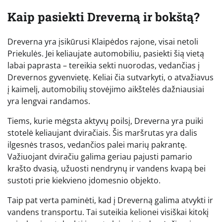
Kaip pasiekti Dreverną ir bokštą?
Dreverna yra įsikūrusi Klaipėdos rajone, visai netoli
Priekulės. Jei keliaujate automobiliu, pasiekti šią vietą
labai paprasta – tereikia sekti nuorodas, vedančias į
Drevernos gyvenvietę. Keliai čia sutvarkyti, o atvažiavus
į kaimelį, automobilių stovėjimo aikštelės dažniausiai
yra lengvai randamos.
Tiems, kurie mėgsta aktyvų poilsį, Dreverna yra puiki
stotelė keliaujant dviračiais. Šis maršrutas yra dalis
ilgesnės trasos, vedančios palei marių pakrantę.
Važiuojant dviračiu galima geriau pajusti pamario
krašto dvasią, užuosti nendrynų ir vandens kvapą bei
sustoti prie kiekvieno įdomesnio objekto.
Taip pat verta paminėti, kad į Dreverną galima atvykti ir
vandens transportu. Tai suteikia kelionei visiškai kitokį