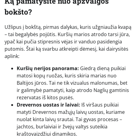
Ką pamatysite nuo apžvalgos
bokšto?
Užlipus į bokštą, pirmas dalykas, kuris užgniaužia kvapą
– tai begalybės pojūtis. Kuršių marios atrodo tarsi jūra,
ypač kai pučia stipresnis vėjas ir vanduo pasidengia
putomis. Štai ką svarbu atkreipti dėmesį, kai dairysitės
aplink:
Kuršių nerijos panorama:
Giedrą dieną puikiai
matosi kopų ruožas, kuris skiria marias nuo
Baltijos jūros. Tai ne tik vizualus malonumas, bet
ir galimybė pamatyti, kaip atrodo Naglių gamtinis
rezervatas iš kitos pusės.
Drevernos uostas ir laivai:
Iš viršaus puikiai
matyti Drevernos mažųjų laivų uostas, kuriame
nuolat kinta laivų srautai. Tai gyvas procesas –
jachtos, burlaiviai ir žvejų valtys suteikia
kraštovaizdžiui dinamikos.