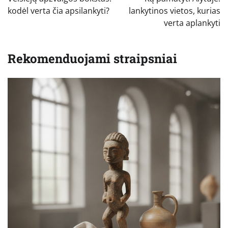
įrašų
kodėl verta čia apsilankyti?
lankytinos vietos, kurias
verta aplankyti
Rekomenduojami straipsniai