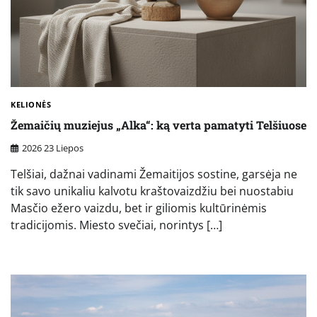
KELIONĖS
Žemaičių muziejus „Alka“: ką verta pamatyti Telšiuose
2026 23 Liepos
Telšiai, dažnai vadinami Žemaitijos sostine, garsėja ne
tik savo unikaliu kalvotu kraštovaizdžiu bei nuostabiu
Masčio ežero vaizdu, bet ir giliomis kultūrinėmis
tradicijomis. Miesto svečiai, norintys […]