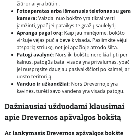
žiūronai yra būtini.
Fotoaparatas arba išmanusis telefonas su gera
kamera:
Vaizdai nuo bokšto yra tikrai verti
įamžinti, ypač jei pataikysite gražų saulėlydį.
Apranga pagal orą:
Kaip jau minėjome, bokšto
viršuje vėjas pučia beveik visada. Pasiimkite vėjui
atsparią striukę, net jei apačioje atrodo šilta.
Patogi avalynė:
Nors iki bokšto nereikia lipti per
kalnus, patogūs batai visada yra privalumas, ypač
jei nuspręsite daugiau pasivaikščioti po kaimelį ar
uosto teritoriją.
Vanduo ir užkandžiai:
Nors Drevernoje yra
kavinės, turėti savo vandens yra visada patogu.
Dažniausiai užduodami klausimai
apie Drevernos apžvalgos bokštą
Ar lankymasis Drevernos apžvalgos bokšte