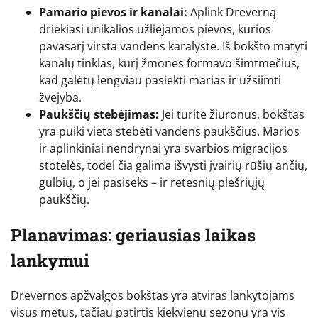
Pamario pievos ir kanalai:
Aplink Dreverną
driekiasi unikalios užliejamos pievos, kurios
pavasarį virsta vandens karalyste. Iš bokšto matyti
kanalų tinklas, kurį žmonės formavo šimtmečius,
kad galėtų lengviau pasiekti marias ir užsiimti
žvejyba.
Paukščių stebėjimas:
Jei turite žiūronus, bokštas
yra puiki vieta stebėti vandens paukščius. Marios
ir aplinkiniai nendrynai yra svarbios migracijos
stotelės, todėl čia galima išvysti įvairių rūšių ančių,
gulbių, o jei pasiseks – ir retesnių plėšriųjų
paukščių.
Planavimas: geriausias laikas
lankymui
Drevernos apžvalgos bokštas yra atviras lankytojams
visus metus, tačiau patirtis kiekvienu sezonu yra vis