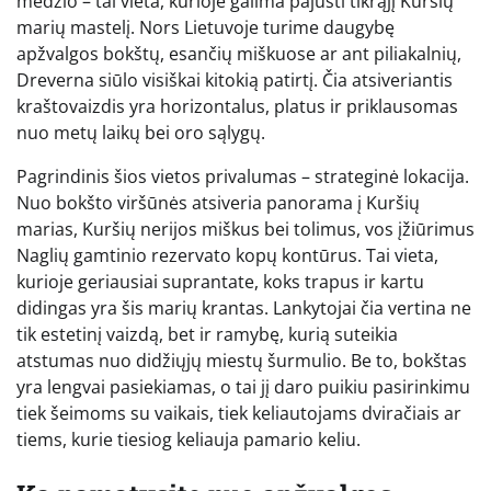
medžio – tai vieta, kurioje galima pajusti tikrąjį Kuršių
marių mastelį. Nors Lietuvoje turime daugybę
apžvalgos bokštų, esančių miškuose ar ant piliakalnių,
Dreverna siūlo visiškai kitokią patirtį. Čia atsiveriantis
kraštovaizdis yra horizontalus, platus ir priklausomas
nuo metų laikų bei oro sąlygų.
Pagrindinis šios vietos privalumas – strateginė lokacija.
Nuo bokšto viršūnės atsiveria panorama į Kuršių
marias, Kuršių nerijos miškus bei tolimus, vos įžiūrimus
Naglių gamtinio rezervato kopų kontūrus. Tai vieta,
kurioje geriausiai suprantate, koks trapus ir kartu
didingas yra šis marių krantas. Lankytojai čia vertina ne
tik estetinį vaizdą, bet ir ramybę, kurią suteikia
atstumas nuo didžiųjų miestų šurmulio. Be to, bokštas
yra lengvai pasiekiamas, o tai jį daro puikiu pasirinkimu
tiek šeimoms su vaikais, tiek keliautojams dviračiais ar
tiems, kurie tiesiog keliauja pamario keliu.